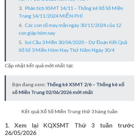
Phân tích XSMT 14/11 – Thống kê Xổ Số Miền
Trung 14/11/2024 MIỄN PHÍ
Các con số may mắn ngày 30/11/2024 của 12
con giáp hôm nay
Soi Cầu 3 Miền 30/04/2020 – Dự Đoán Kết Quả
Xổ Số 3 Miền Hôm Nay Thứ Năm Ngày 30/4
Cập nhật kết quả mới nhất tại:
Bạn đang xem:
Thống kê XSMT 2/6 – Thống kê xổ
số Miền Trung 02/06/2026 mới nhất
Kết quả Xổ Số Miền Trung thứ 3 hàng tuần
1. Xem lại KQXSMT Thứ 3 tuần trước
26/05/2026