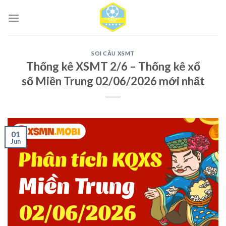
Skip
to
content
SOI CẦU XSMT
Thống kê XSMT 2/6 – Thống kê xổ
số Miền Trung 02/06/2026 mới nhất
01
Jun