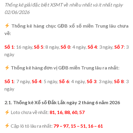
Thống kê giải đặc biệt XSMT về nhiều nhất và ít nhất ngày
02/06/2026
Thống kê hàng chục GĐB xổ số miền Trung lâu chưa
về:
Số 1
: 16 ngày,
Số 5
: 8 ngày,
Số 0
: 4 ngày,
Số 4
: 3 ngày,
Số 7
: 3
ngày
Thống kê hàng đơn vị GĐB miền Trung lâu ra nhất:
Số 1
: 7 ngày,
Số 4
: 5 ngày,
Số 6
: 4 ngày,
Số 3
: 3 ngày,
Số 8
: 3
ngày
2.1. Thống kê Xổ số Đắk Lắk ngày 2 tháng 6 năm 2026
Loto chưa về nhất:
81, 16, 88, 60, 57
Cặp lô tô lâu ra nhất:
79 – 97, 15 – 51, 16 – 61