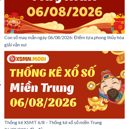
Con số may mắn ngày 06/08/2026: Điểm tựa phong thủy hóa
giải vận xui
Thống kê XSMT 6/8 – Thống kê xổ số miền Trung