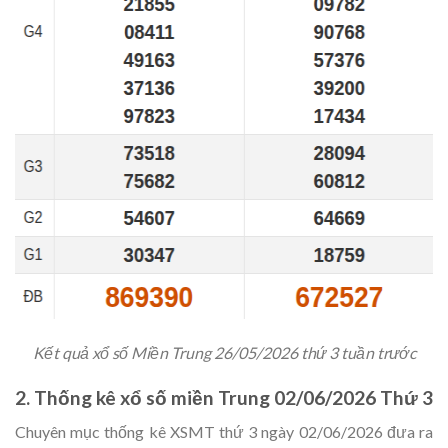
Kết quả xổ số Miền Trung 26/05/2026 thứ 3 tuần trước
2. Thống kê xổ số miền Trung 02/06/2026 Thứ 3
Chuyên mục thống kê XSMT thứ 3 ngày 02/06/2026 đưa ra