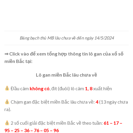
Bảng bạch thủ MB lâu chưa về đến ngày 14/5/2024
⇒ Click vào để xem tổng hợp thông tin lô gan của xổ số
miền Bắc tại:
Lô gan miền Bắc lâu chưa về
Đầu câm
không có
, đít (đuôi) lô câm
1, 8
xuất hiện
Chạm gan đặc biệt miền Bắc lâu chưa về:
4
(13 ngày chưa
ra).
2 số cuối giải đặc biệt miền Bắc về theo tuần:
61 – 17 –
95 – 25 – 36 – 76 – 05 – 96