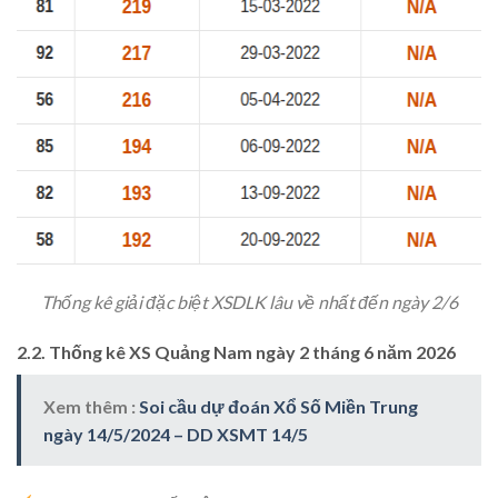
Thống kê giải đặc biệt XSDLK lâu về nhất đến ngày 2/6
2.2. Thống kê XS Quảng Nam ngày 2 tháng 6 năm 2026
Xem thêm :
Soi cầu dự đoán Xổ Số Miền Trung
ngày 14/5/2024 – DD XSMT 14/5