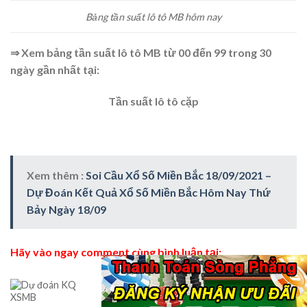
Bảng tần suất lô tô MB hôm nay
⇒ Xem bảng tần suất lô tô MB từ 00 đến 99 trong 30
ngày gần nhất tại:
Tần suất lô tô cặp
Xem thêm :
Soi Cầu Xổ Số Miền Bắc 18/09/2021 –
Dự Đoán Kết Quả Xổ Số Miền Bắc Hôm Nay Thứ
Bảy Ngày 18/09
Hãy vào ngay comment cùng bình luận tại: