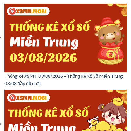
Thống kê XSMT 03/08/2026 – Thống kê Xổ Số Miền Trung
03/08 đầy đủ nhất