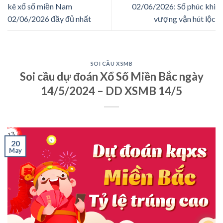
kê xổ số miền Nam
02/06/2026: Số phúc khi
02/06/2026 đầy đủ nhất
vượng vận hút lộc
SOI CẦU XSMB
Soi cầu dự đoán Xổ Số Miền Bắc ngày
14/5/2024 – DD XSMB 14/5
20
May