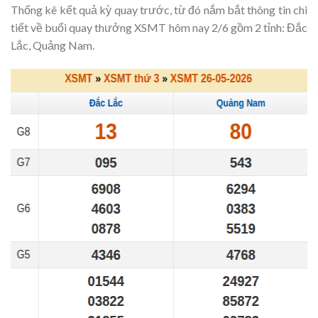
Thống kê kết quả kỳ quay trước, từ đó nắm bắt thông tin chi
tiết về buổi quay thưởng XSMT hôm nay 2/6 gồm 2 tỉnh: Đắc
Lắc, Quảng Nam.