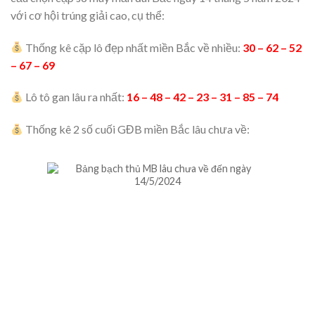
với cơ hội trúng giải cao, cụ thể:
Thống kê cặp lô đẹp nhất miền Bắc về nhiều:
30 – 62 – 52
– 67 – 69
Lô tô gan lâu ra nhất:
16 – 48 – 42 – 23 – 31 – 85 – 74
Thống kê 2 số cuối GĐB miền Bắc lâu chưa về: