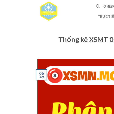
Skip
ONEB
to
content
TRỰC TIẾ
Thống kê XSMT 07
06
Oct