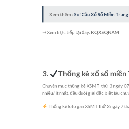
Xem thêm :
Soi Cầu Xổ Số Miền Trun
⇒
Xem trực tiếp tại đây:
KQXSQNAM
3.
Thống kê xổ số miền
Chuyên mục thống kê XSMT thứ 3 ngày 07/
nhiều/ ít nhất, đầu đuôi giải đặc biệt lâu ch
Thống kê loto gan XSMT thứ 3 ngày 7 t