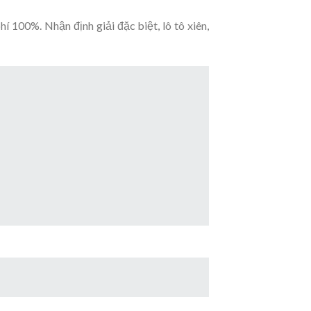
 100%. Nhận định giải đặc biệt, lô tô xiên,