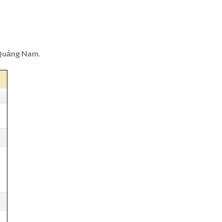
 Quảng Nam
.