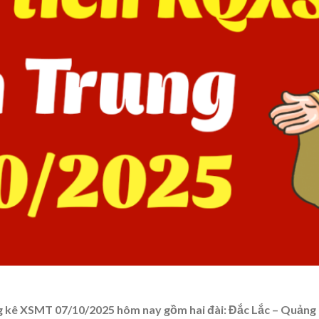
ng kê XSMT 07/10/2025 hôm nay gồm hai đài: Đắc Lắc – Quản