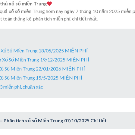
 thủ xổ số miền Trung
t quả xổ số miền Trung hôm nay ngày 7 tháng 10 năm 2025 miễn phí
toán thống kê, phân tích miễn phí, chi tiết nhất.
ê Xổ Số Miền Trung 18/05/2025 MIỄN PHÍ
nh Xổ Số Miền Trung 19/12/2025 MIỄN PHÍ
 Xổ Số Miền Trung 22/01/2026 MIỄN PHÍ
 Xổ Số Miền Trung 15/5/2025 MIỄN PHÍ
 miễn phí, chuẩn xác
 Phân tích xổ số Miền Trung 07/10/2025 Chi tiết