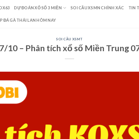
OX63
DỰ ĐOÁN XỔ SỐ 3 MIỀN
SOI CẦU XSMN CHÍNH XÁC
TIN 
P ĐÁ GÀ THÁI LAN HÔM NAY
SOI CẦU XSMT
/10 – Phân tích xổ số Miền Trung 07