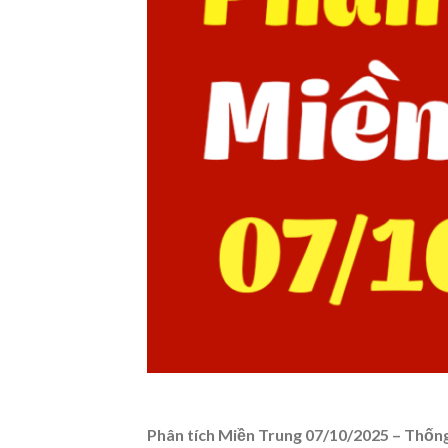
Phân tích Miền Trung 07/10/2025 – Thố