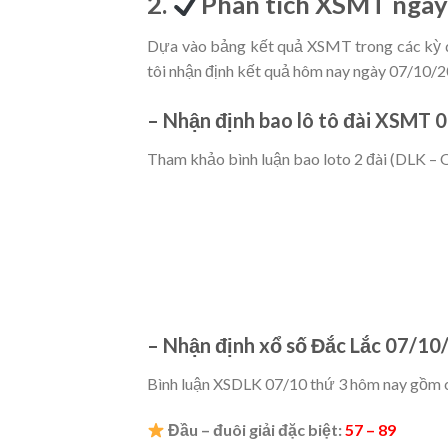
2.
Phân tích XSMT ngày
Dựa vào bảng kết quả XSMT trong các kỳ qu
tôi nhận định kết quả hôm nay ngày 07/10/
– Nhận định bao lô tô đài XSMT
Tham khảo bình luận bao loto 2 đài (DLK –
– Nhận định xổ số Đắc Lắc 07/1
Bình luận XSDLK 07/10 thứ 3 hôm nay gồm có nh
Đầu – đuôi giải đặc biệt:
57 – 89