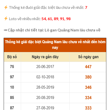
Thống kê đuôi giải đặc biệt lâu chưa về nhất:
7
Loto về nhiều nhất:
54, 61, 89, 91, 98
⇒ Cập nhật chi tiết tại: Lô gan Quảng Nam lâu chưa về