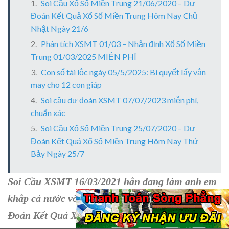
Soi Cầu Xổ Số Miền Trung 21/06/2020 – Dự
Đoán Kết Quả Xổ Số Miền Trung Hôm Nay Chủ
Nhật Ngày 21/6
Phân tích XSMT 01/03 – Nhận định Xổ Số Miền
Trung 01/03/2025 MIỄN PHÍ
Con số tài lộc ngày 05/5/2025: Bí quyết lấy vận
may cho 12 con giáp
Soi cầu dự đoán XSMT 07/07/2023 miễn phí,
chuẩn xác
Soi Cầu Xổ Số Miền Trung 25/07/2020 – Dự
Đoán Kết Quả Xổ Số Miền Trung Hôm Nay Thứ
Bảy Ngày 25/7
Soi Cầu XSMT 16/03/2021 hẳn đang làm anh em
khắp cả nước vô cùng háo hức mong chờ. Dự
Đoán Kết Quả Xổ Số Miền Trung Hôm Nay Thứ