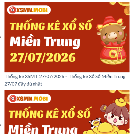
Thống kê XSMT 27/07/2026 – Thống kê Xổ Số Miền Trung
27/07 đầy đủ nhất