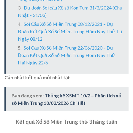
Dự đoán Soi cầu Xổ số Kon Tum 31/3/2024 (Chủ
Nhật – 31/03)
Soi Cầu Xổ Số Miền Trung 08/12/2021 – Dự
Đoán Kết Quả Xổ Số Miền Trung Hôm Nay Thứ Tư
Ngày 08/12
Soi Cầu Xổ Số Miền Trung 22/06/2020 – Dự
Đoán Kết Quả Xổ Số Miền Trung Hôm Nay Thứ
Hai Ngày 22/6
Cập nhật kết quả mới nhất tại:
Bạn đang xem:
Thống kê XSMT 10/2 – Phân tích xổ
số Miền Trung 10/02/2026 Chi tiết
Kết quả Xổ Số Miền Trung thứ 3 hàng tuần