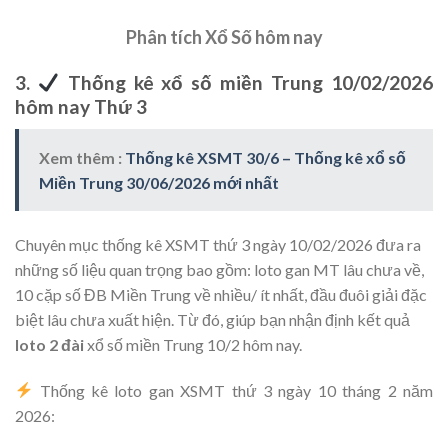
Phân tích Xổ Số hôm nay
3.
Thống kê xổ số miền Trung 10/02/2026
hôm nay Thứ 3
Xem thêm :
Thống kê XSMT 30/6 – Thống kê xổ số
Miền Trung 30/06/2026 mới nhất
Chuyên mục thống kê XSMT thứ 3 ngày 10/02/2026 đưa ra
những số liệu quan trọng bao gồm: loto gan MT lâu chưa về,
10 cặp số ĐB Miền Trung về nhiều/ ít nhất, đầu đuôi giải đặc
biệt lâu chưa xuất hiện. Từ đó, giúp bạn nhận định kết quả
loto 2 đài
xổ số miền Trung 10/2 hôm nay.
Thống kê loto gan XSMT thứ 3 ngày 10 tháng 2 năm
2026: