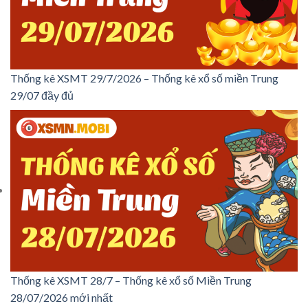
Thống kê XSMT 29/7/2026 – Thống kê xổ số miền Trung
29/07 đầy đủ
Thống kê XSMT 28/7 – Thống kê xổ số Miền Trung
28/07/2026 mới nhất