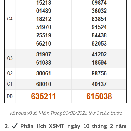
Kết quả xổ số Miền Trung 03/02/2026 thứ 3 tuần trước
2.
Phân tích XSMT ngày 10 tháng 2 năm