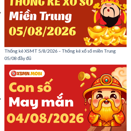
Thống kê XSMT 5/8/2026 – Thống kê xổ số miền Trung
05/08 đầy đủ