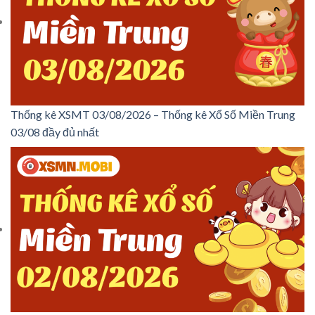
Thống kê XSMT 03/08/2026 – Thống kê Xổ Số Miền Trung
03/08 đầy đủ nhất