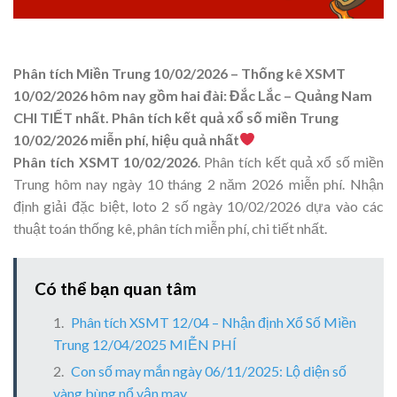
Phân tích Miền Trung 10/02/2026 – Thống kê XSMT
10/02/2026 hôm nay gồm hai đài: Đắc Lắc – Quảng Nam
CHI TIẾT nhất. Phân tích kết quả xổ số miền Trung
10/02/2026 miễn phí, hiệu quả nhất
Phân tích XSMT 10/02/2026
. Phân tích kết quả xổ số miền
Trung hôm nay ngày 10 tháng 2 năm 2026 miễn phí. Nhận
định giải đặc biệt, loto 2 số ngày 10/02/2026 dựa vào các
thuật toán thống kê, phân tích miễn phí, chi tiết nhất.
Có thể bạn quan tâm
Phân tích XSMT 12/04 – Nhận định Xổ Số Miền
Trung 12/04/2025 MIỄN PHÍ
Con số may mắn ngày 06/11/2025: Lộ diện số
vàng bùng nổ vận may