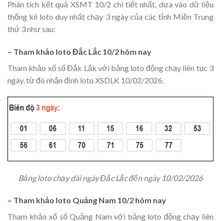
Phân tích kết quả XSMT 10/2 chi tiết nhất, dựa vào dữ liệu
thống kê loto duy nhất chạy 3 ngày của các tỉnh Miền Trung
thứ 3 như sau:
– Tham khảo loto Đắc Lắc 10/2 hôm nay
Tham khảo xổ số Đắk Lắk với bảng loto động chạy liên tục 3
ngày, từ đó nhận định loto XSDLK 10/02/2026.
Bảng loto chạy dài ngày Đắc Lắc đến ngày 10/02/2026
– Tham khảo loto Quảng Nam 10/2 hôm nay
Tham khảo xổ số Quảng Nam với bảng loto động chạy liên