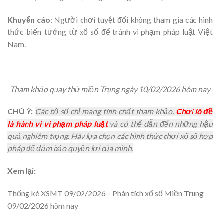
Khuyến cáo
: Người chơi tuyệt đối không tham gia các hình
thức biến tướng từ xổ số để tránh vi phạm pháp luật Việt
Nam.
Tham khảo quay thử miền Trung ngày 10/02/2026 hôm nay
CHÚ Ý:
Các bộ số chỉ mang tính chất tham khảo.
Chơi lô đề
là hành vi vi phạm pháp luật
và có thể dẫn đến những hậu
quả nghiêm trọng. Hãy lựa chọn các hình thức chơi xổ số hợp
pháp để đảm bảo quyền lợi của mình.
Xem lại:
Thống kê XSMT 09/02/2026 – Phân tích xổ số Miền Trung
09/02/2026 hôm nay