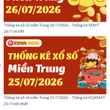
Thống kê xổ số miền Trung 26/7/2026 – Thống kê XSMT
26/7 chi tiết
Thống kê xổ số miền Trung 25/7/2026 – Thống kê KQXSMT
25/7 mới nhất