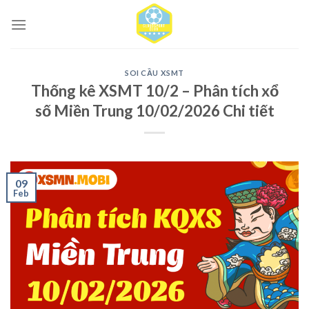
Skip
to
content
SOI CẦU XSMT
Thống kê XSMT 10/2 – Phân tích xổ
số Miền Trung 10/02/2026 Chi tiết
09
Feb