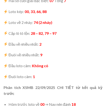
Hai số cuối giải đặc biệt:
07
Tổng
7
Loto kép:
00, 33, 66, 88
Loto về 2 nháy:
74 (2 nháy)
Cặp lô tô lộn:
28 – 82, 79 – 97
Đầu về nhiều nhất:
2
Đuôi về nhiều nhất:
9
Đầu loto câm:
Không có
Đuôi loto câm:
1
Phân tích XSMB 22/09/2025 CHI TIẾT từ kết quả kỳ
trước
Hôm trước loto về
00
⇒ Nay nên đánh
18