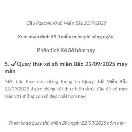
Cầu Pascale xổ số Miền Bắc 22/9/2025
Xem nhận định XS 3 miền miễn phí hàng ngày:
Phân tích Xổ Số hôm nay
5.
Quay thử xổ số miền Bắc 22/09/2025 may
mắn
Mời bạn theo dõi những thông tin
Quay thử Miền Bắc
22/09/2025 được chúng tôi thực hiện dưới đây để có may
mắn với những con số đẹp nhất hôm nay:
Tham khảo quay thử miền Bắc ngày 22/09/2025 hôm nay