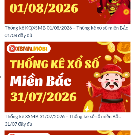
Thống kê KQXSMB 01/08/2026 – Thống kê xổ số miền Bắc
01/08 đầy đủ
Thống kê XSMB 31/07/2026 – Thống kê xổ số miền Bắc
31/07 đầy đủ