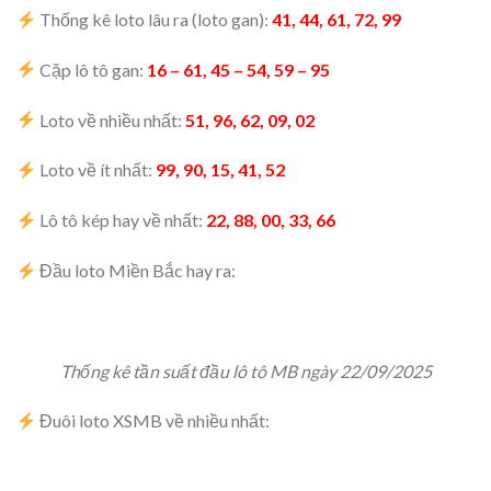
Thống kê loto lâu ra (loto gan):
41, 44, 61, 72, 99
Cặp lô tô gan:
16 – 61, 45 – 54, 59 – 95
Loto về nhiều nhất:
51, 96, 62, 09, 02
Loto về ít nhất:
99, 90, 15, 41, 52
Lô tô kép hay về nhất:
22, 88, 00, 33, 66
Đầu loto Miền Bắc hay ra:
Thống kê tần suất đầu lô tô MB ngày 22/09/2025
Đuôi loto XSMB về nhiều nhất: