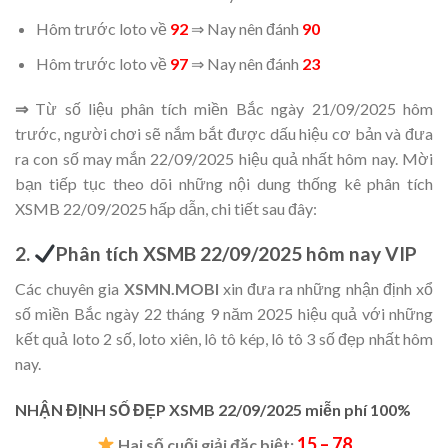
Hôm trước loto về
92
⇒ Nay nên đánh
90
Hôm trước loto về
97
⇒ Nay nên đánh
23
⇒
Từ số liệu phân tích miền Bắc ngày 21/09/2025 hôm
trước, người chơi sẽ nắm bắt được dấu hiệu cơ bản và đưa
ra con số may mắn 22/09/2025 hiệu quả nhất hôm nay. Mời
bạn tiếp tục theo dõi những nội dung thống kê phân tích
XSMB 22/09/2025 hấp dẫn, chi tiết sau đây:
2.
Phân tích XSMB 22/09/2025 hôm nay VIP
Các chuyên gia
XSMN.MOBI
xin đưa ra những nhận định xổ
số miền Bắc ngày 22 tháng 9 năm 2025 hiệu quả với những
kết quả loto 2 số, loto xiên, lô tô kép, lô tô 3 số đẹp nhất hôm
nay.
NHẬN ĐỊNH SỐ ĐẸP XSMB 22/09/2025 miễn phí 100%
15 – 78
Hai số cuối giải đặc biệt: