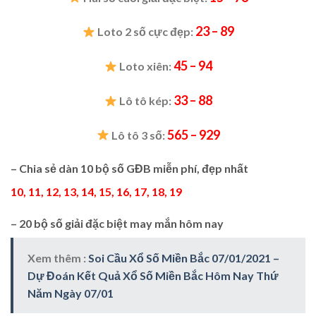
23 – 89
Loto 2 số cực đẹp:
45 – 94
Loto xiên:
33 – 88
Lô tô kép:
565 – 929
Lô tô 3 số:
– Chia sẻ dàn 10 bộ số GĐB miễn phí, đẹp nhất
10, 11, 12, 13, 14, 15, 16, 17, 18, 19
– 20 bộ số giải đặc biệt may mắn hôm nay
Xem thêm :
Soi Cầu Xổ Số Miền Bắc 07/01/2021 –
Dự Đoán Kết Quả Xổ Số Miền Bắc Hôm Nay Thứ
Năm Ngày 07/01