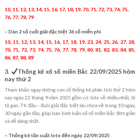
10, 11, 12, 13, 14, 15, 16, 17, 18, 19, 70, 71, 72, 73, 74, 75,
76, 77, 78, 79
– Dàn 2 số cuối giải đặc biệt 36 số miễn phí
10, 11, 12, 13, 14, 15, 16, 17, 18, 19, 23, 24, 25, 26, 27, 28,
70, 71, 72, 73, 74, 75, 76, 77, 78, 79, 80, 81, 82, 83, 84, 85,
86, 87, 88, 89
3.
Thống kê xổ số miền Bắc 22/09/2025 hôm
nay thứ 2
Tham khảo ngay những con số thống kê phân tích thứ 2 hôm
nay ngày 22 tháng 9 năm 2025 gồm có: loto về nhiều nhất, lô
tô gan, TK đầu – đuôi giải đặc biệt lâu chưa về trong 10 ngày,
30 ngày gần đây, giúp bạn bình luận xổ số miền Bắc đơn giản
và dễ dàng nhất.
– Thống kê tần suất loto đến ngày 22/09/2025