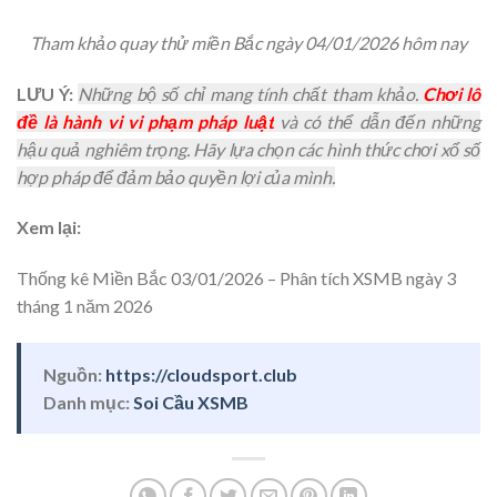
Tham khảo quay thử miền Bắc ngày 04/01/2026 hôm nay
LƯU Ý:
Những bộ số chỉ mang tính chất tham khảo.
Chơi lô
đề là hành vi vi phạm pháp luật
và có thể dẫn đến những
hậu quả nghiêm trọng. Hãy lựa chọn các hình thức chơi xổ số
hợp pháp để đảm bảo quyền lợi của mình.
Xem lại:
Thống kê Miền Bắc 03/01/2026 – Phân tích XSMB ngày 3
tháng 1 năm 2026
Nguồn:
https://cloudsport.club
Danh mục:
Soi Cầu XSMB