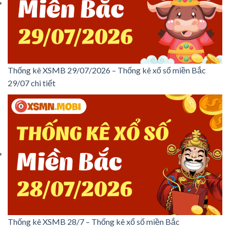
Thống kê XSMB 29/07/2026 – Thống kê xổ số miền Bắc
29/07 chi tiết
Thống kê XSMB 28/7 – Thống kê xổ số miền Bắc