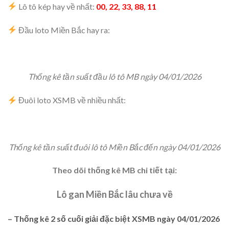
Lô tô kép hay về nhất:
00, 22, 33, 88, 11
Đầu loto Miền Bắc hay ra:
Thống kê tần suất đầu lô tô MB ngày 04/01/2026
Đuôi loto XSMB về nhiều nhất:
Thống kê tần suất đuôi lô tô Miền Bắc đến ngày 04/01/2026
Theo dõi thống kê MB chi tiết tại:
Lô gan Miền Bắc lâu chưa về
– Thống kê 2 số cuối giải đặc biệt XSMB ngày 04/01/2026