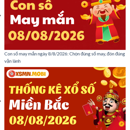
Con số may mắn ngày 8/8/2026: Chọn đúng số may, đón đúng
vận lành