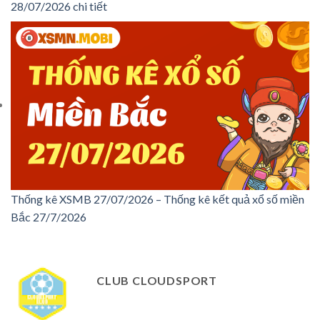
28/07/2026 chi tiết
Thống kê XSMB 27/07/2026 – Thống kê kết quả xổ số miền
Bắc 27/7/2026
CLUB CLOUDSPORT