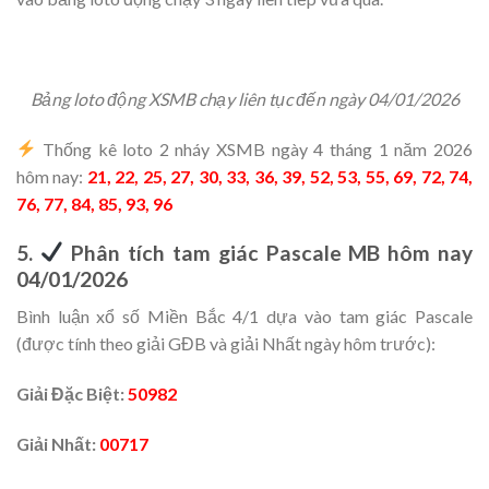
Bảng loto động XSMB chạy liên tục đến ngày 04/01/2026
Thống kê loto 2 nháy XSMB ngày 4 tháng 1 năm 2026
hôm nay:
21, 22, 25, 27, 30, 33, 36, 39, 52, 53, 55, 69, 72, 74,
76, 77, 84, 85, 93, 96
5.
Phân tích tam giác Pascale MB hôm nay
04/01/2026
Bình luận xổ số Miền Bắc 4/1 dựa vào tam giác Pascale
(được tính theo giải GĐB và giải Nhất ngày hôm trước):
Giải Đặc Biệt:
50982
Giải Nhất:
00717