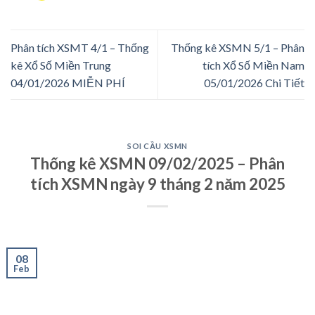
Phân tích XSMT 4/1 – Thống
Thống kê XSMN 5/1 – Phân
kê Xổ Số Miền Trung
tích Xổ Số Miền Nam
04/01/2026 MIỄN PHÍ
05/01/2026 Chi Tiết
SOI CẦU XSMN
Thống kê XSMN 09/02/2025 – Phân
tích XSMN ngày 9 tháng 2 năm 2025
08
Feb