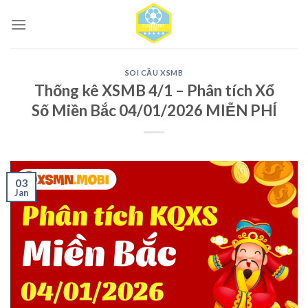
Skip
to
content
SOI CẦU XSMB
Thống kê XSMB 4/1 – Phân tích Xổ
Số Miền Bắc 04/01/2026 MIỄN PHÍ
03
Jan