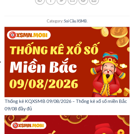
Category:
Soi Cầu XSMB
.
Thống kê KQXSMB 09/08/2026 – Thống kê xổ số miền Bắc
09/08 đầy đủ