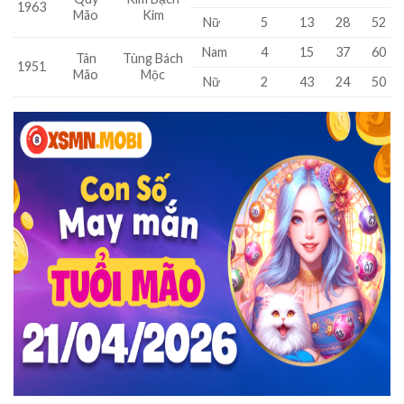
1963
Mão
Kim
Nữ
5
13
28
52
Nam
4
15
37
60
Tân
Tùng Bách
1951
Mão
Mộc
Nữ
2
43
24
50