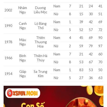
Nam
7
21
24
41
Nhâm
Dương
2002
Ngọ
Liễu Mộc
Nữ
8
15
30
51
Nam
1
39
42
69
Canh
Lộ Bàng
1990
Ngọ
Thổ
Nữ
5
52
57
72
Thiên
Nam
4
45
69
90
Mậu
1978
Thượng
Ngọ
Nữ
2
59
79
97
Hỏa
Nam
7
21
42
60
Bính
Thiên Hà
1966
Ngọ
Thủy
Nữ
8
53
67
70
Nam
1
83
53
50
Giáp
Sa Trung
1954
Ngọ
Kim
Nữ
5
27
36
63