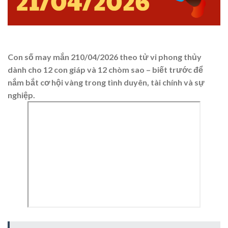
Con số may mắn 210/04/2026 theo tử vi phong thủy
dành cho 12 con giáp và 12 chòm sao – biết trước để
nắm bắt cơ hội vàng trong tình duyên, tài chính và sự
nghiệp.