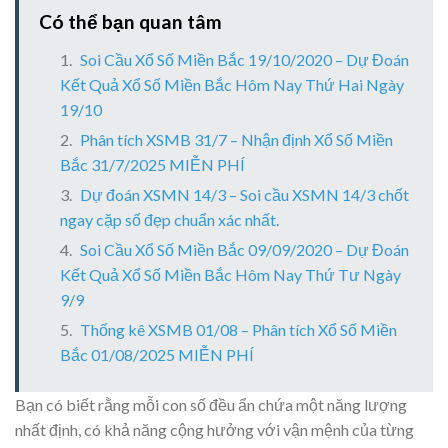
Có thể bạn quan tâm
Soi Cầu Xổ Số Miền Bắc 19/10/2020 – Dự Đoán
Kết Quả Xổ Số Miền Bắc Hôm Nay Thứ Hai Ngày
19/10
Phân tích XSMB 31/7 – Nhận định Xổ Số Miền
Bắc 31/7/2025 MIỄN PHÍ
Dự đoán XSMN 14/3 – Soi cầu XSMN 14/3 chốt
ngay cặp số đẹp chuẩn xác nhất.
Soi Cầu Xổ Số Miền Bắc 09/09/2020 – Dự Đoán
Kết Quả Xổ Số Miền Bắc Hôm Nay Thứ Tư Ngày
9/9
Thống kê XSMB 01/08 – Phân tích Xổ Số Miền
Bắc 01/08/2025 MIỄN PHÍ
Bạn có biết rằng mỗi con số đều ẩn chứa một năng lượng
nhất định, có khả năng cộng hưởng với vận mệnh của từng