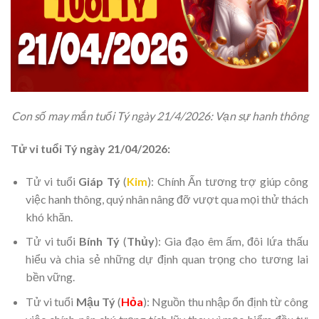
Con số may mắn tuổi Tý ngày 21/4/2026: Vạn sự hanh thông
Tử vi tuổi Tý ngày 21/04/2026:
Tử vi tuổi
Giáp Tý
(
Kim
): Chính Ấn tương trợ giúp công
việc hanh thông, quý nhân nâng đỡ vượt qua mọi thử thách
khó khăn.
Tử vi tuổi
Bính Tý
(
Thủy
): Gia đạo êm ấm, đôi lứa thấu
hiểu và chia sẻ những dự định quan trọng cho tương lai
bền vững.
Tử vi tuổi
Mậu Tý
(
Hỏa
): Nguồn thu nhập ổn định từ công