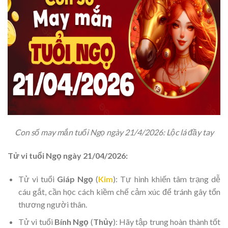
Con số may mắn tuổi Ngọ ngày 21/4/2026: Lộc lá đầy tay
Tử vi tuổi Ngọ ngày 21/04/2026:
Tử vi tuổi
Giáp Ngọ
(
Kim
): Tự hình khiến tâm trạng dễ
cáu gắt, cần học cách kiềm chế cảm xúc để tránh gây tổn
thương người thân.
Tử vi tuổi
Bính Ngọ
(
Thủy
): Hãy tập trung hoàn thành tốt