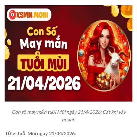
Con số may mắn tuổi Mùi ngày 21/4/2026: Cát khí vây
quanh
Tử vi tuổi Mùi ngày 21/04/2026: