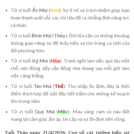
Tử vi tuổi
Ất Mùi
(
Kim
): Sự tỉ mỉ và trách nhiệm giúp bạn
hoàn thành xuất sắc các chỉ tiêu đề ra, khẳng định năng lực
cá nhân.
Tử vi tuổi
Đinh Mùi
(
Thủy
): Đôi lứa cần có những khoảng
không gian riêng tư để thấu hiểu và tôn trọng cá tính của
đối phương hơn.
Tử vi tuổi
Kỷ Mùi
(
Hỏa
): Tránh ngồi làm việc quá lâu một
chỗ, nên đứng dậy vận động nhẹ nhàng sau mỗi giờ làm
việc căng thẳng.
Tử vi tuổi
Tân Mùi
(
Thổ
): Thu nhập ổn định, đây là thời
điểm thích hợp để bắt đầu tiết kiệm cho những kế hoạch
lớn trong năm.
Tử vi tuổi
Quý Mùi
(
Mộc
): Màu vàng cam và nâu đất
mang lại cảm giác ấm áp, tin cậy và sự ổn định bền vững.
Tuổi Thân ngày 21/4/2026: Con số cát tường biến sự