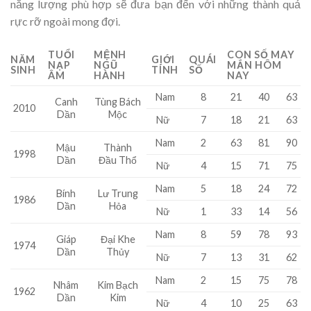
năng lượng phù hợp sẽ đưa bạn đến với những thành quả
rực rỡ ngoài mong đợi.
TUỔI
MỆNH
CON SỐ MAY
NĂM
GIỚI
QUÁI
NẠP
NGŨ
MẮN HÔM
SINH
TÍNH
SỐ
ÂM
HÀNH
NAY
Nam
8
21
40
63
Canh
Tùng Bách
2010
Dần
Mộc
Nữ
7
18
21
63
Nam
2
63
81
90
Mậu
Thành
1998
Dần
Đầu Thổ
Nữ
4
15
71
75
Nam
5
18
24
72
Bính
Lư Trung
1986
Dần
Hỏa
Nữ
1
33
14
56
Nam
8
59
78
93
Giáp
Đại Khe
1974
Dần
Thủy
Nữ
7
13
31
62
Nam
2
15
75
78
Nhâm
Kim Bạch
1962
Dần
Kim
Nữ
4
10
25
63