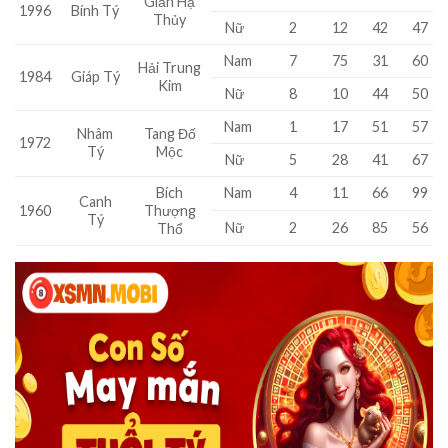
Giản Hạ
1996
Bính Tý
Thủy
Nữ
2
12
42
47
Nam
7
75
31
60
Hải Trung
1984
Giáp Tý
Kim
Nữ
8
10
44
50
Nam
1
17
51
57
Nhâm
Tang Đố
1972
Tý
Mộc
Nữ
5
28
41
67
Bích
Nam
4
11
66
99
Canh
1960
Thượng
Tý
Nữ
2
26
85
56
Thổ