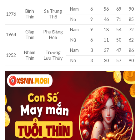
Nam
6
56
69
90
Bính
Sa Trung
1976
Thìn
Thổ
Nữ
9
46
71
85
Nam
9
18
54
72
Giáp
Phú Đăng
1964
Thìn
Hỏa
Nữ
6
11
50
62
Nam
3
37
47
86
Nhâm
Trường
1952
Thìn
Lưu Thủy
Nữ
3
30
57
90