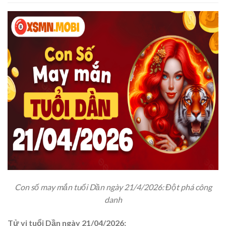
Con số may mắn tuổi Dần ngày 21/4/2026: Đột phá công
danh
Tử vi tuổi Dần ngày 21/04/2026: