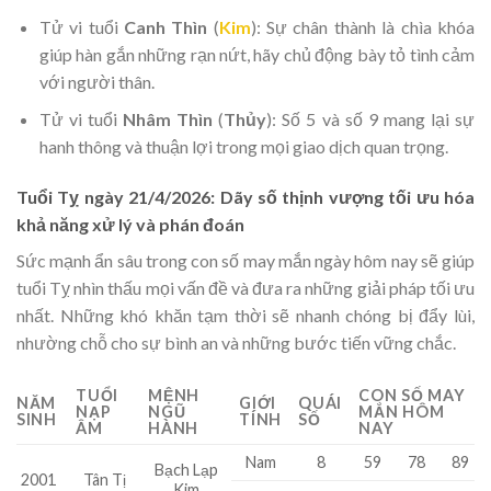
Tử vi tuổi
Canh Thìn
(
Kim
): Sự chân thành là chìa khóa
giúp hàn gắn những rạn nứt, hãy chủ động bày tỏ tình cảm
với người thân.
Tử vi tuổi
Nhâm Thìn
(
Thủy
): Số 5 và số 9 mang lại sự
hanh thông và thuận lợi trong mọi giao dịch quan trọng.
Tuổi Tỵ ngày 21/4/2026: Dãy số thịnh vượng tối ưu hóa
khả năng xử lý và phán đoán
Sức mạnh ẩn sâu trong con số may mắn ngày hôm nay sẽ giúp
tuổi Tỵ nhìn thấu mọi vấn đề và đưa ra những giải pháp tối ưu
nhất. Những khó khăn tạm thời sẽ nhanh chóng bị đẩy lùi,
nhường chỗ cho sự bình an và những bước tiến vững chắc.
TUỔI
MỆNH
CON SỐ MAY
NĂM
GIỚI
QUÁI
NẠP
NGŨ
MẮN HÔM
SINH
TÍNH
SỐ
ÂM
HÀNH
NAY
Nam
8
59
78
89
Bạch Lạp
Tân Tị
2001
Kim