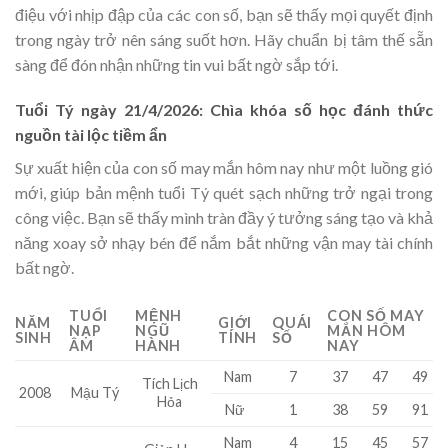
điệu với nhịp đập của các con số, bạn sẽ thấy mọi quyết định
trong ngày trở nên sáng suốt hơn. Hãy chuẩn bị tâm thế sẵn
sàng để đón nhận những tin vui bất ngờ sắp tới.
Tuổi Tý ngày 21/4/2026: Chìa khóa số học đánh thức
nguồn tài lộc tiềm ẩn
Sự xuất hiện của con số may mắn hôm nay như một luồng gió
mới, giúp bản mệnh tuổi Tý quét sạch những trở ngại trong
công việc. Bạn sẽ thấy mình tràn đầy ý tưởng sáng tạo và khả
năng xoay sở nhạy bén để nắm bắt những vận may tài chính
bất ngờ.
TUỔI
MỆNH
CON SỐ MAY
NĂM
GIỚI
QUÁI
NẠP
NGŨ
MẮN HÔM
SINH
TÍNH
SỐ
ÂM
HÀNH
NAY
Nam
7
37
47
49
Tích Lịch
2008
Mậu Tý
Hỏa
Nữ
1
38
59
91
Nam
4
15
45
57