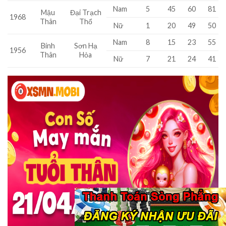
Nam
5
45
60
81
Mậu
Đại Trạch
1968
Thân
Thổ
Nữ
1
20
49
50
Nam
8
15
23
55
Bính
Sơn Hạ
1956
Thân
Hỏa
Nữ
7
21
24
41