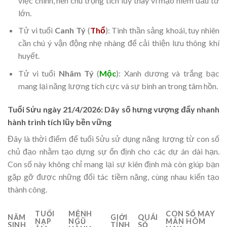
việc chính, nên chú trọng tích lũy thay vì mạo hiểm đầu tư
lớn.
Tử vi tuổi
Canh Tý
(
Thổ
): Tinh thần sảng khoái, tuy nhiên
cần chú ý vận động nhẹ nhàng để cải thiện lưu thông khí
huyết.
Tử vi tuổi
Nhâm Tý
(
Mộc
): Xanh dương và trắng bạc
mang lại năng lượng tích cực và sự bình an trong tâm hồn.
Tuổi Sửu ngày 21/4/2026: Dãy số hưng vượng đẩy nhanh
hành trình tích lũy bền vững
Đây là thời điểm để tuổi Sửu sử dụng năng lượng từ con số
chủ đạo nhằm tạo dựng sự ổn định cho các dự án dài hạn.
Con số này không chỉ mang lại sự kiên định mà còn giúp bạn
gặp gỡ được những đối tác tiềm năng, cùng nhau kiến tạo
thành công.
TUỔI
MỆNH
CON SỐ MAY
NĂM
GIỚI
QUÁI
NẠP
NGŨ
MẮN HÔM
SINH
TÍNH
SỐ