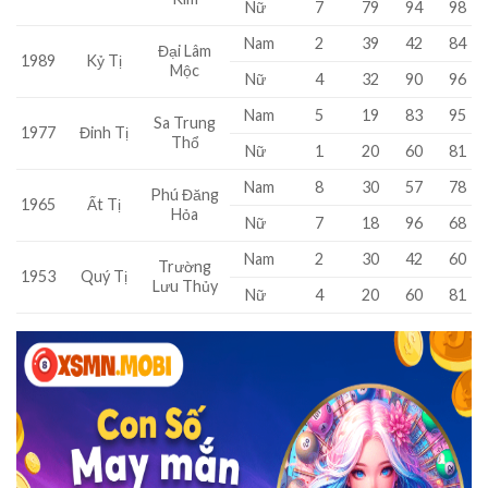
Nữ
7
79
94
98
Nam
2
39
42
84
Đại Lâm
1989
Kỷ Tị
Mộc
Nữ
4
32
90
96
Nam
5
19
83
95
Sa Trung
1977
Đinh Tị
Thổ
Nữ
1
20
60
81
Nam
8
30
57
78
Phú Đăng
1965
Ất Tị
Hỏa
Nữ
7
18
96
68
Nam
2
30
42
60
Trường
1953
Quý Tị
Lưu Thủy
Nữ
4
20
60
81