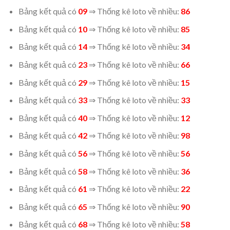
Bảng kết quả có
09
⇒ Thống kê loto về nhiều:
86
Bảng kết quả có
10
⇒ Thống kê loto về nhiều:
85
Bảng kết quả có
14
⇒ Thống kê loto về nhiều:
34
Bảng kết quả có
23
⇒ Thống kê loto về nhiều:
66
Bảng kết quả có
29
⇒ Thống kê loto về nhiều:
15
Bảng kết quả có
33
⇒ Thống kê loto về nhiều:
33
Bảng kết quả có
40
⇒ Thống kê loto về nhiều:
12
Bảng kết quả có
42
⇒ Thống kê loto về nhiều:
98
Bảng kết quả có
56
⇒ Thống kê loto về nhiều:
56
Bảng kết quả có
58
⇒ Thống kê loto về nhiều:
36
Bảng kết quả có
61
⇒ Thống kê loto về nhiều:
22
Bảng kết quả có
65
⇒ Thống kê loto về nhiều:
90
Bảng kết quả có
68
⇒ Thống kê loto về nhiều:
58