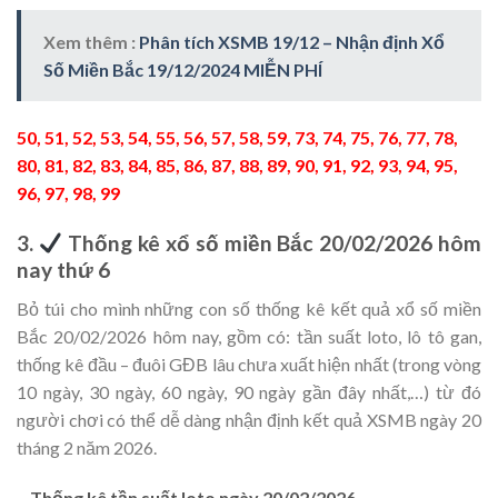
Xem thêm :
Phân tích XSMB 19/12 – Nhận định Xổ
Số Miền Bắc 19/12/2024 MIỄN PHÍ
50, 51, 52, 53, 54, 55, 56, 57, 58, 59, 73, 74, 75, 76, 77, 78,
80, 81, 82, 83, 84, 85, 86, 87, 88, 89, 90, 91, 92, 93, 94, 95,
96, 97, 98, 99
3.
Thống kê xổ số miền Bắc 20/02/2026 hôm
nay thứ 6
Bỏ túi cho mình những con số thống kê kết quả xổ số miền
Bắc 20/02/2026 hôm nay, gồm có: tần suất loto, lô tô gan,
thống kê đầu – đuôi GĐB lâu chưa xuất hiện nhất (trong vòng
10 ngày, 30 ngày, 60 ngày, 90 ngày gần đây nhất,…) từ đó
người chơi có thể dễ dàng nhận định kết quả XSMB ngày 20
tháng 2 năm 2026.
– Thống kê tần suất loto ngày 20/02/2026