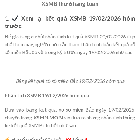
XSMB thứ 6 hàng tuần
1.
Xem lại kết quả XSMB 19/02/2026 hôm
trước
Để gia tăng cơ hội nhận định kết quả XSMB 20/02/2026 đẹp
nhất hôm nay, người chơi cần tham khảo bình luận kết quả xổ
số miền Bắc đã về trong kỳ trước ngày 19/02/2026 như sau:
Bảng kết quả xổ số miền Bắc 19/02/2026 hôm qua
Phân tích XSMB 19/02/2026 hôm qua
Dựa vào bảng kết quả xổ số miền Bắc ngày 19/02/2026,
chuyên trang
XSMN.MOBI
xin đưa ra những nhận định thống
kê kết quả XSMB chi tiết như sau:
Hai số cuối giải đặc biệt:
68
Tổng
4