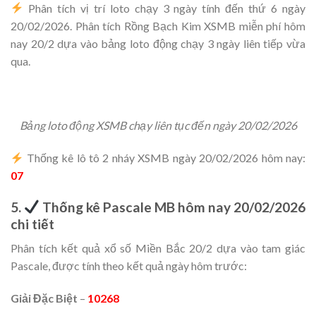
Phân tích vị trí loto chạy 3 ngày tính đến thứ 6 ngày
20/02/2026. Phân tích Rồng Bạch Kim XSMB miễn phí hôm
nay 20/2 dựa vào bảng loto động chạy 3 ngày liên tiếp vừa
qua.
Bảng loto động XSMB chạy liên tục đến ngày 20/02/2026
Thống kê lô tô 2 nháy XSMB ngày 20/02/2026 hôm nay:
07
5.
Thống kê Pascale MB hôm nay 20/02/2026
chi tiết
Phân tích kết quả xổ số Miền Bắc 20/2 dựa vào tam giác
Pascale, được tính theo kết quả ngày hôm trước:
Giải Đặc Biệt
–
10268