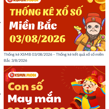
Thống kê XSMB 03/08/2026 – Thống kê kết quả xổ số miền
Bắc 3/8/2026