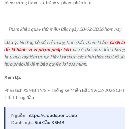
biến tướng từ xổ số, tránh vi phạm pháp luật.
Tham khảo quay thử miền Bắc ngày 20/02/2026 hôm nay
Lưu ý:
Những bộ số chỉ mang tính chất tham khảo.
Chơi lô
đề là hành vi vi phạm pháp luật
và có thể dẫn đến những
hậu quả nghiêm trọng. Hãy lựa chọn các hình thức chơi xổ số
hợp pháp để đảm bảo quyền lợi của mình.
Xem lại:
Phân tích XSMB 19/2 – Thống kê Miền Bắc 19/02/2026 CHI
TIẾT hàng đầu
Nguồn:
https://cloudsport.club
Danh mục:
Soi Cầu XSMB