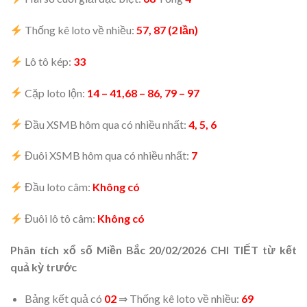
Thống kê loto về nhiều:
57, 87 (2 lần)
Lô tô kép:
33
Cặp loto lộn:
14 – 41,68 – 86, 79 – 97
Đầu XSMB hôm qua có nhiều nhất:
4, 5, 6
Đuôi XSMB hôm qua có nhiều nhất:
7
Đầu loto câm:
Không có
Đuôi lô tô câm:
Không có
Phân tích xổ số Miền Bắc 20/02/2026 CHI TIẾT từ kết
quả kỳ trước
Bảng kết quả có
02
⇒ Thống kê loto về nhiều:
69