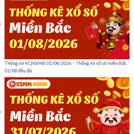
Thống kê KQXSMB 01/08/2026 – Thống kê xổ số miền Bắc
01/08 đầy đủ