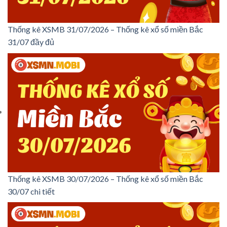
Thống kê XSMB 31/07/2026 – Thống kê xổ số miền Bắc
31/07 đầy đủ
Thống kê XSMB 30/07/2026 – Thống kê xổ số miền Bắc
30/07 chi tiết