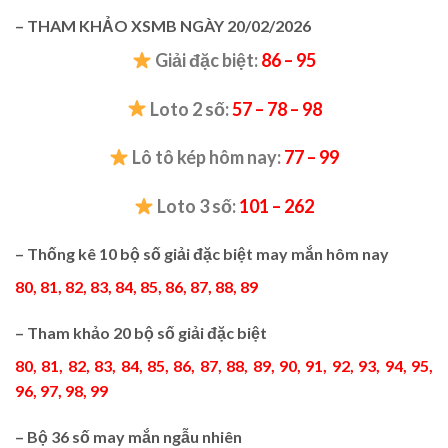
– THAM KHẢO XSMB NGÀY 20/02/2026
Giải đặc biệt:
86 – 95
Loto 2 số:
57 – 78 – 98
Lô tô kép hôm nay:
77 – 99
Loto 3 số:
101 – 262
– Thống kê 10 bộ số giải đặc biệt may mắn hôm nay
80, 81, 82, 83, 84, 85, 86, 87, 88, 89
– Tham khảo 20 bộ số giải đặc biệt
80, 81, 82, 83, 84, 85, 86, 87, 88, 89, 90, 91, 92, 93, 94, 95,
96, 97, 98, 99
– Bộ 36 số may mắn ngẫu nhiên