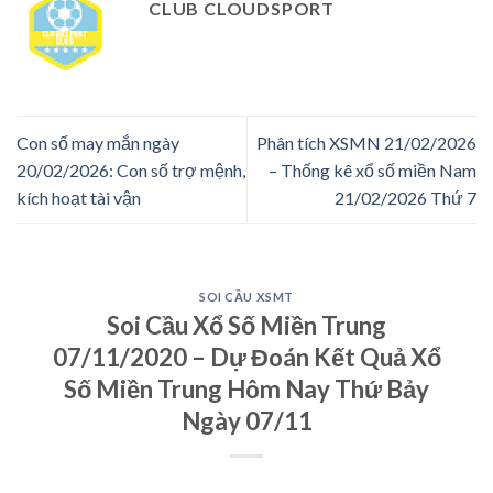
CLUB CLOUDSPORT
Con số may mắn ngày
Phân tích XSMN 21/02/2026
20/02/2026: Con số trợ mệnh,
– Thống kê xổ số miền Nam
kích hoạt tài vận
21/02/2026 Thứ 7
SOI CẦU XSMT
Soi Cầu Xổ Số Miền Trung
07/11/2020 – Dự Đoán Kết Quả Xổ
Số Miền Trung Hôm Nay Thứ Bảy
Ngày 07/11