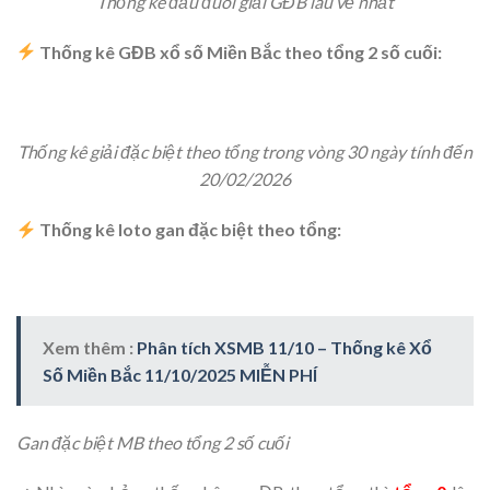
Thống kê đầu đuôi giải GĐB lâu về nhất
Thống kê GĐB xổ số Miền Bắc theo tổng 2 số cuối:
Thống kê giải đặc biệt theo tổng trong vòng 30 ngày tính đến
20/02/2026
Thống kê loto gan đặc biệt theo tổng:
Xem thêm :
Phân tích XSMB 11/10 – Thống kê Xổ
Số Miền Bắc 11/10/2025 MIỄN PHÍ
Gan đặc biệt MB theo tổng 2 số cuối