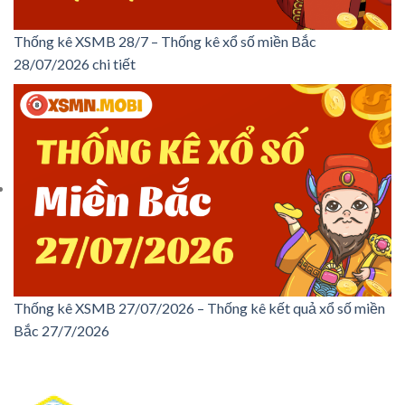
Thống kê XSMB 28/7 – Thống kê xổ số miền Bắc
28/07/2026 chi tiết
Thống kê XSMB 27/07/2026 – Thống kê kết quả xổ số miền
Bắc 27/7/2026