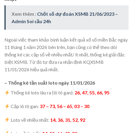
Xem thêm :
Chốt số dự đoán XSMB 21/06/2023 –
Admin Soi cầu 24h
Ngoài việc tham khảo bình luận kết quả xổ số miền Bắc ngày
11 tháng 1 năm 2026 bên trên, bạn cũng có thể theo dõi
thống kê các cặp số về nhiều nhất/ ít nhất, thống kê giải đặc
biệt XSMB. Từ đó tự đưa ra nhận định KQXSMB
11/01/2026 hiệu quả nhất.
– Thống kê tần suất loto ngày 11/01/2026
Thống kê loto lâu ra (lô tô gan):
26, 47, 55, 66, 95
Cặp lô tô gan:
37 – 73, 56 – 65, 03 – 30
Loto về nhiều nhất:
14, 36, 31, 52, 92