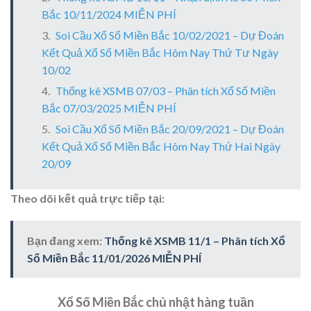
Bắc 10/11/2024 MIỄN PHÍ
Soi Cầu Xổ Số Miền Bắc 10/02/2021 – Dự Đoán
Kết Quả Xổ Số Miền Bắc Hôm Nay Thứ Tư Ngày
10/02
Thống kê XSMB 07/03 – Phân tích Xổ Số Miền
Bắc 07/03/2025 MIỄN PHÍ
Soi Cầu Xổ Số Miền Bắc 20/09/2021 – Dự Đoán
Kết Quả Xổ Số Miền Bắc Hôm Nay Thứ Hai Ngày
20/09
Theo dõi kết quả trực tiếp tại:
Bạn đang xem:
Thống kê XSMB 11/1 – Phân tích Xổ
Số Miền Bắc 11/01/2026 MIỄN PHÍ
Xổ Số Miền Bắc chủ nhật hàng tuần