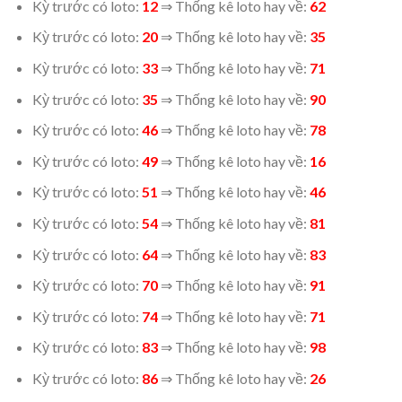
Kỳ trước có loto:
12
⇒ Thống kê loto hay về:
62
Kỳ trước có loto:
20
⇒ Thống kê loto hay về:
35
Kỳ trước có loto:
33
⇒ Thống kê loto hay về:
71
Kỳ trước có loto:
35
⇒ Thống kê loto hay về:
90
Kỳ trước có loto:
46
⇒ Thống kê loto hay về:
78
Kỳ trước có loto:
49
⇒ Thống kê loto hay về:
16
Kỳ trước có loto:
51
⇒ Thống kê loto hay về:
46
Kỳ trước có loto:
54
⇒ Thống kê loto hay về:
81
Kỳ trước có loto:
64
⇒ Thống kê loto hay về:
83
Kỳ trước có loto:
70
⇒ Thống kê loto hay về:
91
Kỳ trước có loto:
74
⇒ Thống kê loto hay về:
71
Kỳ trước có loto:
83
⇒ Thống kê loto hay về:
98
Kỳ trước có loto:
86
⇒ Thống kê loto hay về:
26