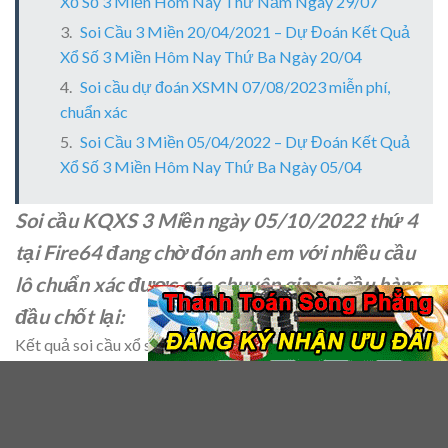
Xổ Số 3 Miền Hôm Nay Thứ Năm Ngày 29/07
Soi Cầu 3 Miền 20/04/2021 – Dự Đoán Kết Quả
Xổ Số 3 Miền Hôm Nay Thứ Ba Ngày 20/04
Soi cầu dự đoán XSMN 07/08/2023 miễn phí,
chuẩn xác
Soi Cầu 3 Miền 05/04/2022 – Dự Đoán Kết Quả
Xổ Số 3 Miền Hôm Nay Thứ Ba Ngày 05/04
Soi cầu KQXS 3 Miền ngày 05/10/2022 thứ 4
tại Fire64 đang chờ đón anh em với nhiều cầu
lô chuẩn xác được các chuyên gia soi cầu hàng
đầu chốt lại:
Kết quả soi cầu xổ số tại Onebox63 đã giúp nhiều anh em vào
bờ thành công, ngoài những cầu số chuẩn xác thì anh em còn
có thể học hỏi nhiều phương pháp soi cầu hàng đầu. Hơn thế
nữa anh em còn nhận được nhiều ưu đãi, khuyến mãi từ nhà
cái thì còn gì nửa mà bỏ qua cơ hội vàng để đăng ký tham gia