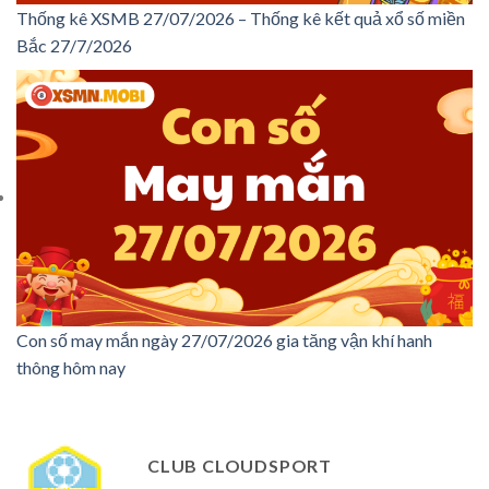
Thống kê XSMB 27/07/2026 – Thống kê kết quả xổ số miền
Bắc 27/7/2026
Con số may mắn ngày 27/07/2026 gia tăng vận khí hanh
thông hôm nay
CLUB CLOUDSPORT