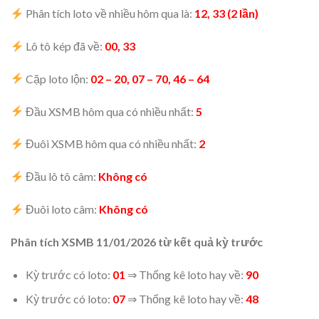
Phân tích loto về nhiều hôm qua là:
12, 33 (2 lần)
Lô tô kép đã về:
00, 33
Cặp loto lộn:
02 – 20, 07 – 70, 46 – 64
Đầu XSMB hôm qua có nhiều nhất:
5
Đuôi XSMB hôm qua có nhiều nhất:
2
Đầu lô tô câm:
Không có
Đuôi loto câm:
Không có
Phân tích XSMB 11/01/2026 từ kết quả kỳ trước
Kỳ trước có loto:
01
⇒ Thống kê loto hay về:
90
Kỳ trước có loto:
07
⇒ Thống kê loto hay về:
48