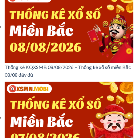
Thống kê KQXSMB 08/08/2026 – Thống kê xổ số miền Bắc
08/08 đầy đủ