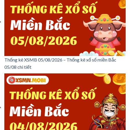
Thống kê XSMB 05/08/2026 – Thống kê xổ số miền Bắc
05/08 chi tiết