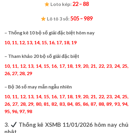
22 – 88
Loto kép:
505 – 989
Lô tô 3 số:
– Thống kê 10 bộ số giải đặc biệt hôm nay
10, 11, 12, 13, 14, 15, 16, 17, 18, 19
– Tham khảo 20 bộ số giải đặc biệt
10, 11, 12, 13, 14, 15, 16, 17, 18, 19, 20, 21, 22, 23, 24, 25,
26, 27, 28, 29
– Bộ 36 số may mắn ngẫu nhiên
10, 11, 12, 13, 14, 15, 16, 17, 18, 19, 20, 21, 22, 23, 24, 25,
26, 27, 28, 29, 80, 81, 82, 83, 84, 85, 86, 87, 88, 89, 93, 94,
95, 96, 97, 98
3.
Thống kê XSMB 11/01/2026 hôm nay chủ
nhật