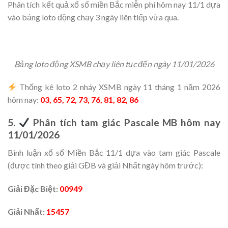
Phân tích kết quả xổ số miền Bắc miễn phí hôm nay 11/1 dựa
vào bảng loto động chạy 3 ngày liên tiếp vừa qua.
Bảng loto động XSMB chạy liên tục đến ngày 11/01/2026
Thống kê loto 2 nháy XSMB ngày 11 tháng 1 năm 2026
hôm nay:
03, 65, 72, 73, 76, 81, 82, 86
5.
Phân tích tam giác Pascale MB hôm nay
11/01/2026
Bình luận xổ số Miền Bắc 11/1 dựa vào tam giác Pascale
(được tính theo giải GĐB và giải Nhất ngày hôm trước):
Giải Đặc Biệt:
00949
Giải Nhất:
15457