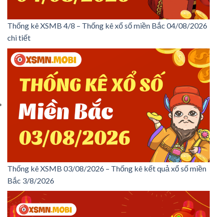
Thống kê XSMB 4/8 – Thống kê xổ số miền Bắc 04/08/2026
chi tiết
Thống kê XSMB 03/08/2026 – Thống kê kết quả xổ số miền
Bắc 3/8/2026