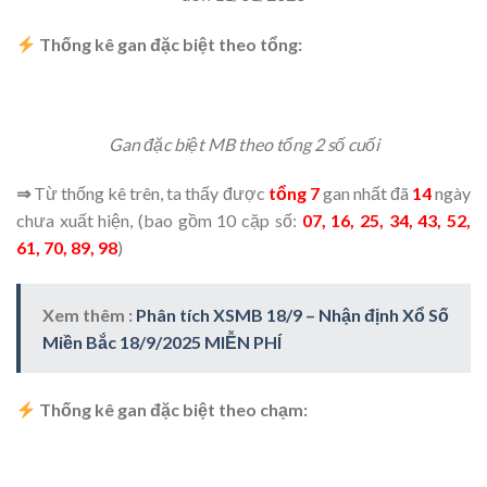
Thống kê gan đặc biệt theo tổng:
Gan đặc biệt MB theo tổng 2 số cuối
⇒
Từ thống kê trên, ta thấy được
tổng 7
gan nhất đã
14
ngày
chưa xuất hiện, (bao gồm 10 cặp
số:
07, 16, 25, 34, 43, 52,
61, 70, 89, 98
)
Xem thêm :
Phân tích XSMB 18/9 – Nhận định Xổ Số
Miền Bắc 18/9/2025 MIỄN PHÍ
Thống kê gan đặc biệt theo chạm: