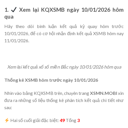
1.
Xem lại KQXSMB ngày 10/01/2026 hôm
qua
Hãy theo dõi bình luận kết quả kỳ quay hôm trước
10/01/2026, để có cơ hội nhận định kết quả XSMB hôm nay
11/01/2026.
Xem lại kết quả xổ số miền Bắc ngày 10/01/2026 hôm qua
Thống kê XSMB hôm trước ngày 10/01/2026
Nhìn vào bảng KQXSMB trên, chuyên trang
XSMN.MOBI
xin
đưa ra những số liệu thống kê phân tích kết quả chi tiết như
sau:
Hai số cuối giải đặc biệt:
49
Tổng
3