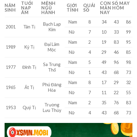
TUỔI
MỆNH
CON SỐ MAY
NĂM
GIỚI
QUÁI
NẠP
NGŨ
MẮN HÔM
SINH
TÍNH
SỐ
ÂM
HÀNH
NAY
Nam
8
34
43
86
Bạch Lạp
Tân Tị
2001
Kim
Nữ
7
10
33
99
Nam
2
19
83
95
Đại Lâm
1989
Kỷ Tị
Mộc
Nữ
4
29
46
85
Nam
5
49
96
98
Sa Trung
1977
Đinh Tị
Thổ
Nữ
1
43
68
73
Nam
8
17
29
32
Phú Đăng
1965
Ất Tị
Hỏa
Nữ
7
11
22
55
Nam
2
35
76
83
Trường
1953
Quý Tị
Lưu Thủy
Nữ
4
43
68
73