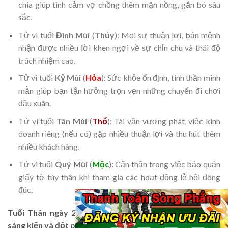
chia giúp tình cảm vợ chồng thêm mặn nồng, gắn bó sâu
sắc.
Tử vi tuổi
Đinh Mùi
(
Thủy
): Mọi sự thuận lợi, bản mệnh
nhận được nhiều lời khen ngợi về sự chỉn chu và thái độ
trách nhiệm cao.
Tử vi tuổi
Kỷ Mùi
(
Hỏa
): Sức khỏe ổn định, tinh thần minh
mẫn giúp bạn tận hưởng trọn vẹn những chuyến đi chơi
đầu xuân.
Tử vi tuổi
Tân Mùi
(
Thổ
): Tài vận vượng phát, việc kinh
doanh riêng (nếu có) gặp nhiều thuận lợi và thu hút thêm
nhiều khách hàng.
Tử vi tuổi
Quý Mùi
(
Mộc
): Cẩn thận trong việc bảo quản
giấy tờ tùy thân khi tham gia các hoạt động lễ hội đông
đúc.
Tuổi Thân ngày 20/02/2026: Con số linh hoạt thúc đẩy
sáng kiến và đột phá