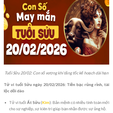
Tuổi Sửu 20/02: Con số vượng khí tăng tốc kế hoạch dài hạn
Tử vi tuổi Sửu ngày 20/02/2026: Tiền bạc rủng rỉnh, tài
lộc dồi dào
Tử vi tuổi
Ất Sửu
(
Kim
): Bản mệnh có nhiều tính toán mới
cho sự nghiệp, sự kiên trì giúp bạn nhận được sự ủng hộ.