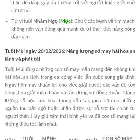
thân dễ dàng gây ấn tượng tốt với người khác giới nhờ
sự tự tin.
Tử vi tuổi
Nhâm Ngọ
(
Mộc
): Chú ý các bệnh về tim mạch,
không nên vận động quá mạnh dưới thời tiết nắng nóng
đầu năm.
Tuổi Mùi ngày 20/02/2026: Năng lượng số may hài hòa an
lành và phát tài
Tuổi Mùi được những con số may mắn mang đến không khí
hài hòa, an lành trong cả công việc lẫn cuộc sống gia đình.
Ngày hôm nay thuận lợi cho việc giải quyết các vấn đề tồn
đọng, hóa giải mâu thuẫn và tạo dựng sự đồng thuận. Năng
lượng số học còn khai thông vận tài, giúp bạn có những
nguồn thu bất ngờ hoặc nhận được sự hỗ trợ tài chính từ
người thân. Hãy giữ tâm thái bình yên và để con số mang lại
những điều tốt lành nhất.
TUỔI
MỆNH
CON SỐ MAY