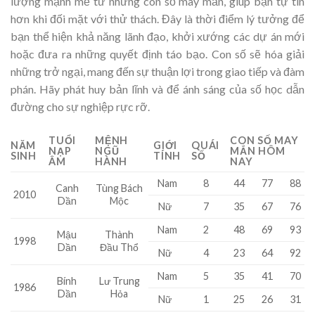
lượng mạnh mẽ từ những con số may mắn, giúp bạn tự tin
hơn khi đối mặt với thử thách. Đây là thời điểm lý tưởng để
bạn thể hiện khả năng lãnh đạo, khởi xướng các dự án mới
hoặc đưa ra những quyết định táo bạo. Con số sẽ hóa giải
những trở ngại, mang đến sự thuận lợi trong giao tiếp và đàm
phán. Hãy phát huy bản lĩnh và để ánh sáng của số học dẫn
đường cho sự nghiệp rực rỡ.
TUỔI
MỆNH
CON SỐ MAY
NĂM
GIỚI
QUÁI
NẠP
NGŨ
MẮN HÔM
SINH
TÍNH
SỐ
ÂM
HÀNH
NAY
Nam
8
44
77
88
Canh
Tùng Bách
2010
Dần
Mộc
Nữ
7
35
67
76
Nam
2
48
69
93
Mậu
Thành
1998
Dần
Đầu Thổ
Nữ
4
23
64
92
Nam
5
35
41
70
Bính
Lư Trung
1986
Dần
Hỏa
Nữ
1
25
26
31