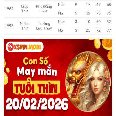
Nam
9
17
67
68
Giáp
Phú Đăng
1964
Thìn
Hỏa
Nữ
6
35
78
76
Nam
3
10
50
52
Nhâm
Trường
1952
Thìn
Lưu Thủy
Nữ
3
21
72
99