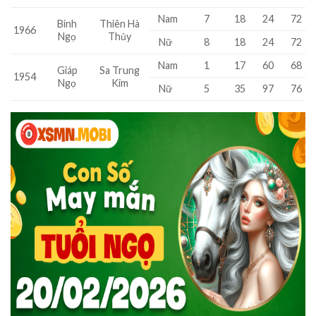
Nam
7
18
24
72
Bính
Thiên Hà
1966
Ngọ
Thủy
Nữ
8
18
24
72
Nam
1
17
60
68
Giáp
Sa Trung
1954
Ngọ
Kim
Nữ
5
35
97
76