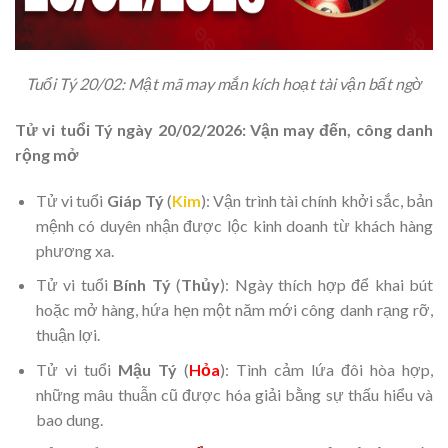
Tuổi Tý 20/02: Mật mã may mắn kích hoạt tài vận bất ngờ
Tử vi tuổi Tý ngày 20/02/2026: Vận may đến, công danh
rộng mở
Tử vi tuổi
Giáp Tý
(
Kim
): Vận trình tài chính khởi sắc, bản
mệnh có duyên nhận được lộc kinh doanh từ khách hàng
phương xa.
Tử vi tuổi
Bính Tý
(
Thủy
): Ngày thích hợp để khai bút
hoặc mở hàng, hứa hẹn một năm mới công danh rạng rỡ,
thuận lợi.
Tử vi tuổi
Mậu Tý
(
Hỏa
): Tình cảm lứa đôi hòa hợp,
những mâu thuẫn cũ được hóa giải bằng sự thấu hiểu và
bao dung.