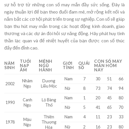
sự hỗ trợ từ những con số may mắn đầy sức sống. Đây là
ngày thuận lợi để bạn theo đuổi đam mê, mở rộng kết nối và
nắm bắt các cơ hội phát triển trong sự nghiệp. Con số sẽ giúp
bạn thu hút may mắn trong các hoạt động kinh doanh, giao
thương và các dự án đòi hỏi sự năng động. Hãy phát huy tinh
thần lạc quan và để nhiệt huyết của bạn được con số thúc
đẩy đến đỉnh cao.
TUỔI
MỆNH
CON SỐ MAY
NĂM
GIỚI
QUÁI
NẠP
NGŨ
MẮN HÔM
SINH
TÍNH
SỐ
ÂM
HÀNH
NAY
Nam
7
30
51
66
Nhâm
Dương
2002
Ngọ
Liễu Mộc
Nữ
8
73
74
94
Nam
1
20
45
80
Canh
Lộ Bàng
1990
Ngọ
Thổ
Nữ
5
41
65
70
Thiên
Nam
4
11
23
33
Mậu
1978
Thượng
Ngọ
Nữ
2
16
23
80
Hỏa