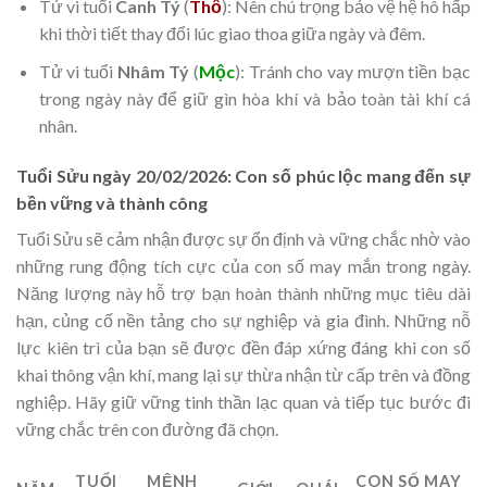
Tử vi tuổi
Canh Tý
(
Thổ
): Nên chú trọng bảo vệ hệ hô hấp
khi thời tiết thay đổi lúc giao thoa giữa ngày và đêm.
Tử vi tuổi
Nhâm Tý
(
Mộc
): Tránh cho vay mượn tiền bạc
trong ngày này để giữ gìn hòa khí và bảo toàn tài khí cá
nhân.
Tuổi Sửu ngày 20/02/2026: Con số phúc lộc mang đến sự
bền vững và thành công
Tuổi Sửu sẽ cảm nhận được sự ổn định và vững chắc nhờ vào
những rung động tích cực của con số may mắn trong ngày.
Năng lượng này hỗ trợ bạn hoàn thành những mục tiêu dài
hạn, củng cố nền tảng cho sự nghiệp và gia đình. Những nỗ
lực kiên trì của bạn sẽ được đền đáp xứng đáng khi con số
khai thông vận khí, mang lại sự thừa nhận từ cấp trên và đồng
nghiệp. Hãy giữ vững tinh thần lạc quan và tiếp tục bước đi
vững chắc trên con đường đã chọn.
TUỔI
MỆNH
CON SỐ MAY