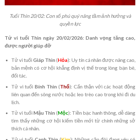
Tuổi Thìn 20/02: Con số phú quý nâng tầm ảnh hưởng và
quyền lực
Tử vi tuổi Thìn ngày 20/02/2026: Danh vọng tăng cao,
được người giúp đỡ
Tử vi tuổi
Giáp Thìn
(
Hỏa
): Uy tín cá nhân được nâng cao,
bản mệnh có cơ hội khẳng định vị thế trong lòng bạn bè,
đối tác.
Tử vi tuổi
Bính Thìn
(
Thổ
): Cẩn thận với các hoạt động
liên quan đến sông nước hoặc leo trèo cao trong khi đi du
lịch.
Tử vi tuổi
Mậu Thìn
(
Mộc
): Tiền bạc hanh thông, dễ dàng
tìm thấy những cơ hội kiếm tiền mới từ chính những sở
thích cá nhân.
Tử vi tuổi
Canh Thìn
(
Kim
): Những cặp đôi đang yêu có