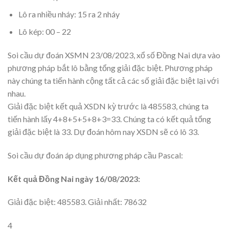
Lô ra nhiều nháy: 15 ra 2 nháy
Lô kép: 00 – 22
Soi cầu dự đoán XSMN 23/08/2023, xổ số Đồng Nai dựa vào
phương pháp bắt lô bằng tổng giải đặc biệt. Phương pháp
này chúng ta tiến hành cộng tất cả các số giải đặc biệt lại với
nhau.
Giải đặc biệt kết quả XSDN kỳ trước là 485583, chúng ta
tiến hành lấy 4+8+5+5+8+3=33. Chúng ta có kết quả tổng
giải đặc biệt là 33. Dự đoán hôm nay XSDN sẽ có lô 33.
Soi cầu dự đoán áp dụng phương pháp cầu Pascal:
Kết quả Đồng Nai ngày 16/08/2023:
Giải đặc biệt:
485583
. Giải nhất:
78632
4