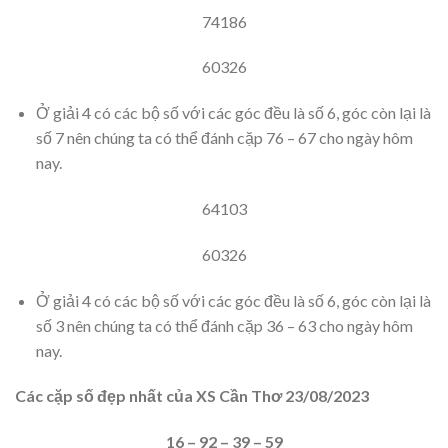
74186
60326
Ở giải 4 có các bộ số với các góc đều là số 6, góc còn lại là
số 7 nên chúng ta có thể đánh cặp 76 – 67 cho ngày hôm
nay.
64103
60326
Ở giải 4 có các bộ số với các góc đều là số 6, góc còn lại là
số 3 nên chúng ta có thể đánh cặp 36 – 63 cho ngày hôm
nay.
Các cặp số đẹp nhất của XS Cần Thơ 23/08/2023
16 – 92 – 39 – 59