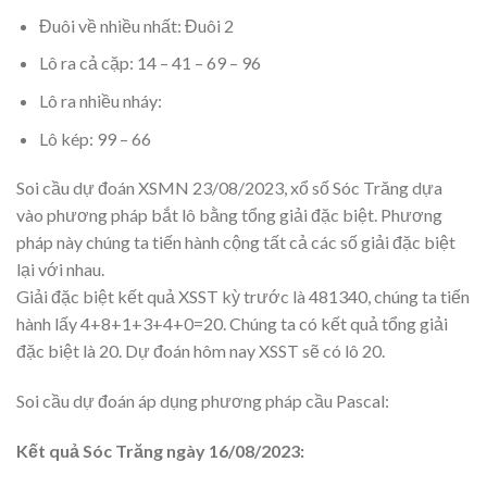
Đuôi về nhiều nhất: Đuôi 2
Lô ra cả cặp: 14 – 41 – 69 – 96
Lô ra nhiều nháy:
Lô kép: 99 – 66
Soi cầu dự đoán XSMN 23/08/2023, xổ số Sóc Trăng dựa
vào phương pháp bắt lô bằng tổng giải đặc biệt. Phương
pháp này chúng ta tiến hành cộng tất cả các số giải đặc biệt
lại với nhau.
Giải đặc biệt kết quả XSST kỳ trước là 481340, chúng ta tiến
hành lấy 4+8+1+3+4+0=20. Chúng ta có kết quả tổng giải
đặc biệt là 20. Dự đoán hôm nay XSST sẽ có lô 20.
Soi cầu dự đoán áp dụng phương pháp cầu Pascal:
Kết quả Sóc Trăng ngày 16/08/2023: