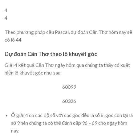
4
4
Theo phương pháp cầu Pascal, dự đoán Cần Thơ hôm nay sẽ
có lô
44
Dự đoán Cần Thơ theo lô khuyết góc
Giải 4 kết quả Cần Thơ ngày hôm qua chúng ta thấy có xuất
hiện lô khuyết góc như sau:
60099
60326
Ở giải 4 có các bộ số với các góc đều là số 6, góc còn lại là
số 9 nên chúng ta có thể đánh cặp 96 – 69 cho ngày hôm
nay.