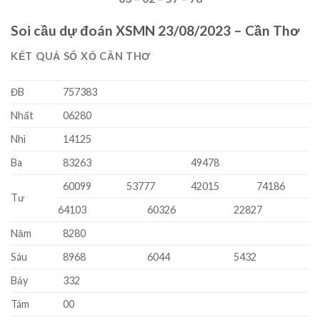
Soi cầu dự đoán XSMN 23/08/2023 – Cần Thơ
KẾT QUẢ SỔ XỐ
CẦN THƠ
ĐB
757383
Nhất
06280
Nhì
14125
Ba
83263
49478
60099
53777
42015
74186
Tư
64103
60326
22827
Năm
8280
Sáu
8968
6044
5432
Bảy
332
Tám
00