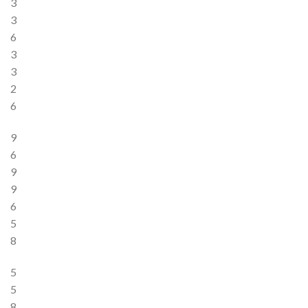
3
3
6
3
3
2
6
9
6
9
9
6
5
8
5
5
8