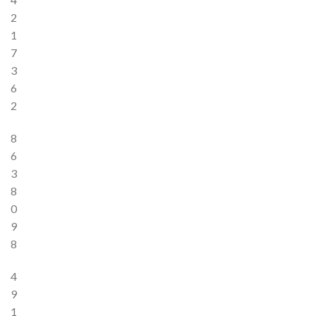
2
1
7
3
6
2
8
6
3
8
0
9
8
4
9
1