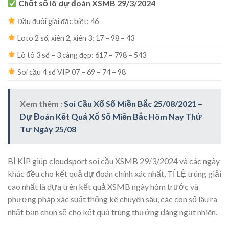
Chốt số lô dự đoán XSMB 29/3/2024
Đầu đuôi giải đặc biệt:
46
Loto 2 số, xiên 2, xiên 3:
17 – 98 – 43
Lô tô 3 số – 3 càng đẹp:
617 – 798 – 543
Soi cầu 4 số VIP
07 – 69 – 74 – 98
Xem thêm :
Soi Cầu Xổ Số Miền Bắc 25/08/2021 –
Dự Đoán Kết Quả Xổ Số Miền Bắc Hôm Nay Thứ
Tư Ngày 25/08
BÍ KÍP giúp cloudsport soi cầu XSMB 29/3/2024 và các ngày
khác đều cho kết quả dự đoán chính xác nhất, TỈ LỆ trúng giải
cao nhất là dựa trên kết quả XSMB ngày hôm trước và
phương pháp xác suất thống kê chuyên sâu, các con số lâu ra
nhất bạn chọn sẽ cho kết quả trúng thưởng đáng ngạt nhiên.