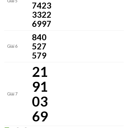
Giải 5
7423
3322
6997
840
527
Giải 6
579
21
91
Giải 7
03
69