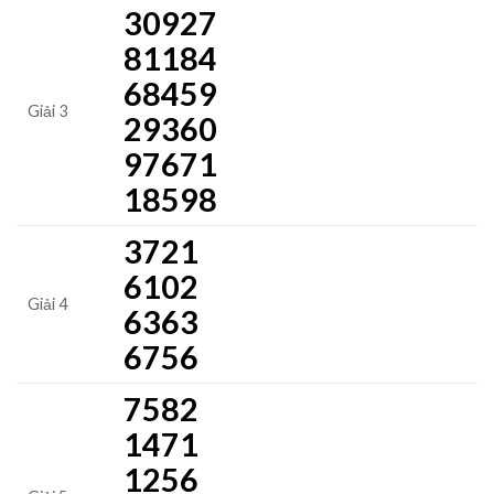
30927
81184
68459
Giải 3
29360
97671
18598
3721
6102
Giải 4
6363
6756
7582
1471
1256