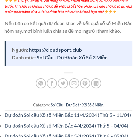
Lưu ý: Các bộ số chỉ dùng cho mục đích tham khảo, bạn nên cân nhắc
trước khi chơi và không chơi lô đề vì đó là bất hợp pháp, chỉ nên chơi lô tô do nhà
nước phát hành vừa vui vừa đảm bảo ích nước lợi nhà bạn nhé
Nếu bạn có kết quả dự đoán khác về kết quả xổ số Miền Bắc
hôm nay, mời bình luận chia sẻ để mọi người tham khảo.
Nguồn:
https://cloudsport.club
Danh mục:
Soi Cầu - Dự Đoán Xổ Số 3 Miền
Category:
Soi Cầu - Dự Đoán Xổ Số 3 Miền
.
Dự đoán Soi cầu Xổ số Miền Bắc 11/4/2024 (Thứ 5 – 11/04)
Dự đoán Soi cầu Xổ số Miền Bắc 4/4/2024 (Thứ 5 – 04/04)
Dự đoán Soi cầu Xổ số Miền Bắc 5/4/2024 (Thứ 6 – 05/04)