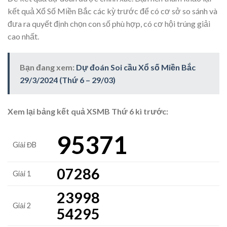
kết quả Xổ Số Miền Bắc các kỳ trước để có cơ sở so sánh và
đưa ra quyết định chọn con số phù hợp, có cơ hội trúng giải
cao nhất.
Bạn đang xem:
Dự đoán Soi cầu Xổ số Miền Bắc
29/3/2024 (Thứ 6 – 29/03)
Xem lại bảng kết quả XSMB Thứ 6 kì trước:
95371
Giải ĐB
07286
Giải 1
23998
Giải 2
54295