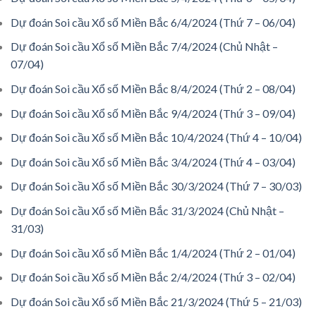
Dự đoán Soi cầu Xổ số Miền Bắc 6/4/2024 (Thứ 7 – 06/04)
Dự đoán Soi cầu Xổ số Miền Bắc 7/4/2024 (Chủ Nhật –
07/04)
Dự đoán Soi cầu Xổ số Miền Bắc 8/4/2024 (Thứ 2 – 08/04)
Dự đoán Soi cầu Xổ số Miền Bắc 9/4/2024 (Thứ 3 – 09/04)
Dự đoán Soi cầu Xổ số Miền Bắc 10/4/2024 (Thứ 4 – 10/04)
Dự đoán Soi cầu Xổ số Miền Bắc 3/4/2024 (Thứ 4 – 03/04)
Dự đoán Soi cầu Xổ số Miền Bắc 30/3/2024 (Thứ 7 – 30/03)
Dự đoán Soi cầu Xổ số Miền Bắc 31/3/2024 (Chủ Nhật –
31/03)
Dự đoán Soi cầu Xổ số Miền Bắc 1/4/2024 (Thứ 2 – 01/04)
Dự đoán Soi cầu Xổ số Miền Bắc 2/4/2024 (Thứ 3 – 02/04)
Dự đoán Soi cầu Xổ số Miền Bắc 21/3/2024 (Thứ 5 – 21/03)