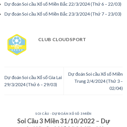
Dự đoán Soi cầu Xổ số Miền Bắc 22/3/2024 (Thứ 6 – 22/03)
Dự đoán Soi cầu Xổ số Miền Bắc 23/3/2024 (Thứ 7 – 23/03)
CLUB CLOUDSPORT
Dự đoán Soi cầu Xổ số Miền
Dự đoán Soi cầu Xổ số Gia Lai
Trung 2/4/2024 (Thứ 3 –
29/3/2024 (Thứ 6 – 29/03)
02/04)
SOI CẦU - DỰ ĐOÁN XỔ SỐ 3 MIỀN
Soi Cầu 3 Miền 31/10/2022 – Dự