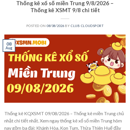
Thống kê xổ số miền Trung 9/8/2026 –
Thống kê XSMT 9/8 chi tiết
POSTED ON
08/08/2026
BY
CLUB CLOUDSPORT
08
Aug
Thống kê KQXSMT 09/08/2026 – Thống kê miền Trung chủ
nhật chi tiết nhất. Xem ngay thống kê xổ số miền Trung hôm
nay gồm ba đài: Khánh Hòa, Kon Tum, Thừa Thiên Huế đầy