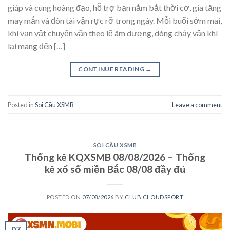
giáp và cung hoàng đạo, hỗ trợ bạn nắm bắt thời cơ, gia tăng
may mắn và đón tài vận rực rỡ trong ngày. Mỗi buổi sớm mai,
khi vạn vật chuyển vần theo lẽ âm dương, dòng chảy vận khí
lại mang đến […]
CONTINUE READING
→
Posted in
Soi Cầu XSMB
Leave a comment
SOI CẦU XSMB
Thống kê KQXSMB 08/08/2026 – Thống
kê xổ số miền Bắc 08/08 đầy đủ
POSTED ON
07/08/2026
BY
CLUB CLOUDSPORT
07