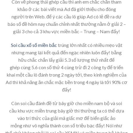
Còn về phong thái ghép cầu thì anh em chắc chắn tham
khảo ở các bài viết mà Ad đã giới thiệu cho đông
người trên Web. để ý các cầu lô giúp Ad có lẻ đề ra dự
báo số đề hôm nay chuẩn chỉnh nhất thường nằm ở giải 2 –
giải 3 cho cả 3 khu vực miền bắc – Trung – Nam đấy!
Soi cầu xổ số miền bắc
trúng lớn nhất có nhiều mẹo vặt
nhưng mang lại kết quả đến ngạc nhiên luôn đấy! bằng
hữu chắc chắn lấy giải 5.3 số lượng thứ nhất để
ghép cùng 5.6 con số thứ 4 cùng trừ đi 2 công ty để triển
khai một cầu lô đánh trong 2 ngày tới, theo kinh nghiệm của
Ad thì khả năng ăn chắc mặc bền trong 4 ngày là tới 90% cơ
đấy!
Còn soi cầu đánh đề từ bây giờ cho miền nam bộ và soi
cầu khu vực miền trung bây giờ thì thường ta có thể dựa
vào trí thức của giải mã giấc mơ để biến giấc ảo
mộng như vô nghĩa thành con số triệu bạc đấy! Nói như
thế chứ không phải là soi cầu XSMN và miền trung bộ không