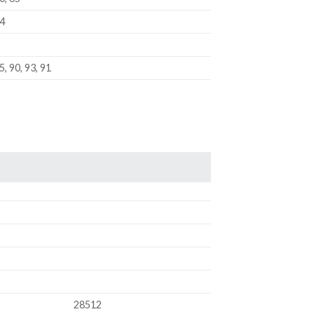
74
5, 90, 93, 91
28512