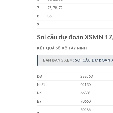
7
75, 78, 72
8
86
9
Soi cầu dự đoán XSMN 17
KẾT QUẢ SỔ XỐ
TÂY NINH
BẠN ĐANG XEM:
SOI CẦU DỰ ĐOÁN X
ĐB
288563
Nhất
02130
Nhì
66835
Ba
70660
60286