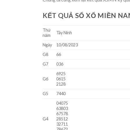
KẾT QUẢ SỔ XỐ MIỀN N
Thứ
Tây Ninh
năm
Ngày
10/08/2023
G8
66
G7
036
6925
G6
0615
2128
G5
7440
04075
63803
67578
G4
28512
32711
78672