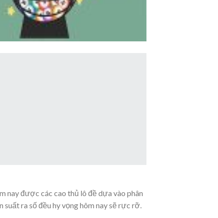
m nay được các cao thủ lô đề dựa vào phân
 suất ra số đều hy vọng hôm nay sẽ rực rỡ.