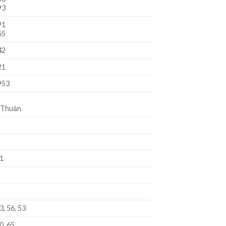
93
91
65
42
21
953
 Thuận
21
3, 56, 53
0, 65