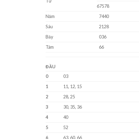
Tư
67578
Năm
7440
Sáu
2128
Bảy
036
Tám
66
ĐẦU
0
03
1
11, 12, 15
2
28, 25
3
30, 35, 36
4
40
5
52
6
63, 60, 66