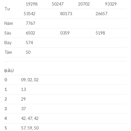
19298
50247
20702
93329
Tư
53542
80173
26657
Năm
7767
Sáu
6502
0359
5198
Bảy
574
Tám
50
ĐẦU
0
09, 02, 02
1
13
2
29
3
37
4
42, 47, 42
5
57, 59, 50