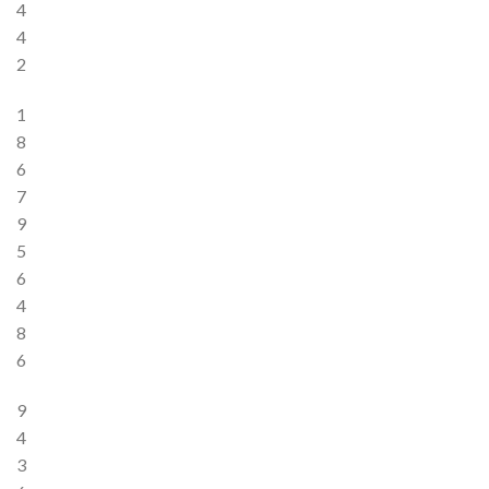
4
4
2
1
8
6
7
9
5
6
4
8
6
9
4
3