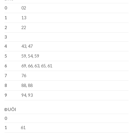
0
02
1
13
2
22
3
4
43, 47
5
59, 54, 59
6
69, 66, 63, 65, 61
7
76
8
88, 88
9
94, 93
ĐUÔI
0
1
61