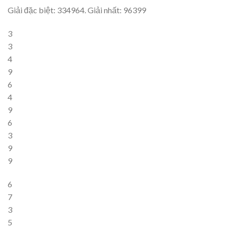
Giải đặc biệt:
334964
. Giải nhất:
96399
3
3
4
9
6
4
9
6
3
9
9
6
7
3
5