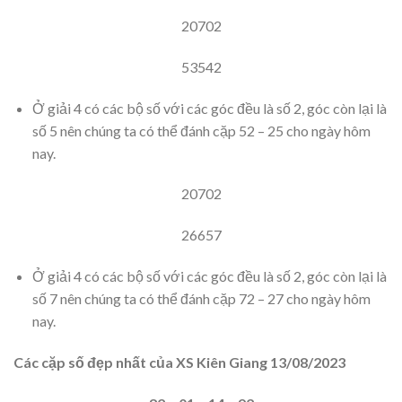
20702
53542
Ở giải 4 có các bộ số với các góc đều là số 2, góc còn lại là
số 5 nên chúng ta có thể đánh cặp 52 – 25 cho ngày hôm
nay.
20702
26657
Ở giải 4 có các bộ số với các góc đều là số 2, góc còn lại là
số 7 nên chúng ta có thể đánh cặp 72 – 27 cho ngày hôm
nay.
Các cặp số đẹp nhất của XS Kiên Giang 13/08/2023