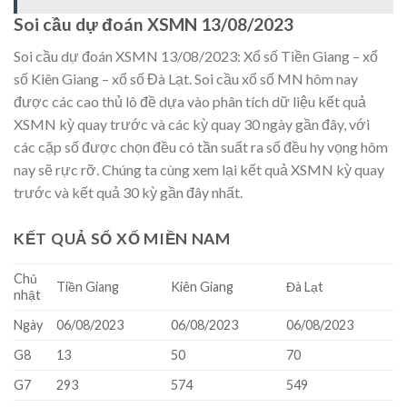
Soi cầu dự đoán XSMN 13/08/2023
Soi cầu dự đoán XSMN 13/08/2023: Xổ số Tiền Giang – xổ
số Kiên Giang – xổ số Đà Lạt. Soi cầu xổ số MN hôm nay
được các cao thủ lô đề dựa vào phân tích dữ liệu kết quả
XSMN kỳ quay trước và các kỳ quay 30 ngày gần đây, với
các cặp số được chọn đều có tần suất ra số đều hy vọng hôm
nay sẽ rực rỡ. Chúng ta cùng xem lại
kết quả XSMN
kỳ quay
trước và kết quả 30 kỳ gần đây nhất.
KẾT QUẢ SỔ XỐ MIỀN NAM
Chủ
Tiền Giang
Kiên Giang
Đà Lạt
nhật
Ngày
06/08/2023
06/08/2023
06/08/2023
G8
13
50
70
G7
293
574
549