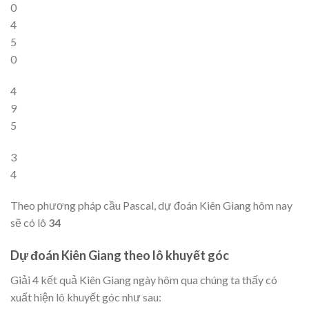
0
4
5
0
4
9
5
3
4
Theo phương pháp cầu Pascal, dự đoán Kiên Giang hôm nay
sẽ có lô
34
Dự đoán Kiên Giang theo lô khuyết góc
Giải 4 kết quả Kiên Giang ngày hôm qua chúng ta thấy có
xuất hiện lô khuyết góc như sau: