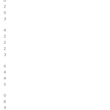
0
2
0
3
4
2
2
2
3
6
4
4
5
0
8
9