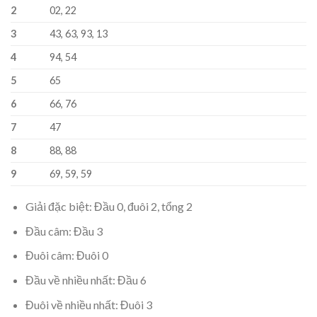
2
02, 22
3
43, 63, 93, 13
4
94, 54
5
65
6
66, 76
7
47
8
88, 88
9
69, 59, 59
Giải đặc biệt: Đầu 0, đuôi 2, tổng 2
Đầu câm: Đầu 3
Đuôi câm: Đuôi 0
Đầu về nhiều nhất: Đầu 6
Đuôi về nhiều nhất: Đuôi 3