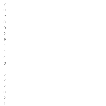
7
8
9
8
0
2
9
4
4
4
3
5
7
7
8
2
1