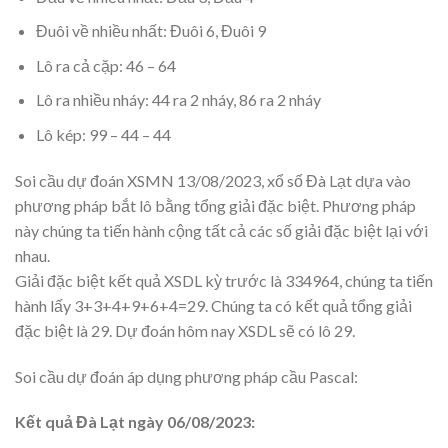
Đuôi về nhiều nhất: Đuôi 6, Đuôi 9
Lô ra cả cặp: 46 – 64
Lô ra nhiều nháy: 44 ra 2 nháy, 86 ra 2 nháy
Lô kép: 99 – 44 – 44
Soi cầu dự đoán XSMN 13/08/2023, xổ số Đà Lạt dựa vào
phương pháp bắt lô bằng tổng giải đặc biệt. Phương pháp
này chúng ta tiến hành cộng tất cả các số giải đặc biệt lại với
nhau.
Giải đặc biệt kết quả XSDL kỳ trước là 334964, chúng ta tiến
hành lấy 3+3+4+9+6+4=29. Chúng ta có kết quả tổng giải
đặc biệt là 29. Dự đoán hôm nay XSDL sẽ có lô 29.
Soi cầu dự đoán áp dụng phương pháp cầu Pascal:
Kết quả Đà Lạt ngày 06/08/2023: