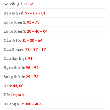
Soi cầu giải 8:
32
Bao lô 2 số:
97 – 07 – 01
Lô tô Xiên 2:
01 – 73
Lô tô Xiên 3:
20 – 40 – 04
Cầu lô tô:
41 – 30 – 64
Cầu 2 nháy:
78 – 87 – 17
Cầu đặc biệt:
914
Bạch thủ lô:
96 – 92
Song thủ lô:
29 – 73
Kép:
44, 00
Đề:
Chạm 3
3 Càng VIP:
080 – 486