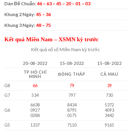
Dàn Đề Chuẩn:
46 – 63 – 45 – 20 – 01 – 03
Khung 2 Ngày:
45 – 36
Khung 3 Ngày:
48 – 75
Kết quả Miền Nam – XSMN kỳ trước
Kết quả xổ số Miền Nam kỳ trước
20-08-2022
15-08-2022
15-08-2022
TP HỒ CHÍ
ĐỒNG THÁP
CÀ MAU
MINH
G8
66
79
39
G7
534
797
730
6638
8434
5372
G6
0927
8795
4093
0288
0575
3442
G5
1337
7110
9165