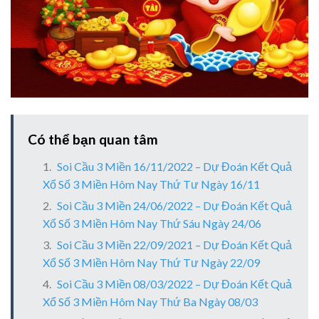
Có thể bạn quan tâm
Soi Cầu 3 Miền 16/11/2022 – Dự Đoán Kết Quả
Xổ Số 3 Miền Hôm Nay Thứ Tư Ngày 16/11
Soi Cầu 3 Miền 24/06/2022 – Dự Đoán Kết Quả
Xổ Số 3 Miền Hôm Nay Thứ Sáu Ngày 24/06
Soi Cầu 3 Miền 22/09/2021 – Dự Đoán Kết Quả
Xổ Số 3 Miền Hôm Nay Thứ Tư Ngày 22/09
Soi Cầu 3 Miền 08/03/2022 – Dự Đoán Kết Quả
Xổ Số 3 Miền Hôm Nay Thứ Ba Ngày 08/03