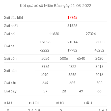
Kết quả xổ số Miền Bắc ngày 21-08-2022
Giải đặc biệt
17965
Giải nhất
51526
Giải nhì
11630
27394
89056
21014
36003
Giải ba
72222
19982
43232
Giải bốn
5056
5006
6540
2620
8936
4822
8413
Giải năm
4090
5858
3016
Giải sáu
649
685
503
Giải bảy
57
28
49
66
ĐẦU
ĐUÔI
ĐUÔI
ĐẦU
0
3, 4, 2, 9
0
3, 6, 3