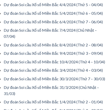
Dự đoán Soi cầu Xổ số Miền Bắc 4/4/2024 (Thứ 5 – 04/04)
Dự đoán Soi cầu Xổ số Miền Bắc 5/4/2024 (Thứ 6 – 05/04)
Dự đoán Soi cầu Xổ số Miền Bắc 6/4/2024 (Thứ 7 – 06/04)
Dự đoán Soi cầu Xổ số Miền Bắc 7/4/2024 (Chủ Nhật –
07/04)
Dự đoán Soi cầu Xổ số Miền Bắc 8/4/2024 (Thứ 2 – 08/04)
Dự đoán Soi cầu Xổ số Miền Bắc 9/4/2024 (Thứ 3 – 09/04)
Dự đoán Soi cầu Xổ số Miền Bắc 10/4/2024 (Thứ 4 – 10/04)
Dự đoán Soi cầu Xổ số Miền Bắc 3/4/2024 (Thứ 4 – 03/04)
Dự đoán Soi cầu Xổ số Miền Bắc 30/3/2024 (Thứ 7 – 30/03)
Dự đoán Soi cầu Xổ số Miền Bắc 31/3/2024 (Chủ Nhật –
31/03)
Dự đoán Soi cầu Xổ số Miền Bắc 1/4/2024 (Thứ 2 – 01/04)