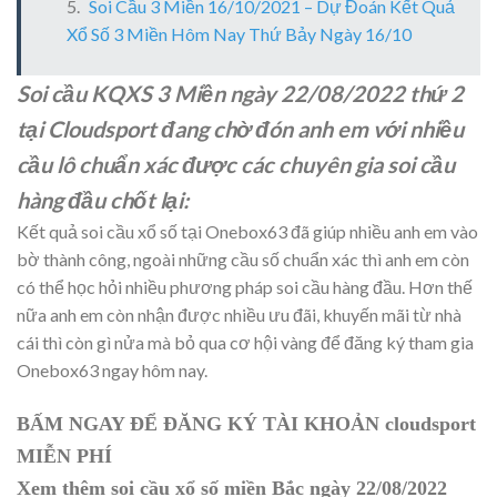
Soi Cầu 3 Miền 16/10/2021 – Dự Đoán Kết Quả
Xổ Số 3 Miền Hôm Nay Thứ Bảy Ngày 16/10
Soi cầu KQXS 3 Miền ngày 22/08/2022 thứ 2
tại Cloudsport đang chờ đón anh em với nhiều
cầu lô chuẩn xác được các chuyên gia soi cầu
hàng đầu chốt lại:
Kết quả soi cầu xổ số tại Onebox63 đã giúp nhiều anh em vào
bờ thành công, ngoài những cầu số chuẩn xác thì anh em còn
có thể học hỏi nhiều phương pháp soi cầu hàng đầu. Hơn thế
nữa anh em còn nhận được nhiều ưu đãi, khuyến mãi từ nhà
cái thì còn gì nửa mà bỏ qua cơ hội vàng để đăng ký tham gia
Onebox63 ngay hôm nay.
BẤM NGAY ĐỂ ĐĂNG KÝ TÀI KHOẢN cloudsport
MIỄN PHÍ
Xem thêm soi cầu xổ số miền Bắc ngày 22/08/2022