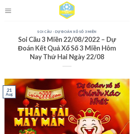
Skip
to
content
SOI CẦU - DỰ ĐOÁN XỔ SỐ 3 MIỀN
Soi Cầu 3 Miền 22/08/2022 – Dự
Đoán Kết Quả Xổ Số 3 Miền Hôm
Nay Thứ Hai Ngày 22/08
21
Aug