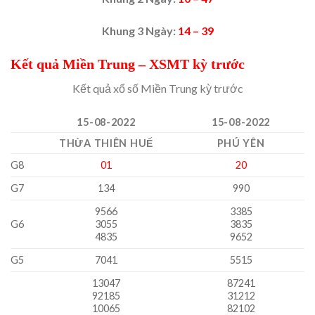
Khung 3 Ngày:
14 – 39
Kết quả Miền Trung – XSMT kỳ trước
Kết quả xổ số Miền Trung kỳ trước
15-08-2022
15-08-2022
THỪA THIÊN HUẾ
PHÚ YÊN
G8
01
20
G7
134
990
9566
3385
G6
3055
3835
4835
9652
G5
7041
5515
13047
87241
92185
31212
10065
82102