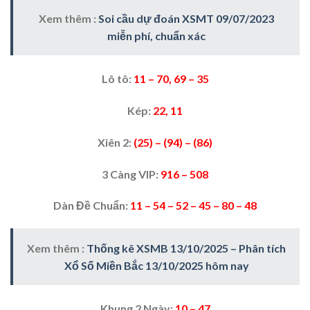
Xem thêm :
Soi cầu dự đoán XSMT 09/07/2023
miễn phí, chuẩn xác
Lô tô:
11 – 70, 69 – 35
Kép:
22, 11
Xiên 2:
(25) – (94) – (86)
3 Càng VIP:
916 – 508
Dàn Đề Chuẩn:
11 – 54 – 52 – 45 – 80 – 48
Xem thêm :
Thống kê XSMB 13/10/2025 – Phân tích
Xổ Số Miền Bắc 13/10/2025 hôm nay
Khung 2 Ngày:
10 – 47