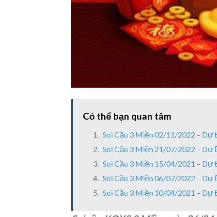
Có thể bạn quan tâm
Soi Cầu 3 Miền 02/11/2022 – Dự
Soi Cầu 3 Miền 21/07/2022 – Dự
Soi Cầu 3 Miền 15/04/2021 – Dự
Soi Cầu 3 Miền 06/07/2022 – Dự
Soi Cầu 3 Miền 10/04/2021 – Dự