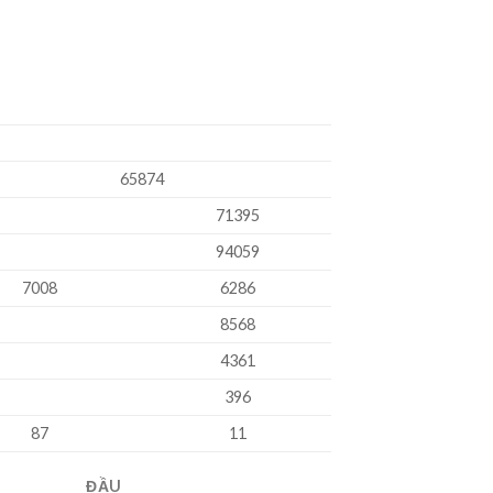
65874
71395
94059
7008
6286
8568
4361
396
87
11
ĐẦU