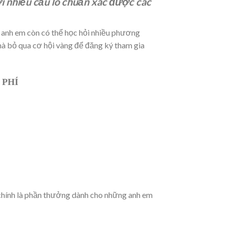
 nhiều cầu lô chuẩn xác được các
ì anh em còn có thể học hỏi nhiều phương
mà bỏ qua cơ hội vàng để đăng ký tham gia
 PHÍ
 chính là phần thưởng dành cho những anh em