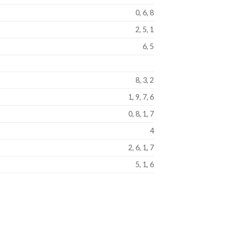
0, 6, 8
2, 5, 1
6, 5
8, 3, 2
1, 9, 7, 6
0, 8, 1, 7
4
2, 6, 1, 7
5, 1, 6