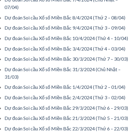
07/04)
Dự đoán Soi cầu Xổ số Miền Bắc 8/4/2024 (Thứ 2 – 08/04)
Dự đoán Soi cầu Xổ số Miền Bắc 9/4/2024 (Thứ 3 – 09/04)
Dự đoán Soi cầu Xổ số Miền Bắc 10/4/2024 (Thứ 4 – 10/04)
Dự đoán Soi cầu Xổ số Miền Bắc 3/4/2024 (Thứ 4 – 03/04)
Dự đoán Soi cầu Xổ số Miền Bắc 30/3/2024 (Thứ 7 – 30/03)
Dự đoán Soi cầu Xổ số Miền Bắc 31/3/2024 (Chủ Nhật –
31/03)
Dự đoán Soi cầu Xổ số Miền Bắc 1/4/2024 (Thứ 2 – 01/04)
Dự đoán Soi cầu Xổ số Miền Bắc 2/4/2024 (Thứ 3 – 02/04)
Dự đoán Soi cầu Xổ số Miền Bắc 29/3/2024 (Thứ 6 – 29/03)
Dự đoán Soi cầu Xổ số Miền Bắc 21/3/2024 (Thứ 5 – 21/03)
Dự đoán Soi cầu Xổ số Miền Bắc 22/3/2024 (Thứ 6 – 22/03)