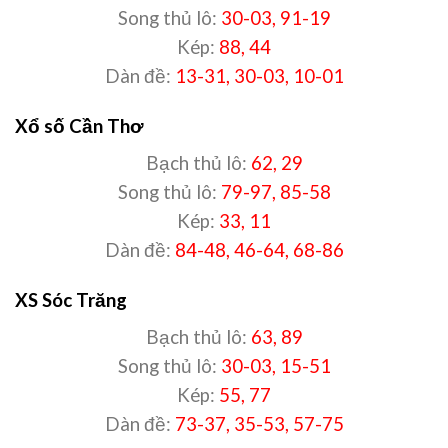
Song thủ lô:
30-03, 91-19
Kép:
88, 44
Dàn đề:
13-31, 30-03, 10-01
Xổ số Cần Thơ
Bạch thủ lô:
62, 29
Song thủ lô:
79-97, 85-58
Kép:
33, 11
Dàn đề:
84-48, 46-64, 68-86
XS Sóc Trăng
Bạch thủ lô:
63, 89
Song thủ lô:
30-03, 15-51
Kép:
55, 77
Dàn đề:
73-37, 35-53, 57-75