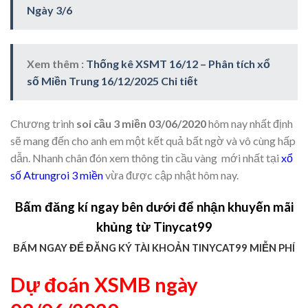
Ngày 3/6
Xem thêm :
Thống kê XSMT 16/12 – Phân tích xổ
số Miền Trung 16/12/2025 Chi tiết
Chương trình
soi cầu 3 miền 03/06/2020
hôm nay nhất định
sẽ mang đến cho anh em một kết quả bất ngờ và vô cùng hấp
dẫn. Nhanh chân đón xem thông tin cầu vàng mới nhất tại
xổ
số Atrungroi 3 miền
vừa được cập nhật hôm nay.
Bấm đăng kí ngay bên dưới để nhận khuyến mãi
khủng từ Tinycat99
BẤM NGAY ĐỂ ĐĂNG KÝ TÀI KHOẢN TINYCAT99 MIỄN PHÍ
Dự đoán XSMB ngày