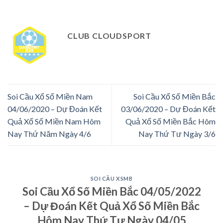
CLUB CLOUDSPORT
Soi Cầu Xổ Số Miền Nam
Soi Cầu Xổ Số Miền Bắc
04/06/2020 – Dự Đoán Kết
03/06/2020 – Dự Đoán Kết
Quả Xổ Số Miền Nam Hôm
Quả Xổ Số Miền Bắc Hôm
Nay Thứ Năm Ngày 4/6
Nay Thứ Tư Ngày 3/6
SOI CẦU XSMB
Soi Cầu Xổ Số Miền Bắc 04/05/2022
– Dự Đoán Kết Quả Xổ Số Miền Bắc
Hôm Nay Thứ Tư Ngày 04/05