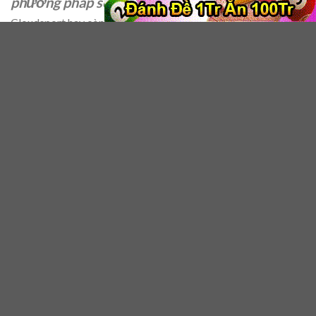
phương pháp soi cầu chuẩn xác bậc nhất:
Cloudsport hay còn có tên gọi khác là Onebox63 là sân chơi
lô đề và cá cược uy tín hàng đầu thị trường. Với tỷ lệ thắng
cược cực kỳ cao từ dàn số của các chuyên gia, tỷ lệ trả
thưởng cực khủng lên đến 1 ăn 99,5%. Hãy đăng ký tham gia
ngay để nhận nhiều ưu đãi lớn từ nhà cái.
BẤM NGAY ĐỂ ĐĂNG KÝ TÀI KHOẢN cloudsport
MIỄN PHÍ
Xem thêm soi cầu xổ số miền Nam ngày 04/05/2022
Soi Cầu XSMN 04/05/2022
Xem thêm soi cầu xổ số miền Trung ngày 04/05/2022
Soi Cầu XSMT 04/05/2022
Bạn đang xem:
Soi Cầu Xổ Số Miền Bắc 04/05/2022
– Dự Đoán Kết Quả Xổ Số Miền Bắc Hôm Nay Thứ
Tư Ngày 04/05