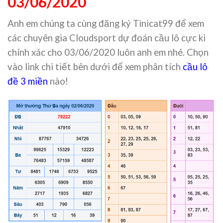
03/06/2020
Anh em chúng ta cùng đăng ký Tinicat99 để xem
các chuyên gia Cloudsport dự đoán cầu lô cực kì
chính xác cho 03/06/2020 luôn anh em nhé. Chọn
vào link chi tiết bên dưới để xem phân tích
cầu lô
đề 3 miền
nào!