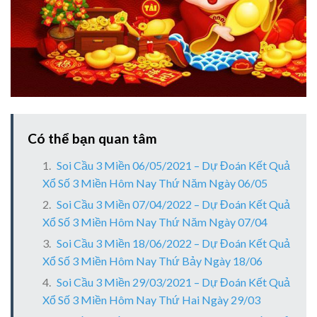
Có thể bạn quan tâm
Soi Cầu 3 Miền 06/05/2021 – Dự Đoán Kết Quả
Xổ Số 3 Miền Hôm Nay Thứ Năm Ngày 06/05
Soi Cầu 3 Miền 07/04/2022 – Dự Đoán Kết Quả
Xổ Số 3 Miền Hôm Nay Thứ Năm Ngày 07/04
Soi Cầu 3 Miền 18/06/2022 – Dự Đoán Kết Quả
Xổ Số 3 Miền Hôm Nay Thứ Bảy Ngày 18/06
Soi Cầu 3 Miền 29/03/2021 – Dự Đoán Kết Quả
Xổ Số 3 Miền Hôm Nay Thứ Hai Ngày 29/03