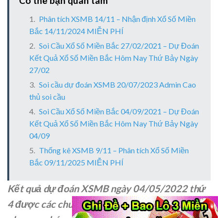
Có thể bạn quan tâm
Phân tích XSMB 14/11 – Nhận định Xổ Số Miền
Bắc 14/11/2024 MIỄN PHÍ
Soi Cầu Xổ Số Miền Bắc 27/02/2021 – Dự Đoán
Kết Quả Xổ Số Miền Bắc Hôm Nay Thứ Bảy Ngày
27/02
Soi cầu dự đoán XSMB 20/07/2023 Admin Cao
thủ soi cầu
Soi Cầu Xổ Số Miền Bắc 04/09/2021 – Dự Đoán
Kết Quả Xổ Số Miền Bắc Hôm Nay Thứ Bảy Ngày
04/09
Thống kê XSMB 9/11 – Phân tích Xổ Số Miền
Bắc 09/11/2025 MIỄN PHÍ
Kết quả dự đoán XSMB ngày 04/05/2022 thứ
4 được các chuyên gia chốt lại dựa trên nhiều