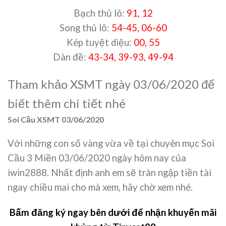
Bạch thủ lô:
91, 12
Song thủ lô:
54-45, 06-60
Kép tuyệt diệu:
00, 55
Dàn đề:
43-34, 39-93, 49-94
Tham khảo XSMT ngày 03/06/2020 để
biết thêm chi tiết nhé
Soi Cầu XSMT 03/06/2020
Với những con số vàng vừa về tại chuyên mục Soi
Cầu 3 Miền 03/06/2020 ngày hôm nay của
iwin2888. Nhất định anh em sẽ tràn ngập tiền tài
ngay chiều mai cho mà xem, hãy chờ xem nhé.
Bấm đăng ký ngay bên dưới để nhận khuyến mãi