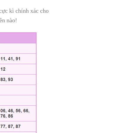
cực kì chính xác cho
ền nào!