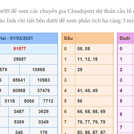
t99 để xem các chuyên gia Cloudsport dự đoán cầu lô 
o link chi tiết bên dưới để xem phân tích ba càng 3 mi