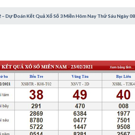
22 – Dự Đoán Kết Quả Xổ Số 3 Miền Hôm Nay Thứ Sáu Ngày 0