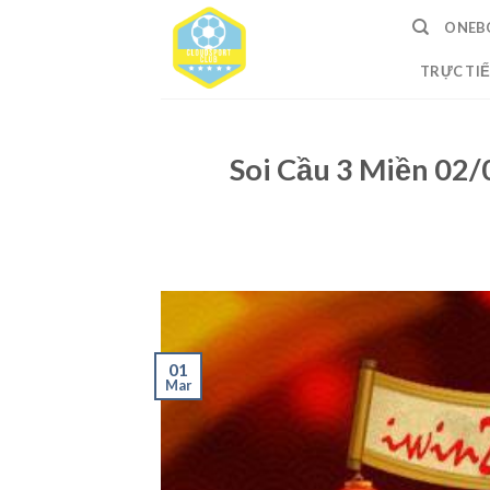
Skip
ONEB
to
content
TRỰC TIẾ
Soi Cầu 3 Miền 02
01
Mar