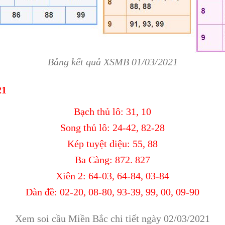
Bảng kết quả XSMB 01/03/2021
21
Bạch thủ lô: 31, 10
Song thủ lô: 24-42, 82-28
Kép tuyệt diệu: 55, 88
Ba Càng: 872. 827
Xiên 2: 64-03, 64-84, 03-84
Dàn đề: 02-20, 08-80, 93-39, 99, 00, 09-90
Xem soi cầu Miền Bắc chi tiết ngày 02/03/2021