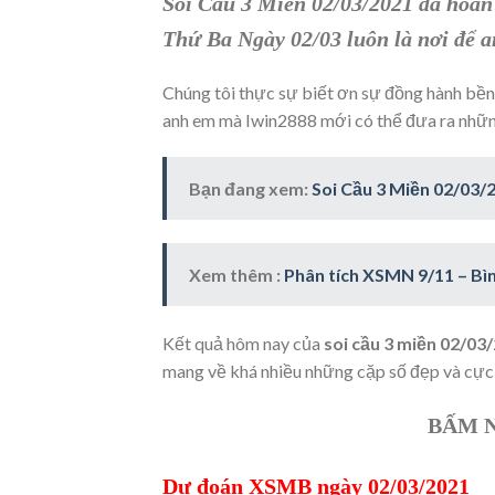
Soi Cầu 3 Miền 02/03/2021 đã hoàn
Thứ Ba Ngày 02/03 luôn là nơi để 
Chúng tôi thực sự biết ơn sự đồng hành bền
anh em mà Iwin2888 mới có thể đưa ra nhữn
Bạn đang xem:
Soi Cầu 3 Miền 02/03
Xem thêm :
Phân tích XSMN 9/11 – B
Kết quả hôm nay của
soi cầu 3 miền 02/03
mang về khá nhiều những cặp số đẹp và cực 
BẤM N
Dự đoán XSMB ngày 02/03/2021