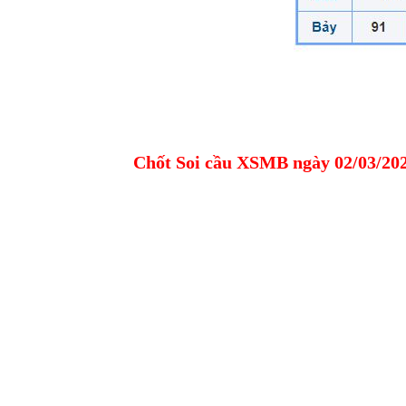
Chốt Soi cầu XSMB ngày 02/03/20