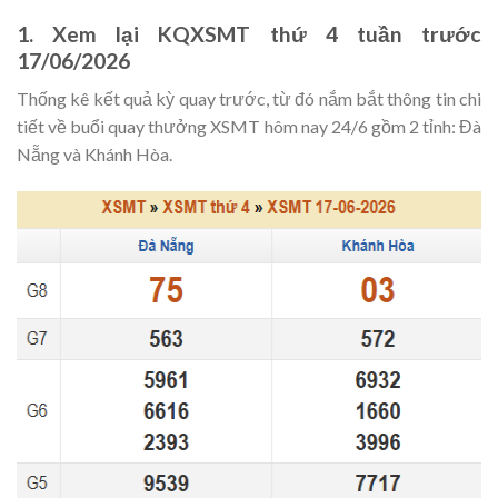
1. Xem lại KQXSMT thứ 4 tuần trước
17/06/2026
Thống kê kết quả kỳ quay trước, từ đó nắm bắt thông tin chi
tiết về buổi quay thưởng XSMT hôm nay 24/6 gồm 2 tỉnh: Đà
Nẵng và Khánh Hòa.