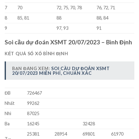
7
70
72, 75, 70, 78
76, 72, 71
8
85, 81
88
88, 84
9
97, 93
91
Soi cầu dự đoán XSMT 20/07/2023 – Bình Định
KẾT QUẢ SỔ XỐ
BÌNH ĐỊNH
BẠN ĐANG XEM:
SOI CẦU DỰ ĐOÁN XSMT
20/07/2023 MIỄN PHÍ, CHUẨN XÁC
ĐB
726467
Nhất
99262
Nhì
87025
Ba
16245
32428
25381
28954
69801
61970
Tư