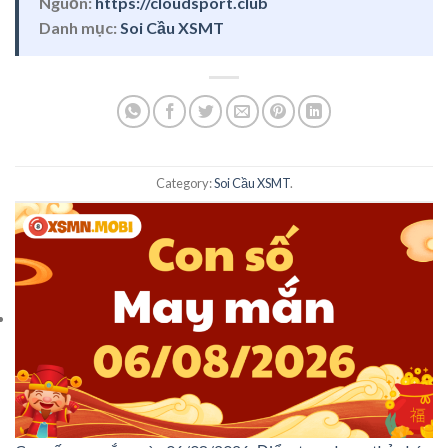
Nguồn:
https://cloudsport.club
Danh mục:
Soi Cầu XSMT
Category:
Soi Cầu XSMT
.