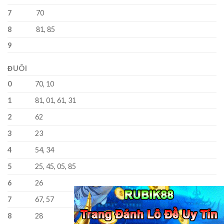
7
70
8
81, 85
9
ĐUÔI
0
70, 10
1
81, 01, 61, 31
2
62
3
23
4
54, 34
5
25, 45, 05, 85
6
26
7
67, 57
8
28