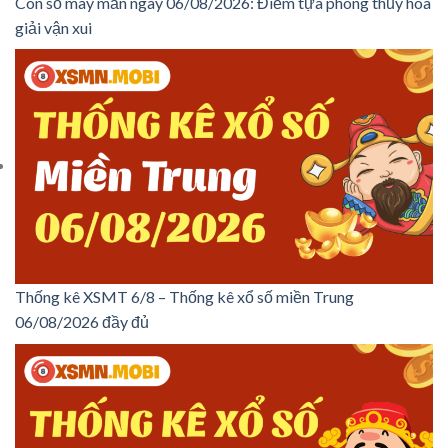
Con số may mắn ngày 06/08/2026: Điểm tựa phong thủy hóa
giải vận xui
Thống kê XSMT 6/8 – Thống kê xổ số miền Trung
06/08/2026 đầy đủ