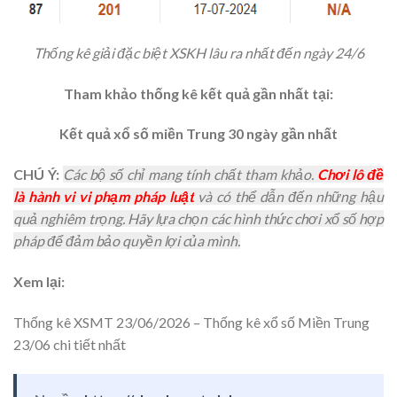
Thống kê giải đặc biệt XSKH lâu ra nhất đến ngày 24/6
Tham khảo thống kê kết quả gần nhất tại:
Kết quả xổ số miền Trung 30 ngày gần nhất
CHÚ Ý:
Các bộ số chỉ mang tính chất tham khảo.
Chơi lô đề
là hành vi vi phạm pháp luật
và có thể dẫn đến những hậu
quả nghiêm trọng. Hãy lựa chọn các hình thức chơi xổ số hợp
pháp để đảm bảo quyền lợi của mình.
Xem lại:
Thống kê XSMT 23/06/2026 – Thống kê xổ số Miền Trung
23/06 chi tiết nhất