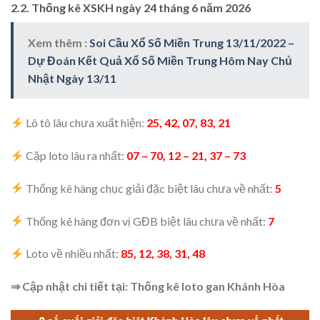
2.2. Thống kê XSKH ngày 24 tháng 6 năm 2026
Xem thêm :
Soi Cầu Xổ Số Miền Trung 13/11/2022 –
Dự Đoán Kết Quả Xổ Số Miền Trung Hôm Nay Chủ
Nhật Ngày 13/11
Lô tô lâu chưa xuất hiện:
25, 42, 07, 83, 21
Cặp loto lâu ra nhất:
07 – 70, 12 – 21, 37 – 73
Thống kê hàng chục giải đặc biệt lâu chưa về nhất:
5
Thống kê hàng đơn vị GĐB biệt lâu chưa về nhất:
7
Loto về nhiều nhất:
85, 12, 38, 31, 48
⇒ Cập nhật chi tiết tại:
Thống kê loto gan Khánh Hòa