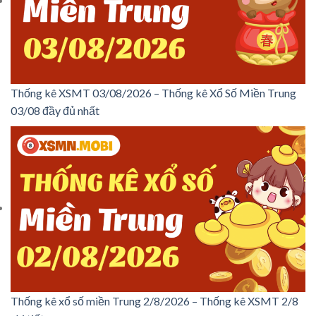
Thống kê XSMT 03/08/2026 – Thống kê Xổ Số Miền Trung
03/08 đầy đủ nhất
Thống kê xổ số miền Trung 2/8/2026 – Thống kê XSMT 2/8