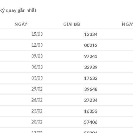
kỳ quay gần nhất
NGÀY
GIẢI
ĐB
NGÀ
123
34
15/03
002
12
12/03
970
41
09/03
329
39
06/03
176
32
03/03
396
48
29/02
272
34
26/02
160
53
23/02
574
06
20/02
582
94
17/02