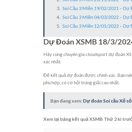
Soi Cầu 3 Miền 19/02/2021 – Dự
Soi Cầu 3 Miền 04/03/2022 – Dự
Soi Cầu 3 Miền 12/01/2022 – Dự
Dự Đoán XSMB 18/3/202
Hãy cùng chuyên gia cloudsport dự đoán XSMB
xác nhất.
Để kết quả dự đoán được chính xác. Bạn nên
phù hợp, có cơ hội trúng giải cao nhất.
Bạn đang xem:
Dự đoán Soi cầu Xổ số
Xem lại bảng kết quả XSMB Thứ 2 kì trư