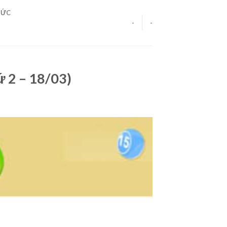
TỨC
-
-
 2 – 18/03)