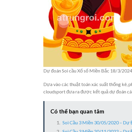
Dự đoán Soi cầu Xổ số Miền Bắc 18/3/2024
Dựa vào các thuật toán xác suất thống kê, p
cloudsport đưa ra được kết quả dự đoán cá
Có thể bạn quan tâm
Soi Cầu 3 Miền 30/05/2020 – Dự
Soi Cầu 3 Miền 20/11/2022 – Dự