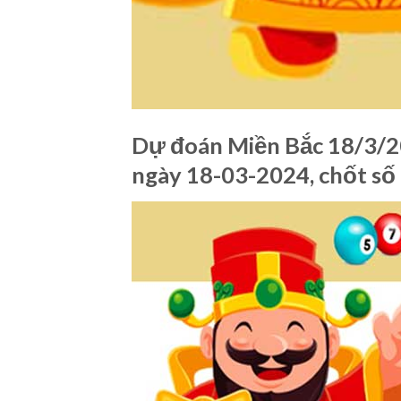
Dự đoán Miền Bắc 18/3/20
ngày 18-03-2024, chốt số lô