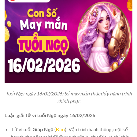
Tuổi Ngọ ngày 16/02/2026: Số may mắn thúc đẩy hành trình
chinh phục
Luận giải tử vi tuổi Ngọ ngày 16/02/2026
Tử vi tuổi
Giáp Ngọ
(
Kim
): Vận trình hanh thông, mọi kế
hoạch cho năm mới đã được chuẩn bị chu đáo và chỉ chờ