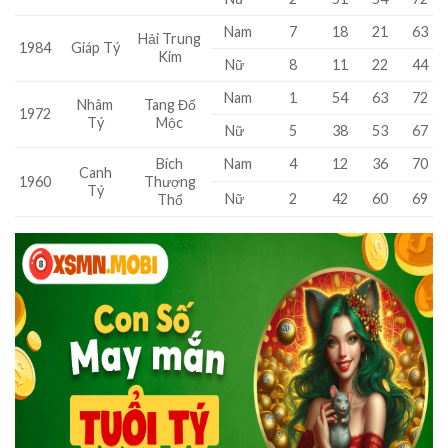
Nam
7
18
21
63
Hải Trung
1984
Giáp Tý
Kim
Nữ
8
11
22
44
Nam
1
54
63
72
Nhâm
Tang Đố
1972
Tý
Mộc
Nữ
5
38
53
67
Bích
Nam
4
12
36
70
Canh
1960
Thượng
Tý
Nữ
2
42
60
69
Thổ