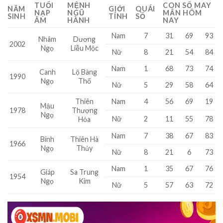
TUỔI
MỆNH
CON SỐ MAY
NĂM
GIỚI
QUÁI
NẠP
NGŨ
MẮN HÔM
SINH
TÍNH
SỐ
ÂM
HÀNH
NAY
Nam
7
31
69
93
Nhâm
Dương
2002
Ngọ
Liễu Mộc
Nữ
8
21
54
84
Nam
1
68
73
74
Canh
Lộ Bàng
1990
Ngọ
Thổ
Nữ
5
29
58
64
Thiên
Nam
4
56
69
19
Mậu
1978
Thượng
Ngọ
Nữ
2
11
55
78
Hỏa
Nam
7
38
67
83
Bính
Thiên Hà
1966
Ngọ
Thủy
Nữ
8
21
6
73
Nam
1
35
67
76
Giáp
Sa Trung
1954
Ngọ
Kim
Nữ
5
57
63
72