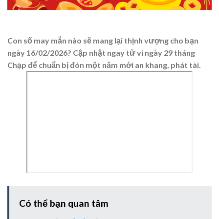
Con số may mắn nào sẽ mang lại thịnh vượng cho bạn
ngày 16/02/2026? Cập nhật ngay tử vi ngày 29 tháng
Chạp để chuẩn bị đón một năm mới an khang, phát tài.
Có thể bạn quan tâm