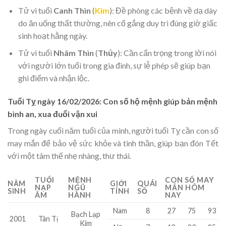
Tử vi tuổi
Canh Thìn
(
Kim
): Đề phòng các bệnh về dạ dày
do ăn uống thất thường, nên cố gắng duy trì đúng giờ giấc
sinh hoạt hằng ngày.
Tử vi tuổi
Nhâm Thìn
(
Thủy
): Cần cẩn trọng trong lời nói
với người lớn tuổi trong gia đình, sự lễ phép sẽ giúp bạn
ghi điểm và nhận lộc.
Tuổi Tỵ ngày 16/02/2026: Con số hộ mệnh giúp bản mệnh
bình an, xua đuổi vận xui
Trong ngày cuối năm tuổi của mình, người tuổi Tỵ cần con số
may mắn để bảo vệ sức khỏe và tinh thần, giúp bạn đón Tết
với một tâm thế nhẹ nhàng, thư thái.
TUỔI
MỆNH
CON SỐ MAY
NĂM
GIỚI
QUÁI
NẠP
NGŨ
MẮN HÔM
SINH
TÍNH
SỐ
ÂM
HÀNH
NAY
Nam
8
27
75
93
Bạch Lạp
Tân Tị
2001
Kim