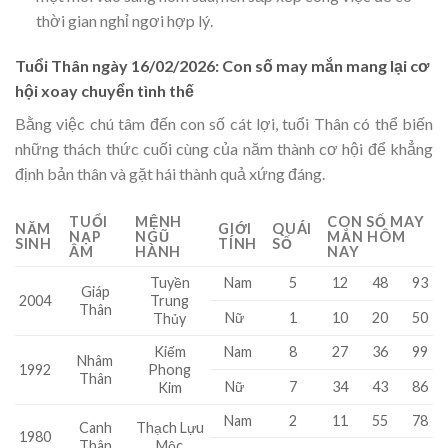
thời gian nghỉ ngơi hợp lý.
Tuổi Thân ngày 16/02/2026: Con số may mắn mang lại cơ
hội xoay chuyển tình thế
Bằng việc chú tâm đến con số cát lợi, tuổi Thân có thể biến
những thách thức cuối cùng của năm thành cơ hội để khẳng
định bản thân và gặt hái thành quả xứng đáng.
TUỔI
MỆNH
CON SỐ MAY
NĂM
GIỚI
QUÁI
NẠP
NGŨ
MẮN HÔM
SINH
TÍNH
SỐ
ÂM
HÀNH
NAY
Tuyền
Nam
5
12
48
93
Giáp
Trung
2004
Thân
Nữ
1
10
20
50
Thủy
Kiếm
Nam
8
27
36
99
Nhâm
1992
Phong
Thân
Nữ
7
34
43
86
Kim
Nam
2
11
55
78
Canh
Thạch Lựu
1980
Thân
Mộc