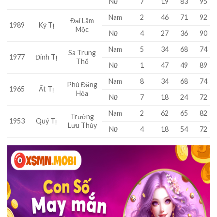
Nữ
7
19
83
95
Nam
2
46
71
92
Đại Lâm
1989
Kỷ Tị
Mộc
Nữ
4
27
36
90
Nam
5
34
68
74
Sa Trung
1977
Đinh Tị
Thổ
Nữ
1
47
49
89
Nam
8
34
68
74
Phú Đăng
1965
Ất Tị
Hỏa
Nữ
7
18
24
72
Nam
2
62
65
82
Trường
1953
Quý Tị
Lưu Thủy
Nữ
4
18
54
72