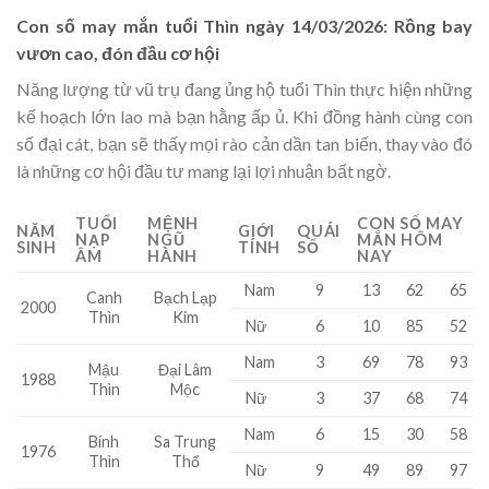
Con số may mắn tuổi Thìn ngày 14/03/2026: Rồng bay
vươn cao, đón đầu cơ hội
Năng lượng từ vũ trụ đang ủng hộ tuổi Thìn thực hiện những
kế hoạch lớn lao mà bạn hằng ấp ủ. Khi đồng hành cùng con
số đại cát, bạn sẽ thấy mọi rào cản dần tan biến, thay vào đó
là những cơ hội đầu tư mang lại lợi nhuận bất ngờ.
TUỔI
MỆNH
CON SỐ MAY
NĂM
GIỚI
QUÁI
NẠP
NGŨ
MẮN HÔM
SINH
TÍNH
SỐ
ÂM
HÀNH
NAY
Nam
9
13
62
65
Canh
Bạch Lạp
2000
Thìn
Kim
Nữ
6
10
85
52
Nam
3
69
78
93
Mậu
Đại Lâm
1988
Thìn
Mộc
Nữ
3
37
68
74
Nam
6
15
30
58
Bính
Sa Trung
1976
Thìn
Thổ
Nữ
9
49
89
97