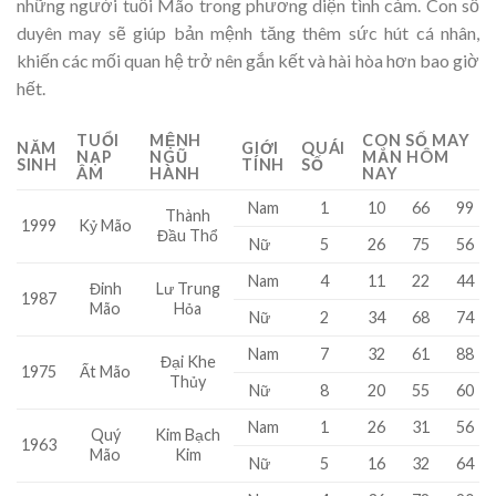
những người tuổi Mão trong phương diện tình cảm. Con số
duyên may sẽ giúp bản mệnh tăng thêm sức hút cá nhân,
khiến các mối quan hệ trở nên gắn kết và hài hòa hơn bao giờ
hết.
TUỔI
MỆNH
CON SỐ MAY
NĂM
GIỚI
QUÁI
NẠP
NGŨ
MẮN HÔM
SINH
TÍNH
SỐ
ÂM
HÀNH
NAY
Nam
1
10
66
99
Thành
1999
Kỷ Mão
Đầu Thổ
Nữ
5
26
75
56
Nam
4
11
22
44
Đinh
Lư Trung
1987
Mão
Hỏa
Nữ
2
34
68
74
Nam
7
32
61
88
Đại Khe
1975
Ất Mão
Thủy
Nữ
8
20
55
60
Nam
1
26
31
56
Quý
Kim Bạch
1963
Mão
Kim
Nữ
5
16
32
64