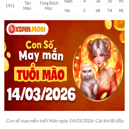
Nam
4
36
78
90
Tân
Tùng Bách
1951
Mão
Mộc
Nữ
2
68
74
98
Con số may mắn tuổi Mão ngày 14/03/2026: Cát khí đủ đầy