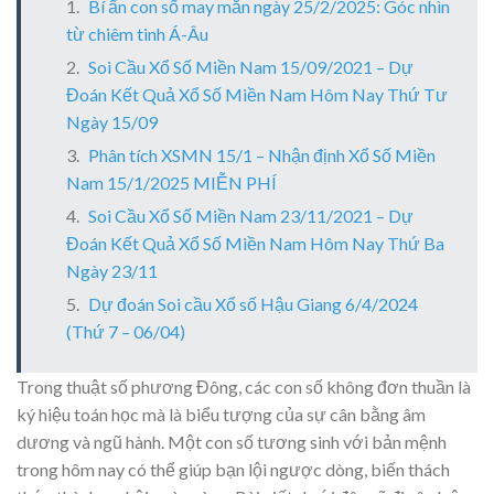
Bí ẩn con số may mắn ngày 25/2/2025: Góc nhìn
từ chiêm tinh Á-Âu
Soi Cầu Xổ Số Miền Nam 15/09/2021 – Dự
Đoán Kết Quả Xổ Số Miền Nam Hôm Nay Thứ Tư
Ngày 15/09
Phân tích XSMN 15/1 – Nhận định Xổ Số Miền
Nam 15/1/2025 MIỄN PHÍ
Soi Cầu Xổ Số Miền Nam 23/11/2021 – Dự
Đoán Kết Quả Xổ Số Miền Nam Hôm Nay Thứ Ba
Ngày 23/11
Dự đoán Soi cầu Xổ số Hậu Giang 6/4/2024
(Thứ 7 – 06/04)
Trong thuật số phương Đông, các con số không đơn thuần là
ký hiệu toán học mà là biểu tượng của sự cân bằng âm
dương và ngũ hành. Một con số tương sinh với bản mệnh
trong hôm nay có thể giúp bạn lội ngược dòng, biến thách