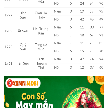
Hỏa
Nữ
6
24
84
96
Nam
3
19
59
95
Đinh
Giản Hạ
1997
Sửu
Thủy
Nữ
3
42
48
49
Nam
6
11
33
77
Hải Trung
1985
Ất Sửu
Kim
Nữ
9
38
67
91
Nam
9
31
25
83
Quý
Tang Đố
1973
Sửu
Mộc
Nữ
6
15
75
78
Bích
Nam
3
47
74
94
1961
Tân Sửu
Thượng
Nữ
3
12
37
60
Thổ