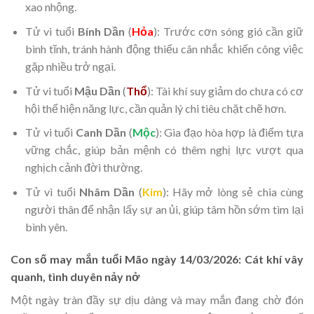
xao nhộng.
Tử vi tuổi
Bính Dần
(
Hỏa
): Trước cơn sóng gió cần giữ
bình tĩnh, tránh hành động thiếu cân nhắc khiến công việc
gặp nhiều trở ngại.
Tử vi tuổi
Mậu Dần
(
Thổ
): Tài khí suy giảm do chưa có cơ
hội thể hiện năng lực, cần quản lý chi tiêu chặt chẽ hơn.
Tử vi tuổi
Canh Dần
(
Mộc
): Gia đạo hòa hợp là điểm tựa
vững chắc, giúp bản mệnh có thêm nghị lực vượt qua
nghịch cảnh đời thường.
Tử vi tuổi
Nhâm Dần
(
Kim
): Hãy mở lòng sẻ chia cùng
người thân để nhận lấy sự an ủi, giúp tâm hồn sớm tìm lại
bình yên.
Con số may mắn tuổi Mão ngày 14/03/2026: Cát khí vây
quanh, tình duyên nảy nở
Một ngày tràn đầy sự dịu dàng và may mắn đang chờ đón