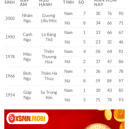
NẠP
NGŨ
MẮN HÔM
SINH
TÍNH
SỐ
ÂM
HÀNH
NAY
Nam
7
30
76
90
Nhâm
Dương
2002
Ngọ
Liễu Mộc
Nữ
8
34
66
71
Nam
1
33
66
67
Canh
Lộ Bàng
1990
Ngọ
Thổ
Nữ
5
23
32
46
Thiên
Nam
4
58
64
92
Mậu
1978
Thượng
Ngọ
Nữ
2
37
47
86
Hỏa
Nam
7
36
69
78
Bính
Thiên Hà
1966
Ngọ
Thủy
Nữ
8
59
89
97
Nam
1
30
43
85
Giáp
Sa Trung
1954
Ngọ
Kim
Nữ
5
75
78
93