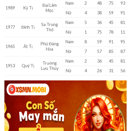
Nam
2
48
75
93
Đại Lâm
1989
Kỷ Tị
Mộc
Nữ
4
38
59
91
Nam
5
36
45
81
Sa Trung
1977
Đinh Tị
Thổ
Nữ
1
75
78
11
Nam
8
59
91
95
Phú Đăng
1965
Ất Tị
Hỏa
Nữ
7
57
85
87
Nam
2
36
45
81
Trường
1953
Quý Tị
Lưu Thủy
Nữ
4
26
31
56