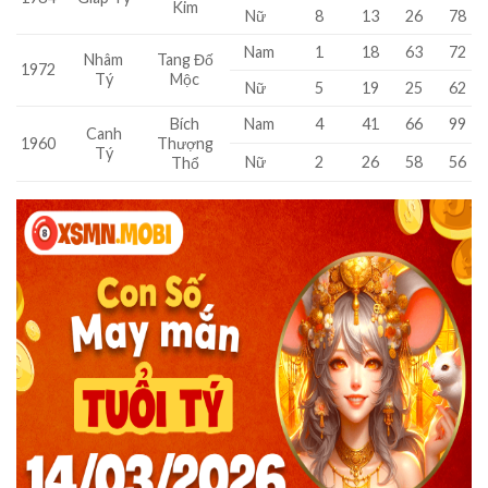
Kim
Nữ
8
13
26
78
Nam
1
18
63
72
Nhâm
Tang Đố
1972
Tý
Mộc
Nữ
5
19
25
62
Bích
Nam
4
41
66
99
Canh
1960
Thượng
Tý
Nữ
2
26
58
56
Thổ