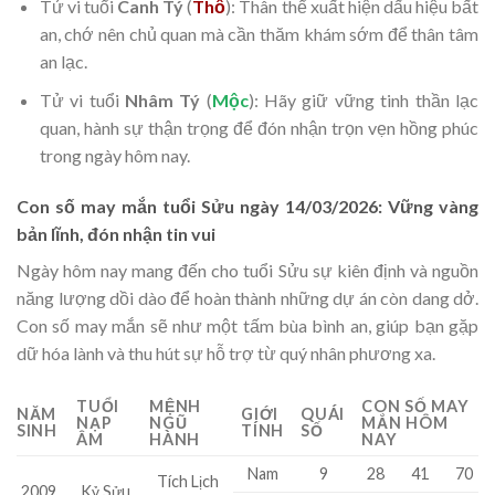
Tử vi tuổi
Canh Tý
(
Thổ
): Thân thể xuất hiện dấu hiệu bất
an, chớ nên chủ quan mà cần thăm khám sớm để thân tâm
an lạc.
Tử vi tuổi
Nhâm Tý
(
Mộc
): Hãy giữ vững tinh thần lạc
quan, hành sự thận trọng để đón nhận trọn vẹn hồng phúc
trong ngày hôm nay.
Con số may mắn tuổi Sửu ngày 14/03/2026: Vững vàng
bản lĩnh, đón nhận tin vui
Ngày hôm nay mang đến cho tuổi Sửu sự kiên định và nguồn
năng lượng dồi dào để hoàn thành những dự án còn dang dở.
Con số may mắn sẽ như một tấm bùa bình an, giúp bạn gặp
dữ hóa lành và thu hút sự hỗ trợ từ quý nhân phương xa.
TUỔI
MỆNH
CON SỐ MAY
NĂM
GIỚI
QUÁI
NẠP
NGŨ
MẮN HÔM
SINH
TÍNH
SỐ
ÂM
HÀNH
NAY
Nam
9
28
41
70
Tích Lịch
2009
Kỷ Sửu