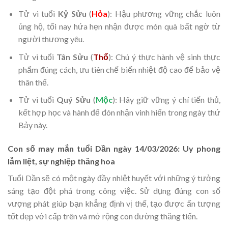
Tử vi tuổi
Kỷ Sửu
(
Hỏa
): Hậu phương vững chắc luôn
ủng hộ, tối nay hứa hẹn nhận được món quà bất ngờ từ
người thương yêu.
Tử vi tuổi
Tân Sửu
(
Thổ
): Chú ý thực hành vệ sinh thực
phẩm đúng cách, ưu tiên chế biến nhiệt độ cao để bảo vệ
thân thể.
Tử vi tuổi
Quý Sửu
(
Mộc
): Hãy giữ vững ý chí tiến thủ,
kết hợp học và hành để đón nhận vinh hiển trong ngày thứ
Bảy này.
Con số may mắn tuổi Dần ngày 14/03/2026: Uy phong
lẫm liệt, sự nghiệp thăng hoa
Tuổi Dần sẽ có một ngày đầy nhiệt huyết với những ý tưởng
sáng tạo đột phá trong công việc. Sử dụng đúng con số
vượng phát giúp bạn khẳng định vị thế, tạo được ấn tượng
tốt đẹp với cấp trên và mở rộng con đường thăng tiến.