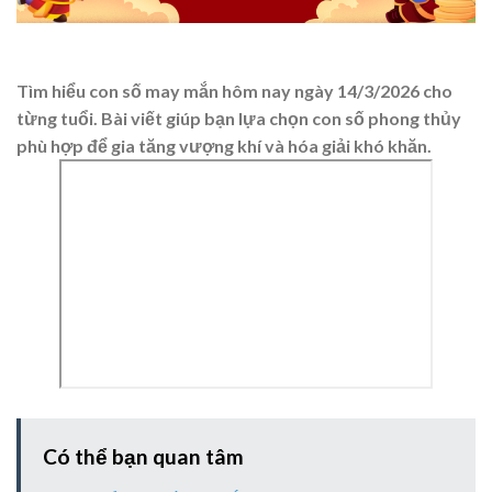
Tìm hiểu con số may mắn hôm nay ngày 14/3/2026 cho
từng tuổi. Bài viết giúp bạn lựa chọn con số phong thủy
phù hợp để gia tăng vượng khí và hóa giải khó khăn.
Có thể bạn quan tâm