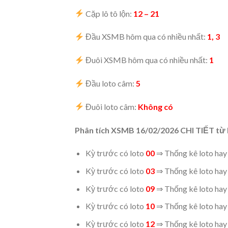
Cặp lô tô lộn:
12 – 21
Đầu XSMB hôm qua có nhiều nhất:
1, 3
Đuôi XSMB hôm qua có nhiều nhất:
1
Đầu loto câm:
5
Đuôi loto câm:
Không có
Phân tích XSMB 16/02/2026 CHI TIẾT từ 
Kỳ trước có loto
00
⇒ Thống kê loto hay
Kỳ trước có loto
03
⇒ Thống kê loto hay
Kỳ trước có loto
09
⇒ Thống kê loto hay
Kỳ trước có loto
10
⇒ Thống kê loto hay
Kỳ trước có loto
12
⇒ Thống kê loto hay