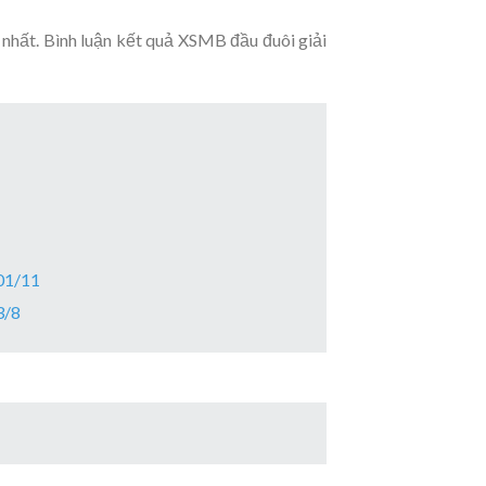
 nhất. Bình luận kết quả XSMB đầu đuôi giải
01/11
3/8