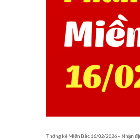
Thống kê Miền Bắc 16/02/2026 – Nhận đ