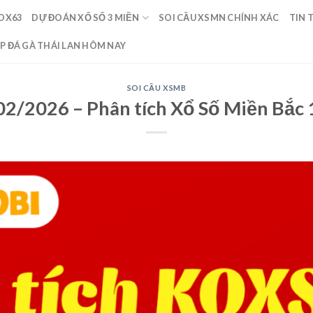
OX63
DỰ ĐOÁN XỔ SỐ 3 MIỀN
SOI CẦU XSMN CHÍNH XÁC
TIN 
P ĐÁ GÀ THÁI LAN HÔM NAY
SOI CẦU XSMB
2/2026 – Phân tích Xổ Số Miền Bắc