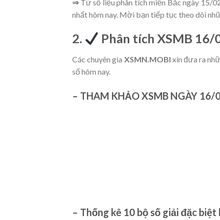
⇒
Từ số liệu phân tích miền Bắc ngày 15/
nhất hôm nay. Mời bạn tiếp tục theo dõi nh
2.
Phân tích XSMB 16/
Các chuyên gia
XSMN.MOBI
xin đưa ra nhữ
số hôm nay.
– THAM KHẢO XSMB NGÀY 16/
– Thống kê 10 bộ số giải đặc biệ