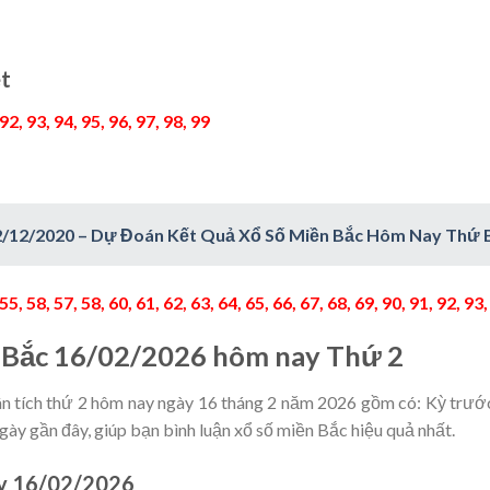
ệt
 92, 93, 94, 95, 96, 97, 98, 99
12/12/2020 – Dự Đoán Kết Quả Xổ Số Miền Bắc Hôm Nay Thứ 
 55, 58, 57, 58, 60, 61, 62, 63, 64, 65, 66, 67, 68, 69, 90, 91, 92, 93,
 Bắc 16/02/2026 hôm nay Thứ 2
tích thứ 2 hôm nay ngày 16 tháng 2 năm 2026 gồm có: Kỳ trước c
ngày gần đây, giúp bạn bình luận xổ số miền Bắc hiệu quả nhất.
ày 16/02/2026