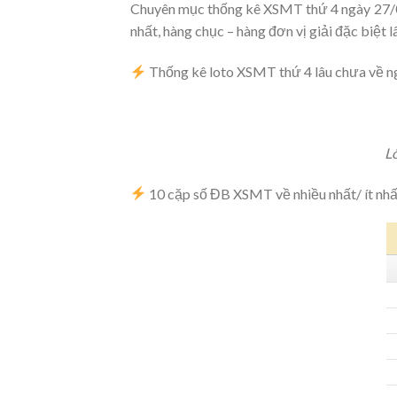
Chuyên mục thống kê XSMT thứ 4 ngày 27/05
nhất, hàng chục – hàng đơn vị giải đặc biệt l
Thống kê loto XSMT thứ 4 lâu chưa về n
Lô
10 cặp số ĐB XSMT về nhiều nhất/ ít nhấ