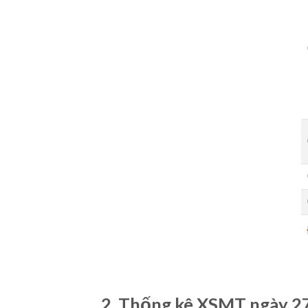
2. Thống kê XSMT ngày 2