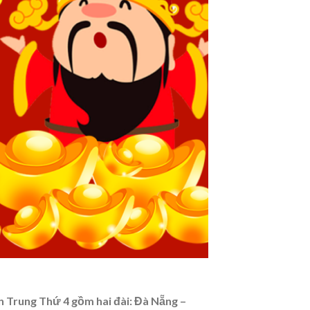
n Trung Thứ 4 gồm hai đài: Đà Nẵng –