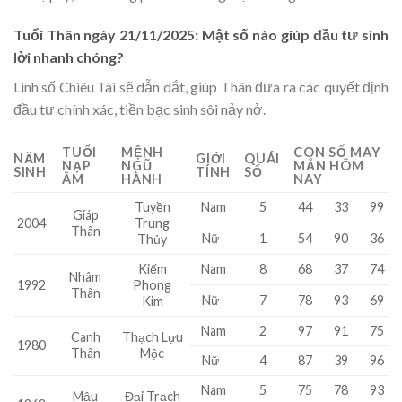
Tuổi Thân ngày 21/11/2025: Mật số nào giúp đầu tư sinh
lời nhanh chóng?
Linh số Chiêu Tài sẽ dẫn dắt, giúp Thân đưa ra các quyết định
đầu tư chính xác, tiền bạc sinh sôi nảy nở.
TUỔI
MỆNH
CON SỐ MAY
NĂM
GIỚI
QUÁI
NẠP
NGŨ
MẮN HÔM
SINH
TÍNH
SỐ
ÂM
HÀNH
NAY
Tuyền
Nam
5
44
33
99
Giáp
Trung
2004
Thân
Nữ
1
54
90
36
Thủy
Kiếm
Nam
8
68
37
74
Nhâm
1992
Phong
Thân
Nữ
7
78
93
69
Kim
Nam
2
97
91
75
Canh
Thạch Lựu
1980
Thân
Mộc
Nữ
4
87
39
96
Nam
5
75
78
93
Mậu
Đại Trạch