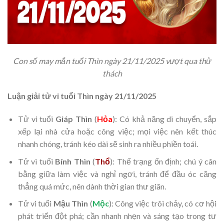
Con số may mắn tuổi Thìn ngày 21/11/2025 vượt qua thử
thách
Luận giải tử vi tuổi Thìn ngày 21/11/2025
Tử vi tuổi
Giáp Thìn
(
Hỏa
): Có khả năng di chuyển, sắp
xếp lại nhà cửa hoặc công việc; mọi việc nên kết thúc
nhanh chóng, tránh kéo dài sẽ sinh ra nhiều phiền toái.
Tử vi tuổi
Bính Thìn
(
Thổ
): Thể trạng ổn định; chú ý cân
bằng giữa làm việc và nghỉ ngơi, tránh để đầu óc căng
thẳng quá mức, nên dành thời gian thư giãn.
Tử vi tuổi
Mậu Thìn
(
Mộc
): Công việc trôi chảy, có cơ hội
phát triển đột phá; cần nhanh nhẹn và sáng tạo trong tư