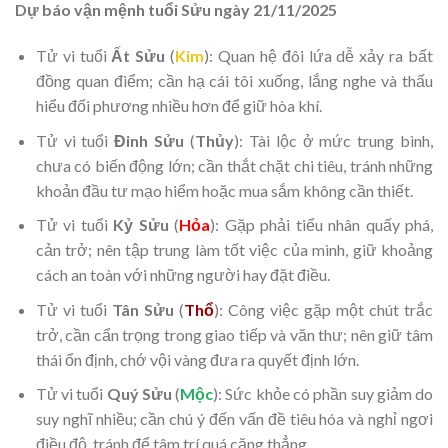
Dự báo vận mệnh tuổi Sửu ngày 21/11/2025
Tử vi tuổi
Ất Sửu
(
Kim
): Quan hệ đôi lứa dễ xảy ra bất
đồng quan điểm; cần hạ cái tôi xuống, lắng nghe và thấu
hiểu đối phương nhiều hơn để giữ hòa khí.
Tử vi tuổi
Đinh Sửu
(
Thủy
): Tài lộc ở mức trung bình,
chưa có biến động lớn; cần thắt chặt chi tiêu, tránh những
khoản đầu tư mạo hiểm hoặc mua sắm không cần thiết.
Tử vi tuổi
Kỷ Sửu
(
Hỏa
): Gặp phải tiểu nhân quấy phá,
cản trở; nên tập trung làm tốt việc của mình, giữ khoảng
cách an toàn với những người hay đặt điều.
Tử vi tuổi
Tân Sửu
(
Thổ
): Công việc gặp một chút trắc
trở, cần cẩn trọng trong giao tiếp và văn thư; nên giữ tâm
thái ổn định, chớ vội vàng đưa ra quyết định lớn.
Tử vi tuổi
Quý Sửu
(
Mộc
): Sức khỏe có phần suy giảm do
suy nghĩ nhiều; cần chú ý đến vấn đề tiêu hóa và nghỉ ngơi
điều độ, tránh để tâm trí quá căng thẳng.