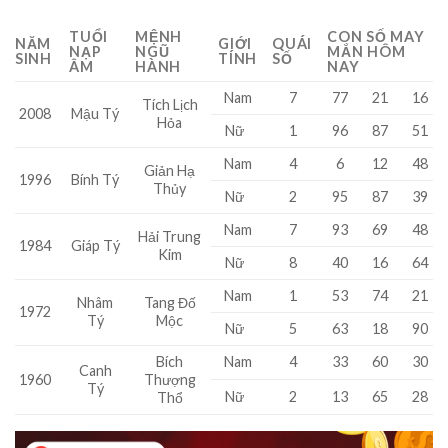
TUỔI
MỆNH
CON SỐ MAY
NĂM
GIỚI
QUÁI
NẠP
NGŨ
MẮN HÔM
SINH
TÍNH
SỐ
ÂM
HÀNH
NAY
Nam
7
77
21
16
Tích Lịch
2008
Mậu Tý
Hỏa
Nữ
1
96
87
51
Nam
4
6
12
48
Giản Hạ
1996
Bính Tý
Thủy
Nữ
2
95
87
39
Nam
7
93
69
48
Hải Trung
1984
Giáp Tý
Kim
Nữ
8
40
16
64
Nam
1
53
74
21
Nhâm
Tang Đố
1972
Tý
Mộc
Nữ
5
63
18
90
Bích
Nam
4
33
60
30
Canh
1960
Thượng
Tý
Nữ
2
13
65
28
Thổ