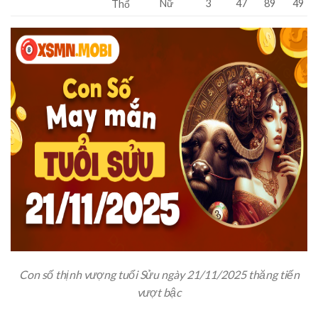
Nữ
3
47
89
49
Thổ
Con số thịnh vượng tuổi Sửu ngày 21/11/2025 thăng tiến
vượt bậc