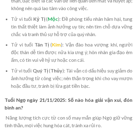
thận, đặc biệt là các vấn đề liên quan đến mắt và huyết áp;
không nên quá lao tâm vào công việc.
Tử vi tuổi
Kỷ Tị
(
Mộc
): Đề phòng tiểu nhân hãm hại, tung
tin thất thiệt làm ảnh hưởng uy tín; nên tìm chỗ dựa vững
chắc và tranh thủ sự hỗ trợ của quý nhân.
Tử vi tuổi
Tân Tị
(
Kim
): Vận đào hoa vượng khí, người
độc thân dễ tìm được nửa kia ưng ý; hôn nhân gia đạo êm
ấm, có tin vui về hỷ sự hoặc con cái.
Tử vi tuổi
Quý Tị
(
Thủy
): Tài vận có dấu hiệu suy giảm do
ảnh hưởng từ công việc; nên thận trọng khi cho vay mượn
hoặc đầu tư, tránh bị lừa gạt tiền bạc.
Tuổi Ngọ ngày 21/11/2025: Số nào hóa giải vận xui, đón
bình an?
Năng lượng tích cực từ con số may mắn giúp Ngọ giữ vững
tinh thần, mọi việc hung hóa cát, tránh xa rủi ro.