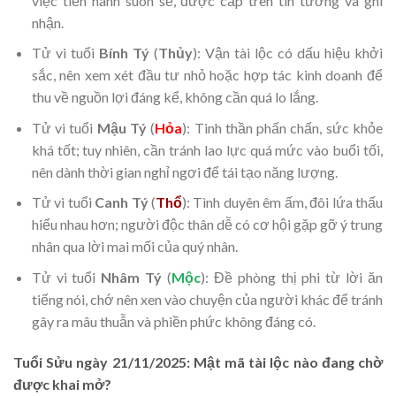
việc tiến hành suôn sẻ, được cấp trên tin tưởng và ghi
nhận.
Tử vi tuổi
Bính Tý
(
Thủy
): Vận tài lộc có dấu hiệu khởi
sắc, nên xem xét đầu tư nhỏ hoặc hợp tác kinh doanh để
thu về nguồn lợi đáng kể, không cần quá lo lắng.
Tử vi tuổi
Mậu Tý
(
Hỏa
): Tinh thần phấn chấn, sức khỏe
khá tốt; tuy nhiên, cần tránh lao lực quá mức vào buổi tối,
nên dành thời gian nghỉ ngơi để tái tạo năng lượng.
Tử vi tuổi
Canh Tý
(
Thổ
): Tình duyên êm ấm, đôi lứa thấu
hiểu nhau hơn; người độc thân dễ có cơ hội gặp gỡ ý trung
nhân qua lời mai mối của quý nhân.
Tử vi tuổi
Nhâm Tý
(
Mộc
): Đề phòng thị phi từ lời ăn
tiếng nói, chớ nên xen vào chuyện của người khác để tránh
gây ra mâu thuẫn và phiền phức không đáng có.
Tuổi Sửu ngày 21/11/2025: Mật mã tài lộc nào đang chờ
được khai mở?