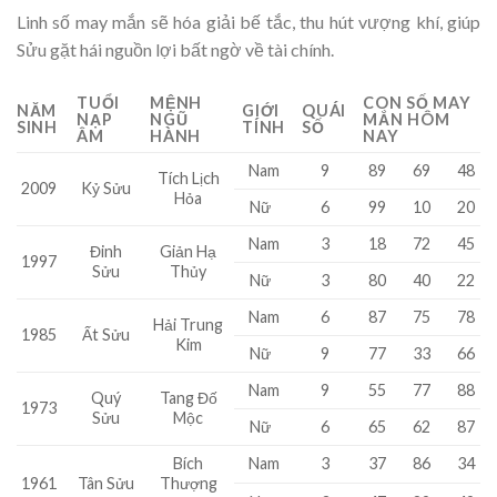
Linh số may mắn sẽ hóa giải bế tắc, thu hút vượng khí, giúp
Sửu gặt hái nguồn lợi bất ngờ về tài chính.
TUỔI
MỆNH
CON SỐ MAY
NĂM
GIỚI
QUÁI
NẠP
NGŨ
MẮN HÔM
SINH
TÍNH
SỐ
ÂM
HÀNH
NAY
Nam
9
89
69
48
Tích Lịch
2009
Kỷ Sửu
Hỏa
Nữ
6
99
10
20
Nam
3
18
72
45
Đinh
Giản Hạ
1997
Sửu
Thủy
Nữ
3
80
40
22
Nam
6
87
75
78
Hải Trung
1985
Ất Sửu
Kim
Nữ
9
77
33
66
Nam
9
55
77
88
Quý
Tang Đố
1973
Sửu
Mộc
Nữ
6
65
62
87
Bích
Nam
3
37
86
34
1961
Tân Sửu
Thượng