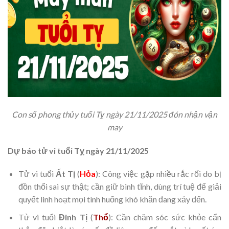
Con số phong thủy tuổi Tỵ ngày 21/11/2025 đón nhận vận
may
Dự báo tử vi tuổi Tỵ ngày 21/11/2025
Tử vi tuổi
Ất Tị
(
Hỏa
): Công việc gặp nhiều rắc rối do bị
đồn thổi sai sự thật; cần giữ bình tĩnh, dùng trí tuệ để giải
quyết linh hoạt mọi tình huống khó khăn đang xảy đến.
Tử vi tuổi
Đinh Tị
(
Thổ
): Cần chăm sóc sức khỏe cẩn