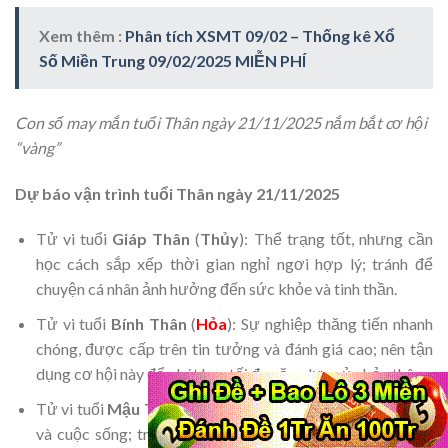
Xem thêm :
Phân tích XSMT 09/02 – Thống kê Xổ
Số Miền Trung 09/02/2025 MIỄN PHÍ
Con số may mắn tuổi Thân ngày 21/11/2025 nắm bắt cơ hội
“vàng”
Dự báo vận trình tuổi Thân ngày 21/11/2025
Tử vi tuổi
Giáp Thân
(
Thủy
): Thể trạng tốt, nhưng cần
học cách sắp xếp thời gian nghỉ ngơi hợp lý; tránh để
chuyện cá nhân ảnh hưởng đến sức khỏe và tinh thần.
Tử vi tuổi
Bính Thân
(
Hỏa
): Sự nghiệp thăng tiến nhanh
chóng, được cấp trên tin tưởng và đánh giá cao; nên tận
dụng cơ hội này để phát huy tối đa năng lực của bản thân.
Tử vi tuổi
Mậu Thân
(
Thổ
): Cần cân bằng giữa công việc
và cuộc sống; tránh để áp lực sự nghiệp làm ảnh hưởng