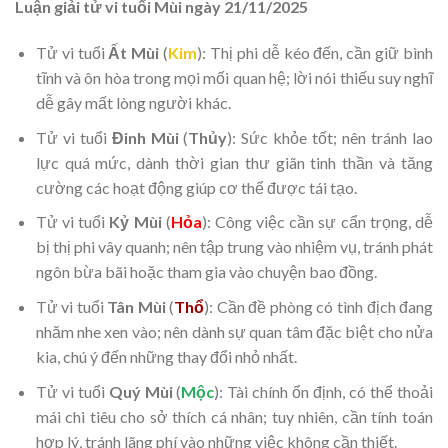
Luận giải tử vi tuổi Mùi ngày 21/11/2025
Tử vi tuổi
Ất Mùi
(
Kim
): Thị phi dễ kéo đến, cần giữ bình
tĩnh và ôn hòa trong mọi mối quan hệ; lời nói thiếu suy nghĩ
dễ gây mất lòng người khác.
Tử vi tuổi
Đinh Mùi
(
Thủy
): Sức khỏe tốt; nên tránh lao
lực quá mức, dành thời gian thư giãn tinh thần và tăng
cường các hoạt động giúp cơ thể được tái tạo.
Tử vi tuổi
Kỷ Mùi
(
Hỏa
): Công việc cần sự cẩn trọng, dễ
bị thị phi vây quanh; nên tập trung vào nhiệm vụ, tránh phát
ngôn bừa bãi hoặc tham gia vào chuyện bao đồng.
Tử vi tuổi
Tân Mùi
(
Thổ
): Cần đề phòng có tình địch đang
nhăm nhe xen vào; nên dành sự quan tâm đặc biệt cho nửa
kia, chú ý đến những thay đổi nhỏ nhất.
Tử vi tuổi
Quý Mùi
(
Mộc
): Tài chính ổn định, có thể thoải
mái chi tiêu cho sở thích cá nhân; tuy nhiên, cần tính toán
hợp lý, tránh lãng phí vào những việc không cần thiết.