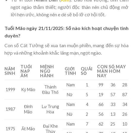
ngọt ngào thắm thiết; người độc thân nên chủ động mở
lời hẹn ước, không nên e dè sẽ bỏ lỡ cơ hội tốt.
Tuổi Mão ngày 21/11/2025: Số nào kích hoạt chuyện tình
duyên?
Con số Cát Tường sẽ xua tan muộn phiền, mang đến sự hòa
hợp và những khoảnh khắc lãng mạn, ngọt ngào.
TUỔI
MỆNH
CON SỐ MAY
NĂM
GIỚI
QUÁI
NẠP
NGŨ
MẮN HÔM
SINH
TÍNH
SỐ
ÂM
HÀNH
NAY
Nam
1
99
36
28
Thành
1999
Kỷ Mão
Đầu Thổ
Nữ
5
19
57
87
Nam
4
66
33
34
Đinh
Lư Trung
1987
Mão
Hỏa
Nữ
2
56
13
26
Nam
7
62
25
10
Đại Khe
1975
Ất Mão
Thủy