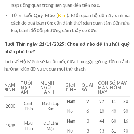
hợp đồng quan trọng liên quan đến tiền bạc.
Tử vi tuổi
Quý Mão
(
Kim
): Mối quan hệ dễ nảy sinh xa
cách do quá bận rộn; cần dành thời gian quan tâm đến nửa
kia, tránh để đối phương cảm thấy cô đơn.
Tuổi Thìn ngày 21/11/2025: Chọn số nào để thu hút quý
nhân phù trợ?
Linh số Hộ Mệnh sẽ là cầu nối, đưa Thìn gặp gỡ người có ảnh
hưởng, giúp đỡ vượt qua mọi thử thách.
TUỔI
MỆNH
CON SỐ MAY
NĂM
GIỚI
QUÁI
NẠP
NGŨ
MẮN HÔM
SINH
TÍNH
SỐ
ÂM
HÀNH
NAY
Nam
9
99
11
20
Canh
Bạch Lạp
2000
Thìn
Kim
Nữ
6
10
40
80
Nam
3
44
80
16
Mậu
Đại Lâm
1988
Thìn
Mộc
Nữ
3
93
81
90