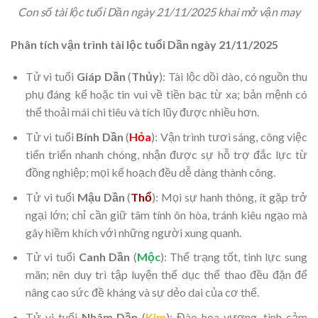
Con số tài lộc tuổi Dần ngày 21/11/2025 khai mở vận may
Phân tích vận trình tài lộc tuổi Dần ngày 21/11/2025
Tử vi tuổi
Giáp Dần
(
Thủy
): Tài lộc dồi dào, có nguồn thu
phụ đáng kể hoặc tin vui về tiền bạc từ xa; bản mệnh có
thể thoải mái chi tiêu và tích lũy được nhiều hơn.
Tử vi tuổi
Bính Dần
(
Hỏa
): Vận trình tươi sáng, công việc
tiến triển nhanh chóng, nhận được sự hỗ trợ đắc lực từ
đồng nghiệp; mọi kế hoạch đều dễ dàng thành công.
Tử vi tuổi
Mậu Dần
(
Thổ
): Mọi sự hanh thông, ít gặp trở
ngại lớn; chỉ cần giữ tâm tính ôn hòa, tránh kiêu ngạo mà
gây hiềm khích với những người xung quanh.
Tử vi tuổi
Canh Dần
(
Mộc
): Thể trạng tốt, tinh lực sung
mãn; nên duy trì tập luyện thể dục thể thao đều đặn để
nâng cao sức đề kháng và sự dẻo dai của cơ thể.
Tử vi tuổi
Nhâm Dần
(
Kim
): Đào hoa vượng, tình cảm