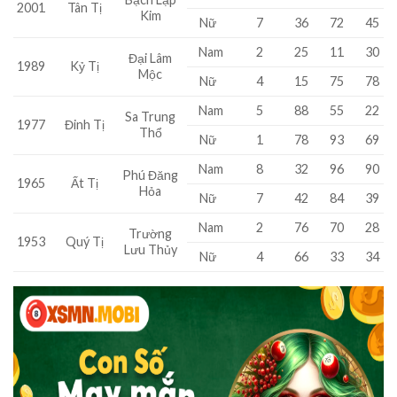
Tân Tị
2001
Kim
Nữ
7
36
72
45
Nam
2
25
11
30
Đại Lâm
1989
Kỷ Tị
Mộc
Nữ
4
15
75
78
Nam
5
88
55
22
Sa Trung
1977
Đinh Tị
Thổ
Nữ
1
78
93
69
Nam
8
32
96
90
Phú Đăng
1965
Ất Tị
Hỏa
Nữ
7
42
84
39
Nam
2
76
70
28
Trường
1953
Quý Tị
Lưu Thủy
Nữ
4
66
33
34