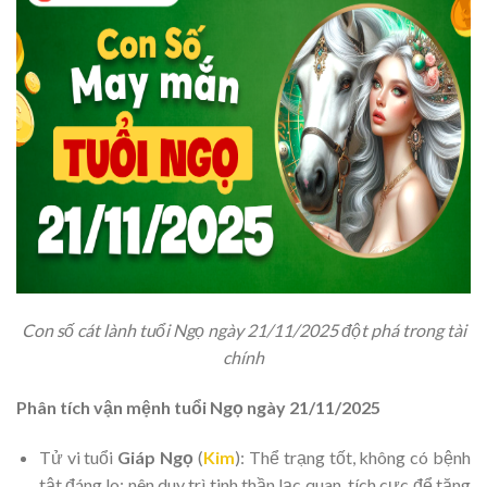
Con số cát lành tuổi Ngọ ngày 21/11/2025 đột phá trong tài
chính
Phân tích vận mệnh tuổi Ngọ ngày 21/11/2025
Tử vi tuổi
Giáp Ngọ
(
Kim
): Thể trạng tốt, không có bệnh
tật đáng lo; nên duy trì tinh thần lạc quan, tích cực để tăng