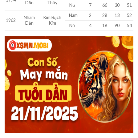
Dần
Thủy
Nữ
7
66
30
51
Nam
2
28
13
52
Nhâm
Kim Bạch
1962
Dần
Kim
Nữ
4
18
90
54