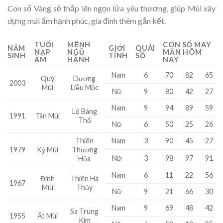
Con số Vàng sẽ thắp lên ngọn lửa yêu thương, giúp Mùi xây
dựng mái ấm hạnh phúc, gia đình thêm gắn kết.
TUỔI
MỆNH
CON SỐ MAY
NĂM
GIỚI
QUÁI
NẠP
NGŨ
MẮN HÔM
SINH
TÍNH
SỐ
ÂM
HÀNH
NAY
Nam
6
70
82
65
Quý
Dương
2003
Mùi
Liễu Mộc
Nữ
9
80
42
27
Nam
9
94
89
59
Lộ Bàng
1991
Tân Mùi
Thổ
Nữ
6
50
25
26
Thiên
Nam
3
90
45
27
1979
Kỷ Mùi
Thượng
Nữ
3
98
97
91
Hỏa
Nam
6
11
22
56
Đinh
Thiên Hà
1967
Mùi
Thủy
Nữ
9
21
66
30
Nam
9
69
48
42
Sa Trung
1955
Ất Mùi
Kim