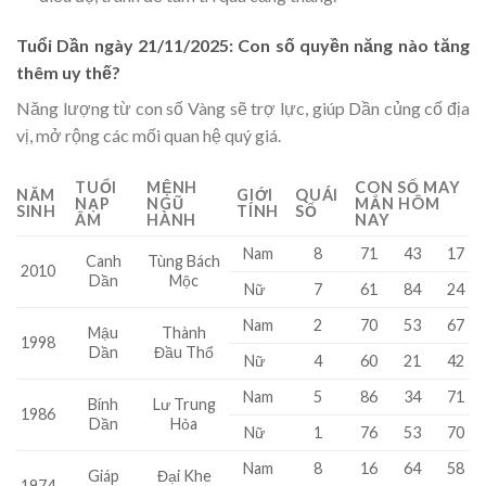
Tuổi Dần ngày 21/11/2025: Con số quyền năng nào tăng
thêm uy thế?
Năng lượng từ con số Vàng sẽ trợ lực, giúp Dần củng cố địa
vị, mở rộng các mối quan hệ quý giá.
TUỔI
MỆNH
CON SỐ MAY
NĂM
GIỚI
QUÁI
NẠP
NGŨ
MẮN HÔM
SINH
TÍNH
SỐ
ÂM
HÀNH
NAY
Nam
8
71
43
17
Canh
Tùng Bách
2010
Dần
Mộc
Nữ
7
61
84
24
Nam
2
70
53
67
Mậu
Thành
1998
Dần
Đầu Thổ
Nữ
4
60
21
42
Nam
5
86
34
71
Bính
Lư Trung
1986
Dần
Hỏa
Nữ
1
76
53
70
Nam
8
16
64
58
Giáp
Đại Khe
1974