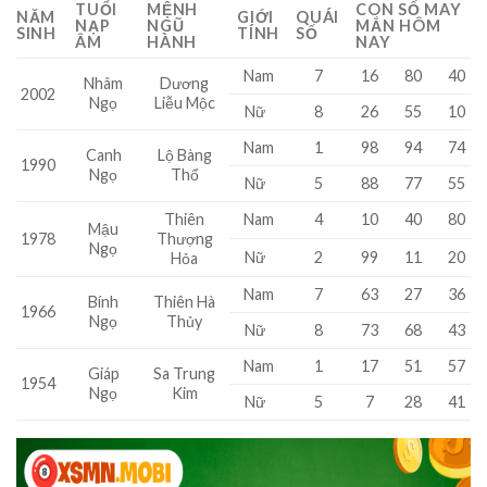
TUỔI
MỆNH
CON SỐ MAY
NĂM
GIỚI
QUÁI
NẠP
NGŨ
MẮN HÔM
SINH
TÍNH
SỐ
ÂM
HÀNH
NAY
Nam
7
16
80
40
Nhâm
Dương
2002
Ngọ
Liễu Mộc
Nữ
8
26
55
10
Nam
1
98
94
74
Canh
Lộ Bàng
1990
Ngọ
Thổ
Nữ
5
88
77
55
Thiên
Nam
4
10
40
80
Mậu
1978
Thượng
Ngọ
Nữ
2
99
11
20
Hỏa
Nam
7
63
27
36
Bính
Thiên Hà
1966
Ngọ
Thủy
Nữ
8
73
68
43
Nam
1
17
51
57
Giáp
Sa Trung
1954
Ngọ
Kim
Nữ
5
7
28
41