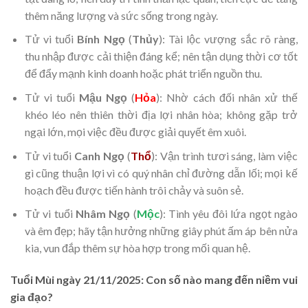
thêm năng lượng và sức sống trong ngày.
Tử vi tuổi
Bính Ngọ
(
Thủy
): Tài lộc vượng sắc rõ ràng,
thu nhập được cải thiện đáng kể; nên tận dụng thời cơ tốt
để đẩy mạnh kinh doanh hoặc phát triển nguồn thu.
Tử vi tuổi
Mậu Ngọ
(
Hỏa
): Nhờ cách đối nhân xử thế
khéo léo nên thiên thời địa lợi nhân hòa; không gặp trở
ngại lớn, mọi việc đều được giải quyết êm xuôi.
Tử vi tuổi
Canh Ngọ
(
Thổ
): Vận trình tươi sáng, làm việc
gì cũng thuận lợi vì có quý nhân chỉ đường dẫn lối; mọi kế
hoạch đều được tiến hành trôi chảy và suôn sẻ.
Tử vi tuổi
Nhâm Ngọ
(
Mộc
): Tình yêu đôi lứa ngọt ngào
và êm đẹp; hãy tận hưởng những giây phút ấm áp bên nửa
kia, vun đắp thêm sự hòa hợp trong mối quan hệ.
Tuổi Mùi ngày 21/11/2025: Con số nào mang đến niềm vui
gia đạo?