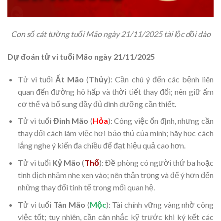
Con số cát tường tuổi Mão ngày 21/11/2025 tài lộc dồi dào
Dự đoán tử vi tuổi Mão ngày 21/11/2025
Tử vi tuổi
Ất Mão
(
Thủy
): Cần chú ý đến các bệnh liên
quan đến đường hô hấp và thời tiết thay đổi; nên giữ ấm
cơ thể và bổ sung đầy đủ dinh dưỡng cần thiết.
Tử vi tuổi
Đinh Mão
(
Hỏa
): Công việc ổn định, nhưng cần
thay đổi cách làm việc hơi bảo thủ của mình; hãy học cách
lắng nghe ý kiến đa chiều để đạt hiệu quả cao hơn.
Tử vi tuổi
Kỷ Mão
(
Thổ
): Đề phòng có người thứ ba hoặc
tình địch nhăm nhe xen vào; nên thận trọng và để ý hơn đến
những thay đổi tinh tế trong mối quan hệ.
Tử vi tuổi
Tân Mão
(
Mộc
): Tài chính vững vàng nhờ công
việc tốt; tuy nhiên, cần cân nhắc kỹ trước khi ký kết các