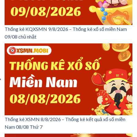
Thống kê KQXSMN 9/8/2026 – Thống kê xổ số miền Nam
09/08 chủ nhật
Thống kê XSMN 8/8/2026 – Thống kê kết quả xổ số miền
Nam 08/08 Thứ 7