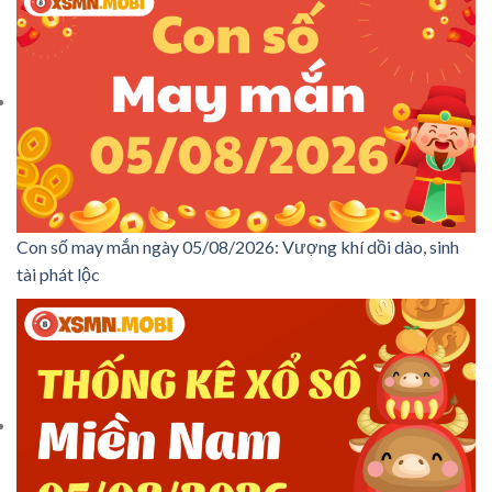
Con số may mắn ngày 05/08/2026: Vượng khí dồi dào, sinh
tài phát lộc