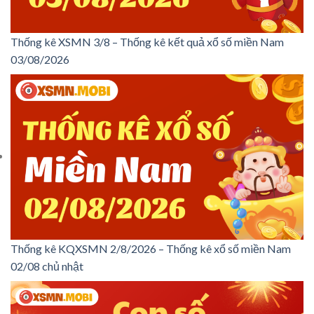
Thống kê XSMN 3/8 – Thống kê kết quả xổ số miền Nam
03/08/2026
Thống kê KQXSMN 2/8/2026 – Thống kê xổ số miền Nam
02/08 chủ nhật