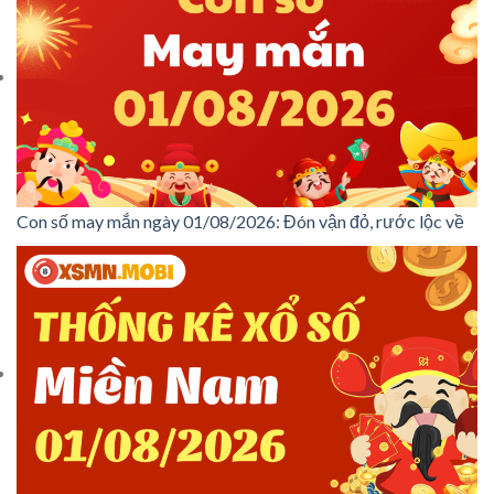
Con số may mắn ngày 01/08/2026: Đón vận đỏ, rước lộc về