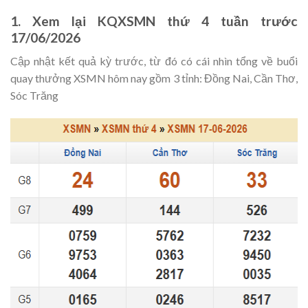
1. Xem lại KQXSMN thứ 4 tuần trước
17/06/2026
Cập nhật kết quả kỳ trước, từ đó có cái nhìn tổng về buổi
quay thưởng XSMN hôm nay gồm 3 tỉnh: Đồng Nai, Cần Thơ,
Sóc Trăng