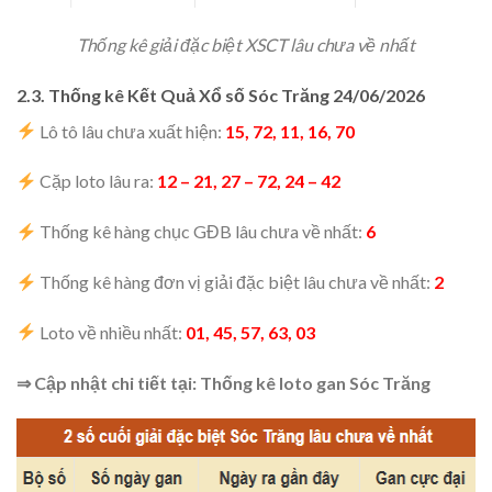
Thống kê giải đặc biệt XSCT lâu chưa về nhất
2.3. Thống kê Kết Quả Xổ số Sóc Trăng 24/06/2026
Lô tô lâu chưa xuất hiện:
15, 72, 11, 16, 70
Cặp loto lâu ra:
12 – 21, 27 – 72, 24 – 42
Thống kê hàng chục GĐB lâu chưa về nhất:
6
Thống kê hàng đơn vị giải đặc biệt lâu chưa về nhất:
2
Loto về nhiều nhất:
01, 45, 57, 63, 03
⇒ Cập nhật chi tiết tại: Thống kê loto gan Sóc Trăng