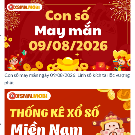
Con số may mắn ngày 09/08/2026: Linh số kích tài lộc vượng
phát