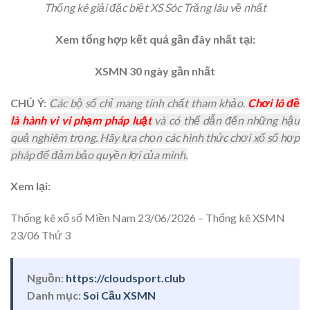
Thống kê giải đặc biệt XS Sóc Trăng lâu về nhất
Xem tổng hợp kết quả gần đây nhất tại:
XSMN 30 ngày gần nhất
CHÚ Ý:
Các bộ số chỉ mang tính chất tham khảo.
Chơi lô đề
là hành vi vi phạm pháp luật
và có thể dẫn đến những hậu
quả nghiêm trọng. Hãy lựa chọn các hình thức chơi xổ số hợp
pháp để đảm bảo quyền lợi của mình.
Xem lại:
Thống kê xổ số Miền Nam 23/06/2026 – Thống kê XSMN
23/06 Thứ 3
Nguồn:
https://cloudsport.club
Danh mục:
Soi Cầu XSMN