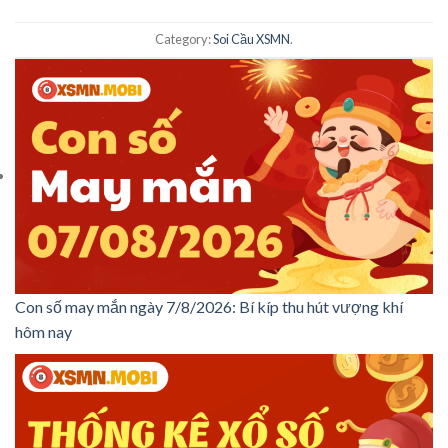
Category:
Soi Cầu XSMN
.
Con số may mắn ngày 7/8/2026: Bí kíp thu hút vượng khí
hôm nay