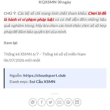
KQXSMN 30 ngày
CHÚ Ý:
Các bộ số chỉ mang tính chất tham khảo.
Chơi lô đề
là hành vi vi phạm pháp luật
và có thể dẫn đến những hậu
quả nghiêm trọng. Hãy lựa chọn các hình thức chơi xổ số hợp
pháp để đảm bảo quyền lợi của mình.
Xem lại:
Thống kê XSMN 6/7 – Thống kê xổ số miền Nam
06/07/2026 mới nhất
Nguồn:
https://cloudsport.club
Danh mục:
Soi Cầu XSMN