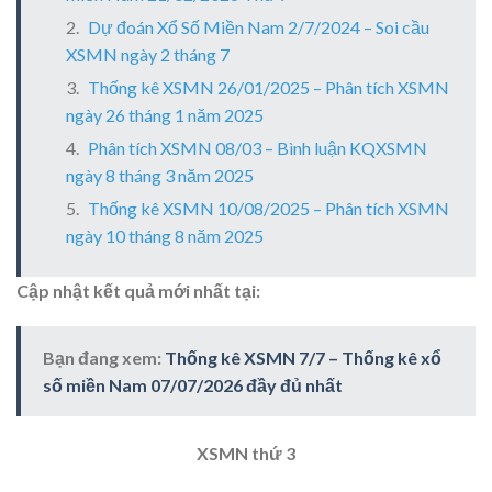
Dự đoán Xổ Số Miền Nam 2/7/2024 – Soi cầu
XSMN ngày 2 tháng 7
Thống kê XSMN 26/01/2025 – Phân tích XSMN
ngày 26 tháng 1 năm 2025
Phân tích XSMN 08/03 – Bình luận KQXSMN
ngày 8 tháng 3 năm 2025
Thống kê XSMN 10/08/2025 – Phân tích XSMN
ngày 10 tháng 8 năm 2025
Cập nhật kết quả mới nhất tại:
Bạn đang xem:
Thống kê XSMN 7/7 – Thống kê xổ
số miền Nam 07/07/2026 đầy đủ nhất
XSMN thứ 3