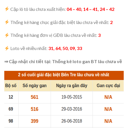
Cặp lô tô lâu chưa xuất hiện:
04 – 40, 14 – 41, 24 – 42
Thống kê hàng chục giải đặc biệt lâu chưa về nhất:
2
Thống kê hàng đơn vị GĐB lâu chưa về nhất:
3
Loto về nhiều nhất:
31, 64, 50, 09, 33
⇒ Cập nhật chi tiết tại: Thống kê loto gan BT lâu chưa về