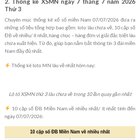
2. Thống kê XSMN ngày 7 tháng 7 năm 2026
Thứ 3
Chuyên mục thống kê xổ số miền Nam 07/07/2026 đưa ra
những số liệu tổng hợp bao gồm: loto lâu chưa về, 10 cặp số
ĐB về nhiều/ ít nhất, hàng chục – hàng đơn vị giải đặc biệt lâu
chưa xuất hiện. Từ đó, giúp bạn nắm bắt thông tin 3 đài miền
Nam đầy đủ nhất.
Thống kê loto MN lâu về nhất hôm nay:
Lô tô XSMN thứ 3 lâu chưa về trong 10 lần quay gần nhất
10 cặp số ĐB Miền Nam về nhiều nhất/ ít nhất tính đến
ngày 07/07/2026: