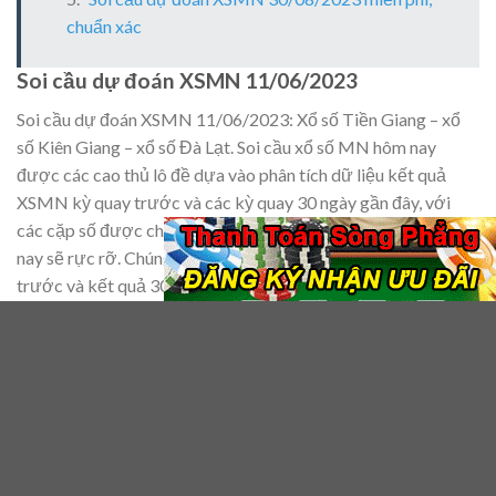
chuẩn xác
Soi cầu dự đoán XSMN 11/06/2023
Soi cầu dự đoán XSMN 11/06/2023: Xổ số Tiền Giang – xổ
số Kiên Giang – xổ số Đà Lạt. Soi cầu xổ số MN hôm nay
được các cao thủ lô đề dựa vào phân tích dữ liệu kết quả
XSMN kỳ quay trước và các kỳ quay 30 ngày gần đây, với
các cặp số được chọn đều có tần suất ra số đều hy vọng hôm
nay sẽ rực rỡ. Chúng ta cùng xem lại
kết quả XSMN
kỳ quay
trước và kết quả 30 kỳ gần đây nhất.
KẾT QUẢ SỔ XỐ MIỀN NAM
Chủ
Tiền Giang
Kiên Giang
Đà Lạt
nhật
Ngày
04/06/2023
04/06/2023
04/06/2023
G8
35
18
78