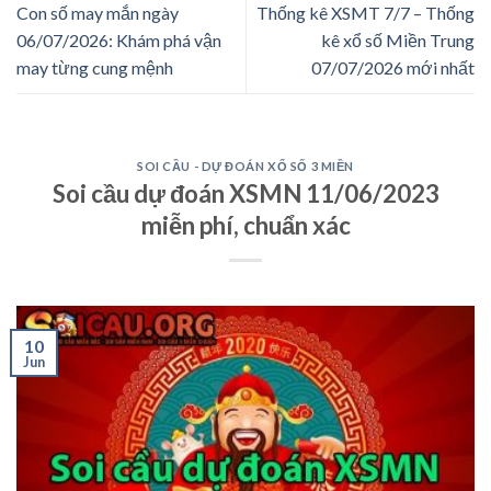
Con số may mắn ngày
Thống kê XSMT 7/7 – Thống
06/07/2026: Khám phá vận
kê xổ số Miền Trung
may từng cung mệnh
07/07/2026 mới nhất
SOI CẦU - DỰ ĐOÁN XỔ SỐ 3 MIỀN
Soi cầu dự đoán XSMN 11/06/2023
miễn phí, chuẩn xác
10
Jun