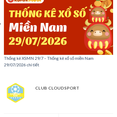
Thống kê XSMN 29/7 – Thống kê xổ số miền Nam
29/07/2026 chi tiết
CLUB CLOUDSPORT