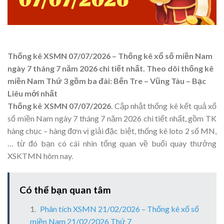
Thống kê XSMN 07/07/2026 – Thống kê xổ số miền Nam
ngày 7 tháng 7 năm 2026 chi tiết nhất. Theo dõi thống kê
miền Nam Thứ 3 gồm ba đài: Bến Tre – Vũng Tàu – Bạc
Liêu mới nhất
Thống kê XSMN 07/07/2026
. Cập nhật thống kê kết quả xổ
số miền Nam ngày 7 tháng 7 năm 2026 chi tiết nhất, gồm TK
hàng chục – hàng đơn vị giải đặc biệt, thống kê loto 2 số MN,
… từ đó bạn có cái nhìn tổng quan về buổi quay thưởng
XSKTMN hôm nay.
Có thể bạn quan tâm
Phân tích XSMN 21/02/2026 – Thống kê xổ số
miền Nam 21/02/2026 Thứ 7