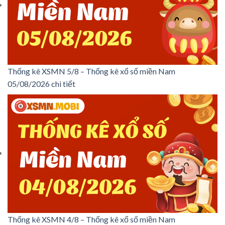
Thống kê XSMN 5/8 – Thống kê xổ số miền Nam
05/08/2026 chi tiết
Thống kê XSMN 4/8 – Thống kê xổ số miền Nam