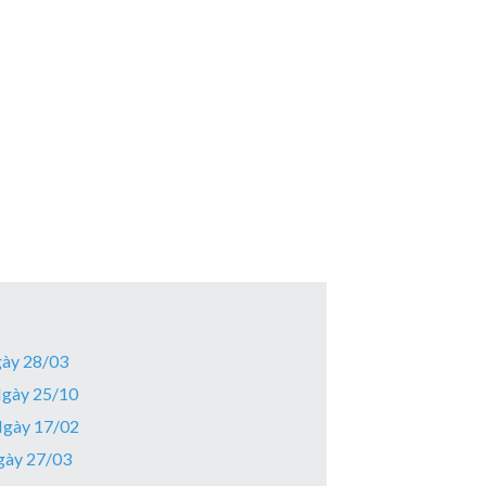
gày 28/03
Ngày 25/10
Ngày 17/02
gày 27/03