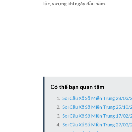
lộc, vượng khí ngày đầu năm.
Có thể bạn quan tâm
Soi Cầu Xổ Số Miền Trung 28/03
Soi Cầu Xổ Số Miền Trung 25/10
Soi Cầu Xổ Số Miền Trung 17/02
Soi Cầu Xổ Số Miền Trung 27/03