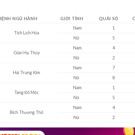
MỆNH NGŨ HÀNH
GIỚI TÍNH
QUÁI SỐ
Nam
1
Tích Lịch Hỏa
Nữ
5
Nam
4
Giản Hạ Thủy
Nữ
2
Nam
7
Hải Trung Kim
Nữ
8
Nam
1
Tang Đố Mộc
Nữ
5
Nam
4
Bích Thượng Thổ
Nữ
2