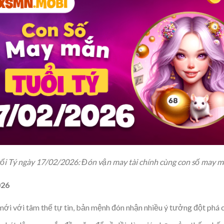
ổi Tý ngày 17/02/2026: Đón vận may tài chính cùng con số may 
026
mới với tâm thế tự tin, bản mệnh đón nhận nhiều ý tưởng đột phá c