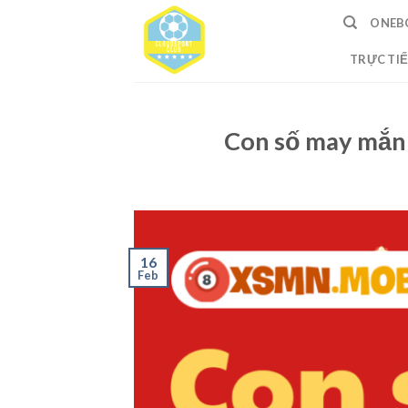
Skip
ONEB
to
content
TRỰC TIẾ
Con số may mắn 
16
Feb