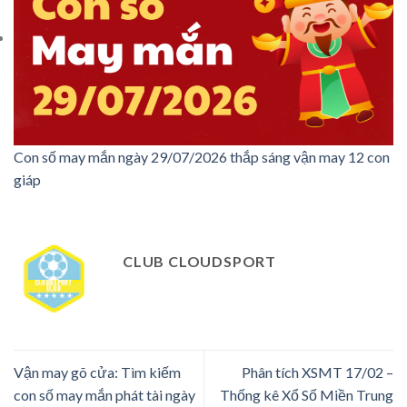
Con số may mắn ngày 29/07/2026 thắp sáng vận may 12 con
giáp
CLUB CLOUDSPORT
Vận may gõ cửa: Tìm kiếm
Phân tích XSMT 17/02 –
con số may mắn phát tài ngày
Thống kê Xổ Số Miền Trung