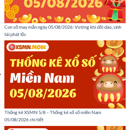
Con số may mắn ngày 05/08/2026: Vượng khí dồi dào, sinh
tài phát lộc
Thống kê XSMN 5/8 – Thống kê xổ số miền Nam
05/08/2026 chi tiết