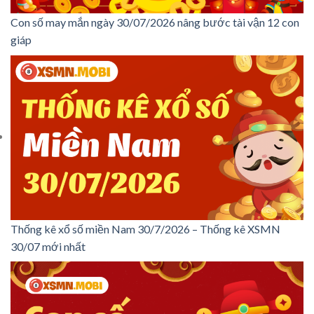
Con số may mắn ngày 30/07/2026 nâng bước tài vận 12 con
giáp
Thống kê xổ số miền Nam 30/7/2026 – Thống kê XSMN
30/07 mới nhất