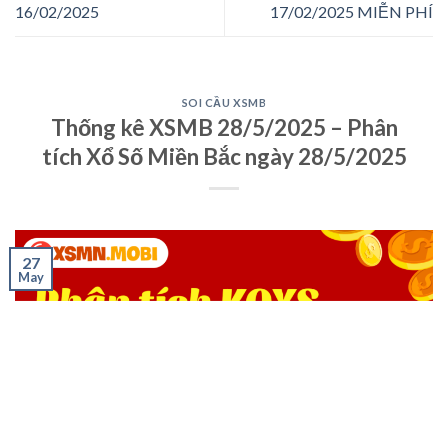
16/02/2025
17/02/2025 MIỄN PHÍ
SOI CẦU XSMB
Thống kê XSMB 28/5/2025 – Phân
tích Xổ Số Miền Bắc ngày 28/5/2025
27
May