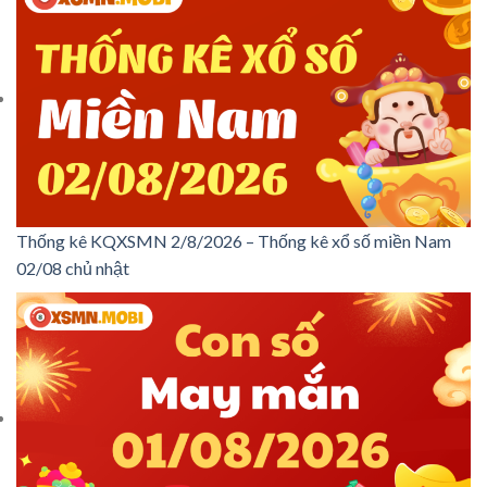
Thống kê KQXSMN 2/8/2026 – Thống kê xổ số miền Nam
02/08 chủ nhật