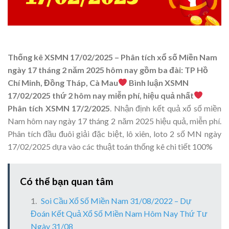
Thống kê XSMN 17/02/2025 – Phân tích xổ số Miền Nam
ngày 17 tháng 2 năm 2025 hôm nay gồm ba đài: TP Hồ
Chí Minh, Đồng Tháp, Cà Mau
Bình luận XSMN
17/02/2025 thứ 2 hôm nay miễn phí, hiệu quả nhất
Phân tích XSMN 17/2/2025
. Nhận định kết quả xổ số miền
Nam hôm nay ngày 17 tháng 2 năm 2025 hiệu quả, miễn phí.
Phân tích đầu đuôi giải đặc biệt, lô xiên, loto 2 số MN ngày
17/02/2025 dựa vào các thuật toán thống kê chi tiết 100%
Có thể bạn quan tâm
Soi Cầu Xổ Số Miền Nam 31/08/2022 – Dự
Đoán Kết Quả Xổ Số Miền Nam Hôm Nay Thứ Tư
Ngày 31/08