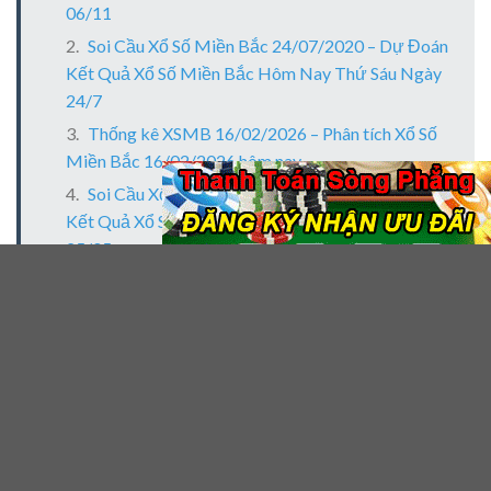
06/11
Soi Cầu Xổ Số Miền Bắc 24/07/2020 – Dự Đoán
Kết Quả Xổ Số Miền Bắc Hôm Nay Thứ Sáu Ngày
24/7
Thống kê XSMB 16/02/2026 – Phân tích Xổ Số
Miền Bắc 16/02/2026 hôm nay
Soi Cầu Xổ Số Miền Bắc 25/05/2021 – Dự Đoán
Kết Quả Xổ Số Miền Bắc Hôm Nay Thứ Ba Ngày
25/05
Thống kê XSMB 04/02/2026 – Phân tích Xổ Số
Miền Bắc ngày 04/02/2026
Xem trực tiếp KQXSMB tại:
Bạn đang xem:
Thống kê XSMB 28/5/2025 – Phân
tích Xổ Số Miền Bắc ngày 28/5/2025