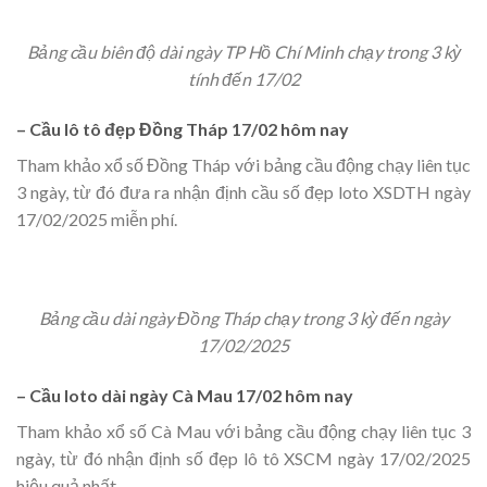
Bảng cầu biên độ dài ngày TP Hồ Chí Minh chạy trong 3 kỳ
tính đến 17/02
– Cầu lô tô đẹp Đồng Tháp 17/02 hôm nay
Tham khảo xổ số Đồng Tháp với bảng cầu động chạy liên tục
3 ngày, từ đó đưa ra nhận định cầu số đẹp loto XSDTH ngày
17/02/2025 miễn phí.
Bảng cầu dài ngày Đồng Tháp chạy trong 3 kỳ đến ngày
17/02/2025
– Cầu loto dài ngày Cà Mau 17/02 hôm nay
Tham khảo xổ số Cà Mau với bảng cầu động chạy liên tục 3
ngày, từ đó nhận định số đẹp lô tô XSCM ngày 17/02/2025
hiệu quả nhất.