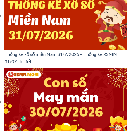
Thống kê xổ số miền Nam 31/7/2026 – Thống kê XSMN
31/07 chi tiết