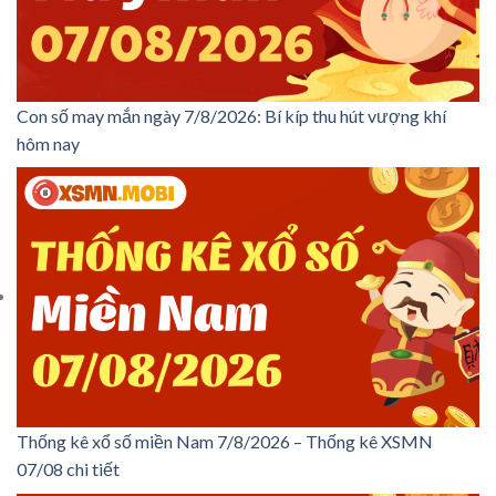
Con số may mắn ngày 7/8/2026: Bí kíp thu hút vượng khí
hôm nay
Thống kê xổ số miền Nam 7/8/2026 – Thống kê XSMN
07/08 chi tiết