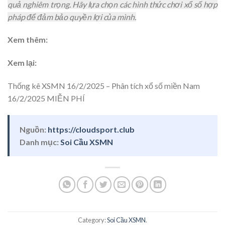
quả nghiêm trọng. Hãy lựa chọn các hình thức chơi xổ số hợp
pháp để đảm bảo quyền lợi của mình.
Xem thêm:
Xem lại:
Thống kê XSMN 16/2/2025 – Phân tích xổ số miền Nam
16/2/2025 MIỄN PHÍ
Nguồn:
https://cloudsport.club
Danh mục:
Soi Cầu XSMN
Category:
Soi Cầu XSMN
.