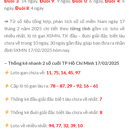
Đuôi 3
: 14 ngày,
Đuôi 9
: 9 ngày,
Đuôi 0
: 6 ngày,
Đuôi 4
: 6
ngày,
Đuôi 8
: 4 ngày
⇒
Từ số liệu tổng hợp, phân tích xổ số miền Nam ngày 17
tháng 2 năm 2025 chi tiết theo
từng tỉnh
gồm có: loto về
nhiều nhất, lô tô gan XSMN, TK đầu – đuôi giải đặc biệt lâu
chưa về trong 10 ngày, 30 ngày gần đây, giúp bạn đưa ra nhận
định SXMN 17/02/2025 hôm nay.
– Thống kê nhanh 2 số cuối TP Hồ Chí Minh 17/02/2025
Loto gan chưa về:
11, 75, 16, 45, 97
Cặp lô tô gan lâu ra:
78 – 87, 29 – 92, 16 – 61
Thống kê đầu giải đặc biệ
t lâu chưa về nhất:
7
Thống kê đuôi giải đặc biệt lâu chưa về nhất:
8
Loto về nhiều nhất:
94, 77, 32, 39, 10