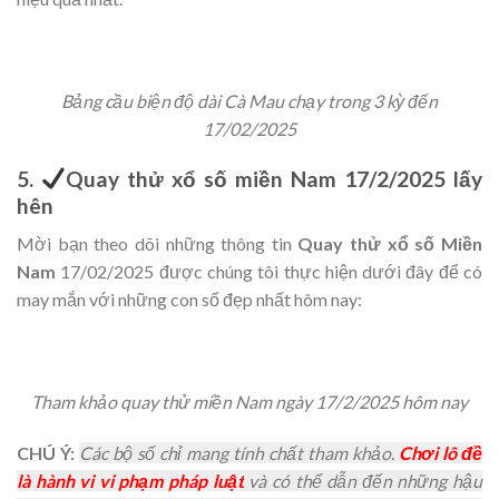
Bảng cầu biện độ dài Cà Mau chạy trong 3 kỳ đến
17/02/2025
5.
Quay thử xổ số miền Nam 17/2/2025 lấy
hên
Mời bạn theo dõi những thông tin
Quay thử xổ số Miền
Nam
17/02/2025 được chúng tôi thực hiện dưới đây để có
may mắn với những con số đẹp nhất hôm nay:
Tham khảo quay thử miền Nam ngày 17/2/2025 hôm nay
CHÚ Ý:
Các bộ số chỉ mang tính chất tham khảo.
Chơi lô đề
là hành vi vi phạm pháp luật
và có thể dẫn đến những hậu