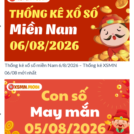
Thống kê xổ số miền Nam 6/8/2026 – Thống kê XSMN
06/08 mới nhất