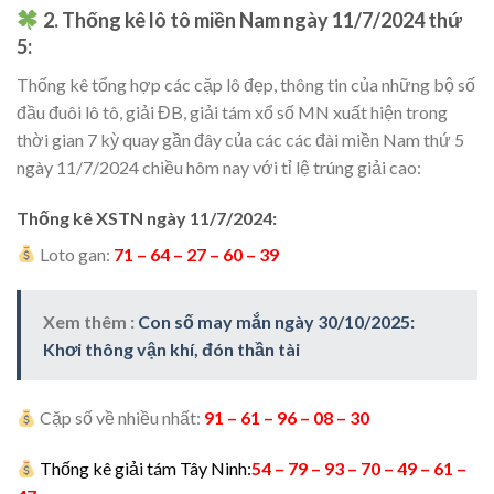
2. Thống kê lô tô miền Nam ngày 11/7/2024 thứ
5:
Thống kê tổng hợp các cặp lô đẹp, thông tin của những bộ số
đầu đuôi lô tô, giải ĐB, giải tám xổ số MN xuất hiện trong
thời gian 7 kỳ quay gần đây của các các đài miền Nam thứ 5
ngày 11/7/2024 chiều hôm nay với tỉ lệ trúng giải cao:
Thống kê XSTN ngày 11/7/2024:
Loto gan:
71 – 64 – 27 – 60 – 39
Xem thêm :
Con số may mắn ngày 30/10/2025:
Khơi thông vận khí, đón thần tài
Cặp số về nhiều nhất:
91 – 61 – 96 – 08 – 30
Thống kê giải tám Tây Ninh:
54 – 79 – 93 – 70 – 49 – 61 –