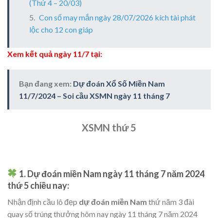
(Thứ 4 – 20/03)
Con số may mắn ngày 28/07/2026 kích tài phát
lộc cho 12 con giáp
Xem kết quả ngày 11/7 tại:
Bạn đang xem:
Dự đoán Xổ Số Miền Nam
11/7/2024 – Soi cầu XSMN ngày 11 tháng 7
XSMN thứ 5
1. Dự đoán miền Nam ngày 11 tháng 7 năm 2024
thứ 5 chiều nay:
Nhận định cầu lô đẹp
dự đoán miền Nam
thứ năm 3 đài
quay số trúng thưởng hôm nay ngày 11 tháng 7 năm 2024