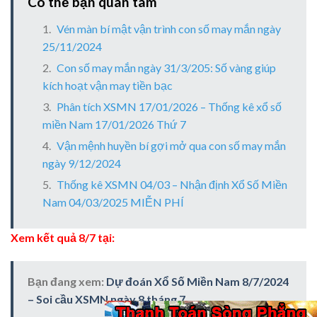
Có thể bạn quan tâm
Vén màn bí mật vận trình con số may mắn ngày
25/11/2024
Con số may mắn ngày 31/3/205: Số vàng giúp
kích hoạt vận may tiền bạc
Phân tích XSMN 17/01/2026 – Thống kê xổ số
miền Nam 17/01/2026 Thứ 7
Vận mệnh huyền bí gợi mở qua con số may mắn
ngày 9/12/2024
Thống kê XSMN 04/03 – Nhận định Xổ Số Miền
Nam 04/03/2025 MIỄN PHÍ
Xem kết quả 8/7 tại:
Bạn đang xem:
Dự đoán Xổ Số Miền Nam 8/7/2024
– Soi cầu XSMN ngày 8 tháng 7