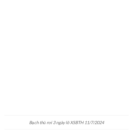
Bạch thủ rơi 3 ngày lô XSBTH 11/7/2024