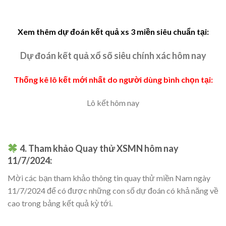
Xem thêm dự đoán kết quả xs 3 miền siêu chuẩn tại:
Dự đoán kết quả xổ số siêu chính xác hôm nay
Thống kê lô kết mới nhất do người dùng bình chọn tại:
Lô kết hôm nay
4. Tham khảo Quay thử XSMN hôm nay
11/7/2024:
Mời các bạn tham khảo thông tin quay thử miền Nam ngày
11/7/2024 để có được những con số dự đoán có khả năng về
cao trong bảng kết quả kỳ tới.