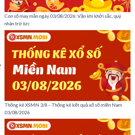
Con số may mắn ngày 03/08/2026: Vận khí khởi sắc, quý
nhân trợ lực
Thống kê XSMN 3/8 – Thống kê kết quả xổ số miền Nam
03/08/2026