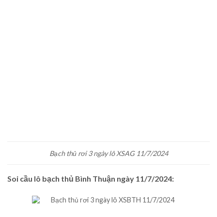
Bạch thủ rơi 3 ngày lô XSAG 11/7/2024
Soi cầu lô bạch thủ Bình Thuận ngày 11/7/2024: