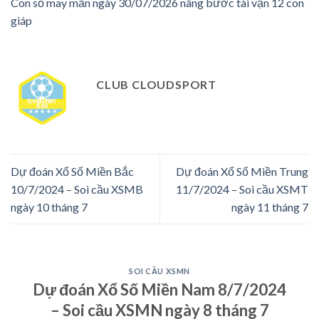
Con số may mắn ngày 30/07/2026 nâng bước tài vận 12 con
giáp
CLUB CLOUDSPORT
Dự đoán Xổ Số Miền Bắc
Dự đoán Xổ Số Miền Trung
10/7/2024 – Soi cầu XSMB
11/7/2024 – Soi cầu XSMT
ngày 10 tháng 7
ngày 11 tháng 7
SOI CẦU XSMN
Dự đoán Xổ Số Miền Nam 8/7/2024
– Soi cầu XSMN ngày 8 tháng 7