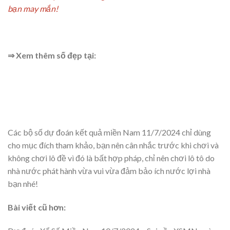
bạn may mắn!
⇒ Xem thêm số đẹp tại:
Các bộ số dự đoán kết quả miền Nam 11/7/2024 chỉ dùng
cho mục đích tham khảo, bạn nên cân nhắc trước khi chơi và
không chơi lô đề vì đó là bất hợp pháp, chỉ nên chơi lô tô do
nhà nước phát hành vừa vui vừa đảm bảo ích nước lợi nhà
bạn nhé!
Bài viết cũ hơn: