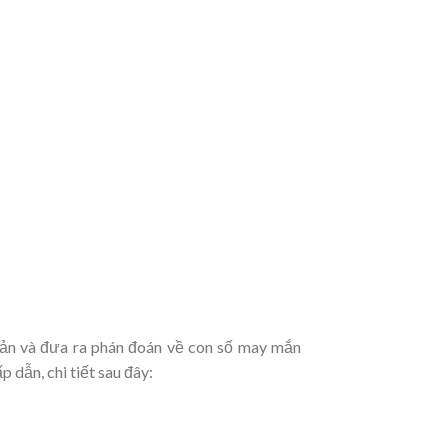
ản và đưa ra phán đoán về con số may mắn
dẫn, chi tiết sau đây: