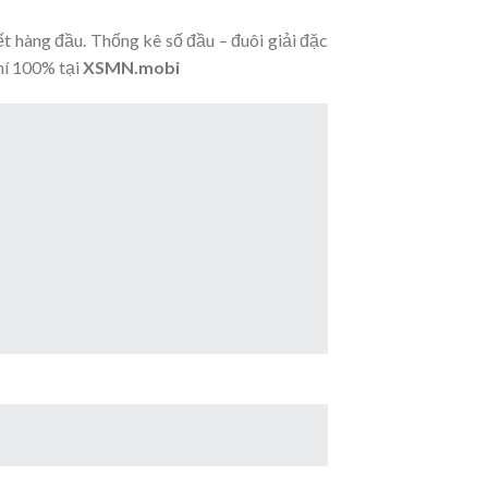
t hàng đầu. Thống kê số đầu – đuôi giải đặc
phí 100% tại
XSMN.mobi