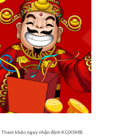
Tham khảo ngay nhận định KQXSMB