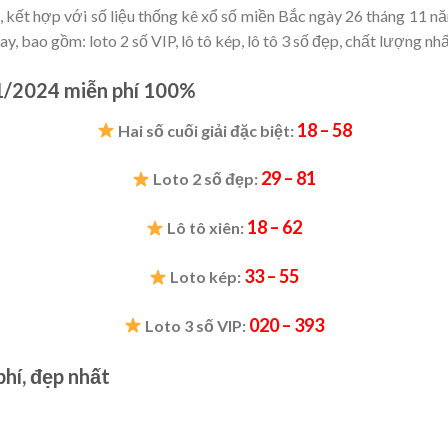
, kết hợp với số liệu thống kê xổ số miền Bắc ngày 26 tháng 11 
 bao gồm: loto 2 số VIP, lô tô kép, lô tô 3 số đẹp, chất lượng nhấ
/2024 miễn phí 100%
18 – 58
Hai số cuối giải đặc biệt:
29 – 81
Loto 2 số đẹp:
18 – 62
Lô tô xiên:
33 – 55
Loto kép:
020 – 393
Loto 3 số VIP:
phí, đẹp nhất