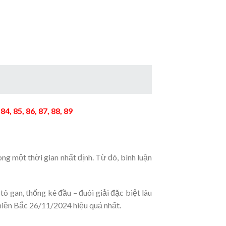
 84, 85, 86, 87, 88, 89
ng một thời gian nhất định. Từ đó, bình luận
ô gan, thống kê đầu – đuôi giải đặc biệt lâu
 miền Bắc 26/11/2024 hiệu quả nhất.