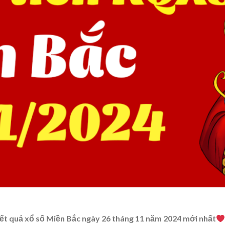
ết quả xổ số Miền Bắc ngày 26 tháng 11 năm 2024 mới nhất