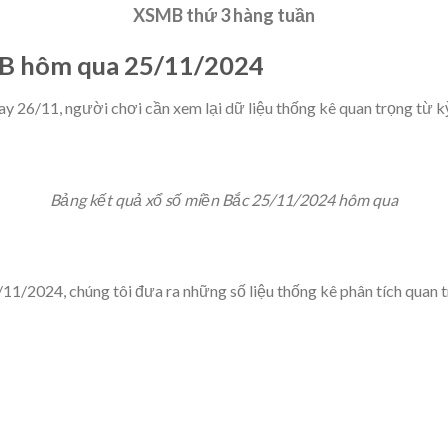
XSMB thứ 3 hàng tuần
B hôm qua 25/11/2024
y 26/11, người chơi cần xem lại dữ liệu thống kê quan trọng từ k
Bảng kết quả xổ số miền Bắc 25/11/2024 hôm qua
/2024, chúng tôi đưa ra những số liệu thống kê phân tích quan t