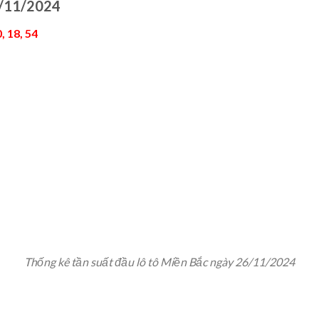
6/11/2024
0, 18, 54
Thống kê tần suất đầu lô tô Miền Bắc ngày 26/11/2024