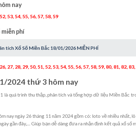
 hôm nay
 52, 53, 54, 55, 56, 57, 58, 59
ố miễn phí
n tích Xổ Số Miền Bắc 18/01/2026 MIỄN PHÍ
 26, 27, 28, 29, 50, 51, 52, 53, 54, 55, 56, 57, 58, 59, 80, 81, 82, 83,
1/2024 thứ 3 hôm nay
là quá trình thu thập, phân tích và tổng hợp dữ liệu Miền Bắc tro
ôm nay ngày 26 tháng 11 năm 2024 gồm có: loto về nhiều nhất, lô t
0 ngày gần đây,… Giúp bạn dễ dàng đưa ra nhận định kết quả xổ số