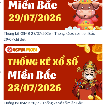
Thống kê XSMB 29/07/2026 – Thống kê xổ số miền Bắc
29/07 chi tiết
Thống kê XSMB 28/7 – Thống kê xổ số miền Bắc