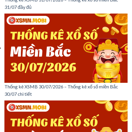
31/07 đầy đủ
Thống kê XSMB 30/07/2026 – Thống kê xổ số miền Bắc
30/07 chi tiết