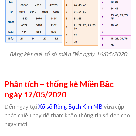
Bảng kết quả xổ số miền Bắc ngày 16/05/2020
Phân tích – thống kê Miền Bắc
ngày 17/05/2020
Đến ngay tại
Xổ số Rồng Bạch Kim MB
vừa cập
nhật chiều nay để tham khảo thông tin số đẹp cho
ngày mới.