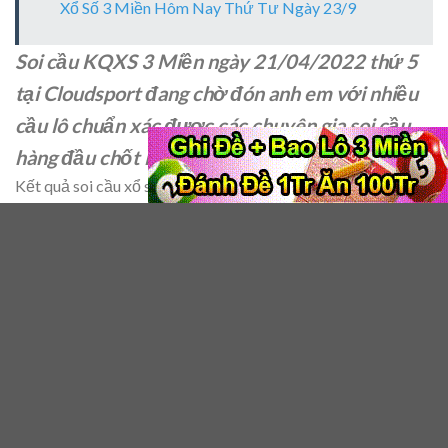
Xổ Số 3 Miền Hôm Nay Thứ Tư Ngày 23/9
Soi cầu KQXS 3 Miền ngày 21/04/2022 thứ 5
tại Cloudsport đang chờ đón anh em với nhiều
cầu lô chuẩn xác được các chuyên gia soi cầu
hàng đầu chốt lại:
Kết quả soi cầu xổ số tại Onebox63 đã giúp nhiều anh em vào
bờ thành công, ngoài những cầu số chuẩn xác thì anh em còn
có thể học hỏi nhiều phương pháp soi cầu hàng đầu. Hơn thế
nữa anh em còn nhận được nhiều ưu đãi, khuyến mãi từ nhà
cái thì còn gì nửa mà bỏ qua cơ hội vàng để đăng ký tham gia
Onebox63 ngay hôm nay.
BẤM NGAY ĐỂ ĐĂNG KÝ TÀI KHOẢN cloudsport
MIỄN PHÍ
Xem thêm soi cầu xổ số miền Bắc ngày 21/04/2022
Soi Cầu XSMB 21/04/2022