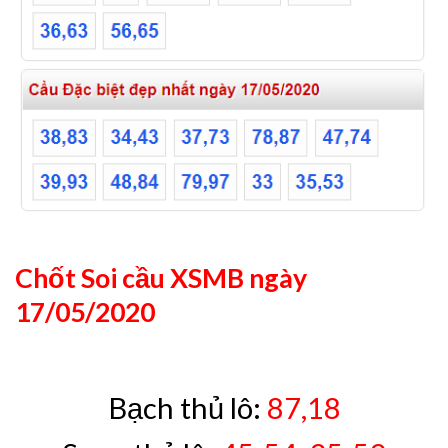
Chốt Soi cầu XSMB ngày
17/05/2020
Bạch thủ lô:
87,18