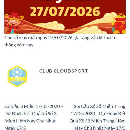
Con số may mắn ngày 27/07/2026 gia tăng vận khí hanh
thông hôm nay
CLUB CLOUDSPORT
Soi Cầu 3 Miền 17/05/2020 –
Soi Cầu Xổ Số Miền Trung
Dự Đoán Kết Quả Xổ Số 3
17/05/2020 – Dự Đoán Kết
Miền Hôm Nay Chủ Nhật
Quả Xổ Số Miền Trung Hôm
Ngày 17/5
Nay Chủ Nhật Ngày 17/5