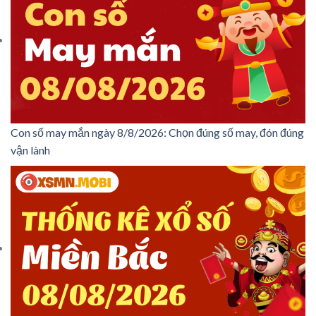
Con số may mắn ngày 8/8/2026: Chọn đúng số may, đón đúng
vận lành