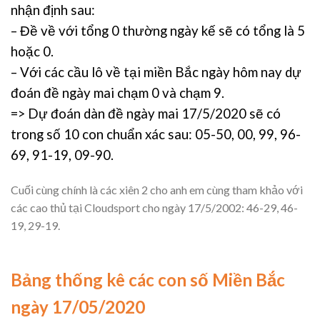
nhận định sau:
– Đề về với tổng 0 thường ngày kế sẽ có tổng là 5
hoặc 0.
– Với các cầu lô về tại miền Bắc ngày hôm nay dự
đoán đề ngày mai chạm 0 và chạm 9.
=> Dự đoán dàn đề ngày mai 17/5/2020 sẽ có
trong số 10 con chuẩn xác sau: 05-50, 00, 99, 96-
69, 91-19, 09-90.
Cuối cùng chính là các xiên 2 cho anh em cùng tham khảo với
các cao thủ tại Cloudsport cho ngày 17/5/2002: 46-29, 46-
19, 29-19.
Bảng thống kê các con số Miền Bắc
ngày 17/05/2020