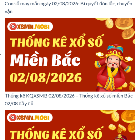
Con số may mắn ngày 02/08/2026: Bí quyết đón lộc, chuyển
vận
Thống kê KQXSMB 02/08/2026 – Thống kê xổ số miền Bắc
02/08 đầy đủ