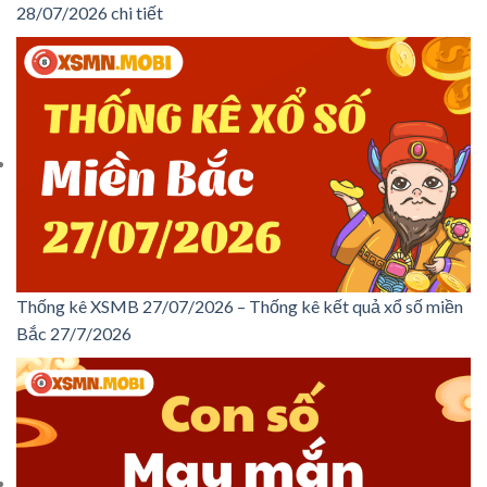
28/07/2026 chi tiết
Thống kê XSMB 27/07/2026 – Thống kê kết quả xổ số miền
Bắc 27/7/2026