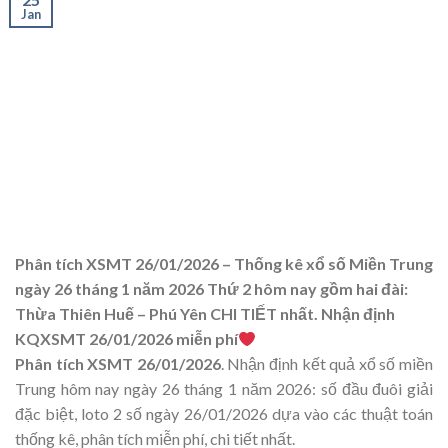
Jan
Phân tích XSMT 26/01/2026 – Thống kê xổ số Miền Trung
ngày 26 tháng 1 năm 2026 Thứ 2 hôm nay gồm hai đài:
Thừa Thiên Huế – Phú Yên CHI TIẾT nhất. Nhận định
KQXSMT 26/01/2026 miễn phí
Phân tích XSMT 26/01/2026
. Nhận định kết quả xổ số miền
Trung hôm nay ngày 26 tháng 1 năm 2026: số đầu đuôi giải
đặc biệt, loto 2 số ngày 26/01/2026 dựa vào các thuật toán
thống kê, phân tích miễn phí, chi tiết nhất.