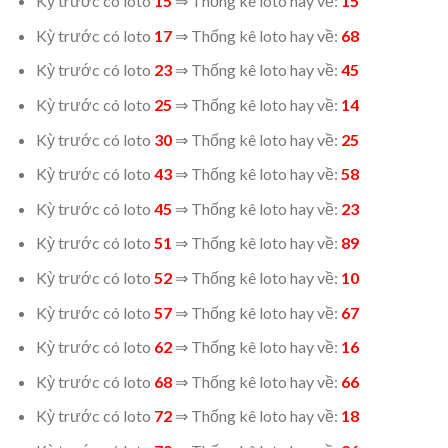
Kỳ trước có loto
15
⇒ Thống kê loto hay về:
15
Kỳ trước có loto
17
⇒ Thống kê loto hay về:
68
Kỳ trước có loto
23
⇒ Thống kê loto hay về:
45
Kỳ trước có loto
25
⇒ Thống kê loto hay về:
14
Kỳ trước có loto
30
⇒ Thống kê loto hay về:
25
Kỳ trước có loto
43
⇒ Thống kê loto hay về:
58
Kỳ trước có loto
45
⇒ Thống kê loto hay về:
23
Kỳ trước có loto
51
⇒ Thống kê loto hay về:
89
Kỳ trước có loto
52
⇒ Thống kê loto hay về:
10
Kỳ trước có loto
57
⇒ Thống kê loto hay về:
67
Kỳ trước có loto
62
⇒ Thống kê loto hay về:
16
Kỳ trước có loto
68
⇒ Thống kê loto hay về:
66
Kỳ trước có loto
72
⇒ Thống kê loto hay về:
18