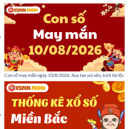
Con số may mắn ngày 10/8/2026: Xua tan xui xẻo, kích tài lộc