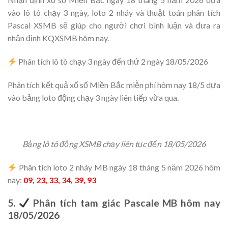
vào lô tô chạy 3 ngày, loto 2 nháy và thuật toán phân tích
Pascal XSMB sẽ giúp cho người chơi bình luận và đưa ra
nhận định KQXSMB hôm nay.
Phân tích lô tô chạy 3 ngày đến thứ 2 ngày 18/05/2026
Phân tích kết quả xổ số Miền Bắc miễn phí hôm nay 18/5 dựa
vào bảng loto động chạy 3 ngày liên tiếp vừa qua.
Bảng lô tô động XSMB chạy liên tục đến 18/05/2026
Phân tích loto 2 nháy MB ngày 18 tháng 5 năm 2026 hôm
nay:
09, 23, 33, 34, 39, 93
5.
Phân tích tam giác Pascale MB hôm nay
18/05/2026