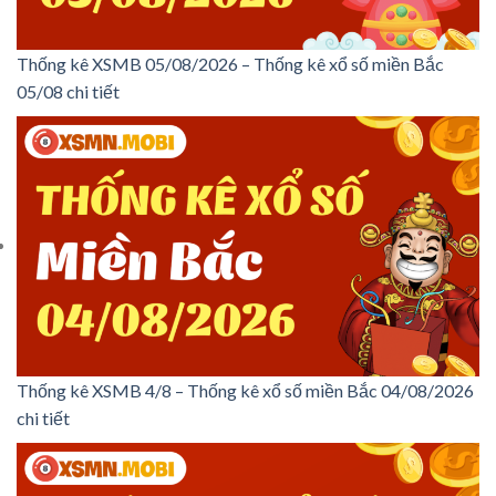
Thống kê XSMB 05/08/2026 – Thống kê xổ số miền Bắc
05/08 chi tiết
Thống kê XSMB 4/8 – Thống kê xổ số miền Bắc 04/08/2026
chi tiết