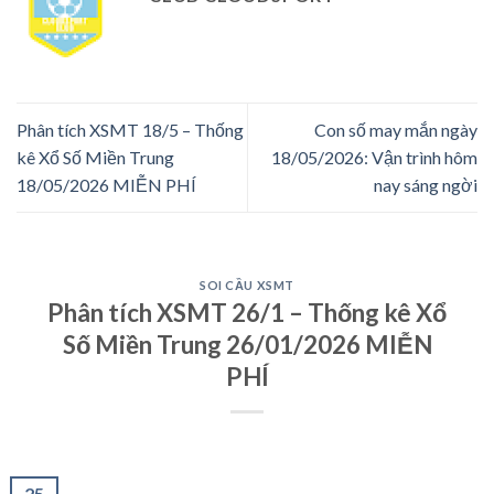
Phân tích XSMT 18/5 – Thống
Con số may mắn ngày
kê Xổ Số Miền Trung
18/05/2026: Vận trình hôm
18/05/2026 MIỄN PHÍ
nay sáng ngời
SOI CẦU XSMT
Phân tích XSMT 26/1 – Thống kê Xổ
Số Miền Trung 26/01/2026 MIỄN
PHÍ
25