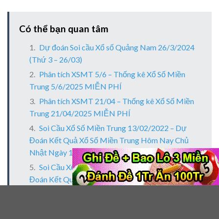
Có thể bạn quan tâm
Dự đoán Soi cầu Xổ số Quảng Nam 26/3/2024
(Thứ 3 – 26/03)
Phân tích XSMT 5/6 – Thống kê Xổ Số Miền
Trung 5/6/2025 MIỄN PHÍ
Phân tích XSMT 21/04 – Thống kê Xổ Số Miền
Trung 21/04/2025 MIỄN PHÍ
Soi Cầu Xổ Số Miền Trung 13/02/2022 – Dự
Đoán Kết Quả Xổ Số Miền Trung Hôm Nay Chủ
Nhật Ngày 13/02
Soi Cầu Xổ Số Miền Trung 10/05/2021 – Dự
Đoán Kết Quả Xổ Số Miền Trung Hôm Nay Thứ
Hai Ngày 10/05
Cập nhật kết quả mới nhất tại: