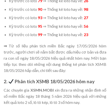
Kỳ trước có loto
79
⇒ Thống kê loto hay về:
26
Kỳ trước có loto
90
⇒ Thống kê loto hay về:
98
Kỳ trước có loto
93
⇒ Thống kê loto hay về:
27
Kỳ trước có loto
95
⇒ Thống kê loto hay về:
56
Kỳ trước có loto
99
⇒ Thống kê loto hay về:
23
⇒
Từ số liệu phân tích miền Bắc ngày 17/05/2026 hôm
trước, người chơi sẽ nắm bắt được dấu hiệu cơ bản và đưa
ra con số ngày 18/05/2026 hiệu quả nhất hôm nay. Mời bạn
tiếp tục theo dõi những nội dung thống kê phân tích XSMB
18/05/2026 hấp dẫn, chi tiết sau đây:
2.
Phân tích XSMB 18/05/2026 hôm nay
Các chuyên gia
XSMN.MOBI
xin đưa ra những nhận định xổ
số miền Bắc ngày 18 tháng 5 năm 2026 hiệu quả với những
kết quả loto 2 số, lô tô kép, lô tô 3 số hôm nay.