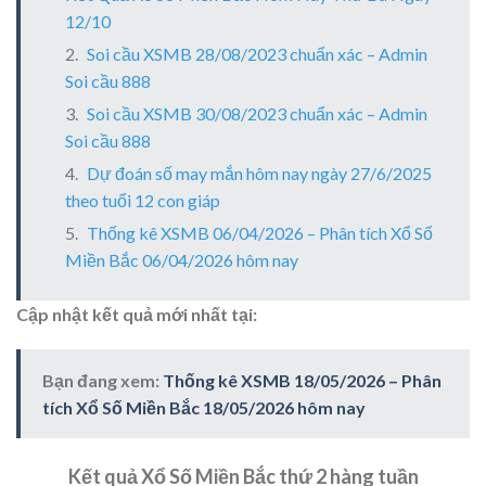
12/10
Soi cầu XSMB 28/08/2023 chuẩn xác – Admin
Soi cầu 888
Soi cầu XSMB 30/08/2023 chuẩn xác – Admin
Soi cầu 888
Dự đoán số may mắn hôm nay ngày 27/6/2025
theo tuổi 12 con giáp
Thống kê XSMB 06/04/2026 – Phân tích Xổ Số
Miền Bắc 06/04/2026 hôm nay
Cập nhật kết quả mới nhất tại:
Bạn đang xem:
Thống kê XSMB 18/05/2026 – Phân
tích Xổ Số Miền Bắc 18/05/2026 hôm nay
Kết quả Xổ Số Miền Bắc thứ 2 hàng tuần