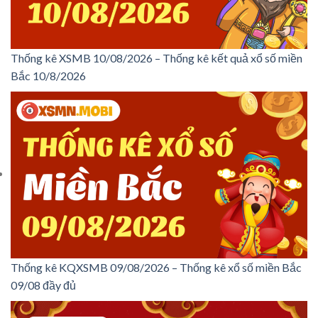
Thống kê XSMB 10/08/2026 – Thống kê kết quả xổ số miền
Bắc 10/8/2026
Thống kê KQXSMB 09/08/2026 – Thống kê xổ số miền Bắc
09/08 đầy đủ