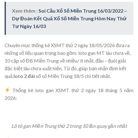
Xem thêm :
Soi Cầu Xổ Số Miền Trung 16/03/2022 –
Dự Đoán Kết Quả Xổ Số Miền Trung Hôm Nay Thứ
Tư Ngày 16/03
Chuyên mục thống kê XSMT thứ 2 ngày 18/05/2026 đưa ra
những số liệu quan trọng bao gồm: loto gan MT lâu chưa về,
10 cặp số ĐB Miền Trung về nhiều/ ít nhất, đầu – đuôi giải
đặc biệt lâu chưa xuất hiện. Từ đó, giúp bạn nhận định kết
quả
loto 2 đài
xổ số Miền Trung 18/5 chi tiết nhất.
Thống kê loto gan XSMT thứ 2 ngày 18 tháng 5 năm
2026:
Lô tô gan Miền Trung thứ 2 trong 10 lần quay gần nhất