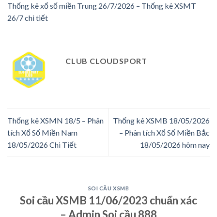
Thống kê xổ số miền Trung 26/7/2026 – Thống kê XSMT
26/7 chi tiết
CLUB CLOUDSPORT
Thống kê XSMN 18/5 – Phân
Thống kê XSMB 18/05/2026
tích Xổ Số Miền Nam
– Phân tích Xổ Số Miền Bắc
18/05/2026 Chi Tiết
18/05/2026 hôm nay
SOI CẦU XSMB
Soi cầu XSMB 11/06/2023 chuẩn xác
– Admin Soi cầu 888