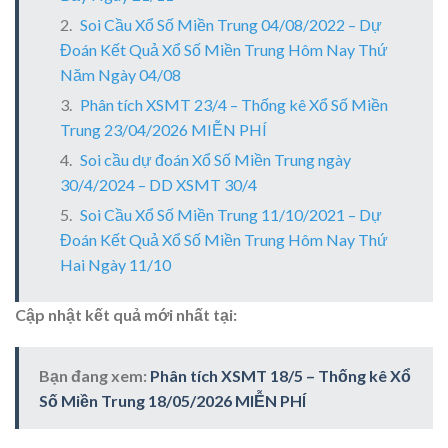
Soi Cầu Xổ Số Miền Trung 04/08/2022 – Dự
Đoán Kết Quả Xổ Số Miền Trung Hôm Nay Thứ
Năm Ngày 04/08
Phân tích XSMT 23/4 – Thống kê Xổ Số Miền
Trung 23/04/2026 MIỄN PHÍ
Soi cầu dự đoán Xổ Số Miền Trung ngày
30/4/2024 – DD XSMT 30/4
Soi Cầu Xổ Số Miền Trung 11/10/2021 – Dự
Đoán Kết Quả Xổ Số Miền Trung Hôm Nay Thứ
Hai Ngày 11/10
Cập nhật kết quả mới nhất tại:
Bạn đang xem:
Phân tích XSMT 18/5 – Thống kê Xổ
Số Miền Trung 18/05/2026 MIỄN PHÍ