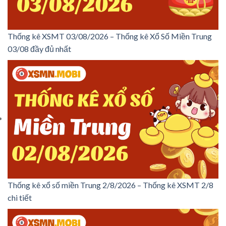
Thống kê XSMT 03/08/2026 – Thống kê Xổ Số Miền Trung
03/08 đầy đủ nhất
Thống kê xổ số miền Trung 2/8/2026 – Thống kê XSMT 2/8
chi tiết