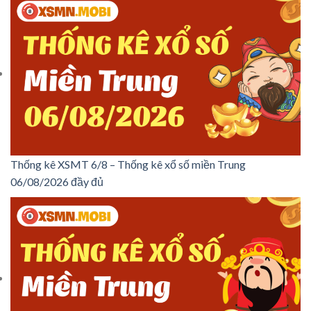
Thống kê XSMT 6/8 – Thống kê xổ số miền Trung
06/08/2026 đầy đủ