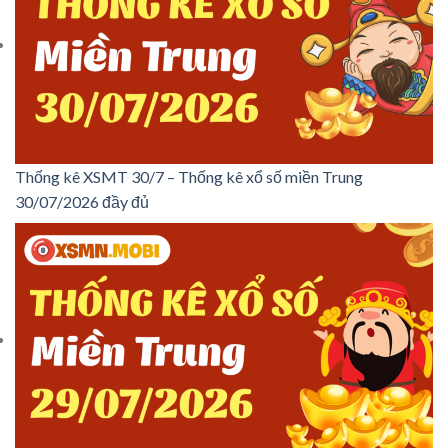
Thống kê XSMT 30/7 – Thống kê xổ số miền Trung
30/07/2026 đầy đủ