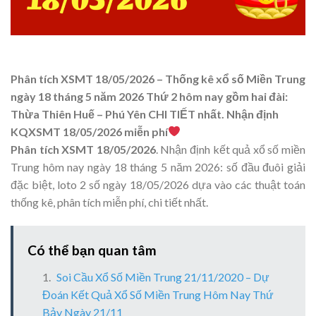
Phân tích XSMT 18/05/2026 – Thống kê xổ số Miền Trung
ngày 18 tháng 5 năm 2026 Thứ 2 hôm nay gồm hai đài:
Thừa Thiên Huế – Phú Yên CHI TIẾT nhất. Nhận định
KQXSMT 18/05/2026 miễn phí
Phân tích XSMT 18/05/2026
. Nhận định kết quả xổ số miền
Trung hôm nay ngày 18 tháng 5 năm 2026: số đầu đuôi giải
đặc biệt, loto 2 số ngày 18/05/2026 dựa vào các thuật toán
thống kê, phân tích miễn phí, chi tiết nhất.
Có thể bạn quan tâm
Soi Cầu Xổ Số Miền Trung 21/11/2020 – Dự
Đoán Kết Quả Xổ Số Miền Trung Hôm Nay Thứ
Bảy Ngày 21/11