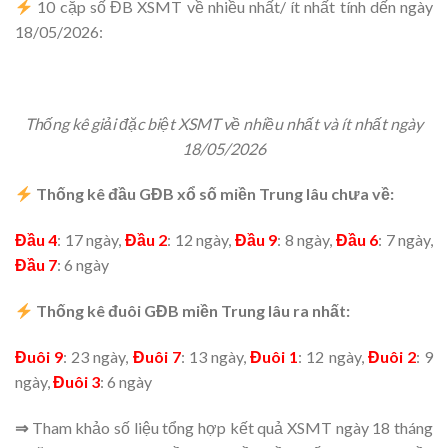
10 cặp số ĐB XSMT về nhiều nhất/ ít nhất tính dến ngày
18/05/2026:
Thống kê giải đặc biệt XSMT về nhiều nhất và ít nhất ngày
18/05/2026
Thống kê đầu GĐB xổ số miền Trung lâu chưa về:
Đầu 4
: 17 ngày,
Đầu 2
: 12 ngày,
Đầu 9
: 8 ngày,
Đầu 6
: 7 ngày,
Đầu 7
: 6 ngày
Thống kê đuôi GĐB miền Trung lâu ra nhất:
Đuôi 9
: 23 ngày,
Đuôi 7
: 13 ngày,
Đuôi 1
: 12 ngày,
Đuôi 2
: 9
ngày,
Đuôi 3
: 6 ngày
⇒
Tham khảo số liệu tổng hợp kết quả XSMT ngày 18 tháng