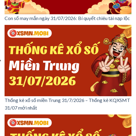
Con số may mắn ngày 31/07/2026: Bí quyết chiêu tài nạp lộc
Thống kê xổ số miền Trung 31/7/2026 – Thống kê KQXSMT
31/07 mới nhất