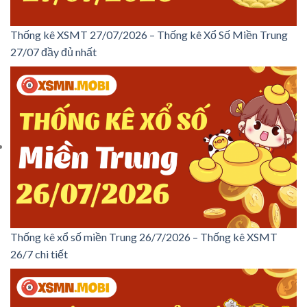
Thống kê XSMT 27/07/2026 – Thống kê Xổ Số Miền Trung
27/07 đầy đủ nhất
Thống kê xổ số miền Trung 26/7/2026 – Thống kê XSMT
26/7 chi tiết