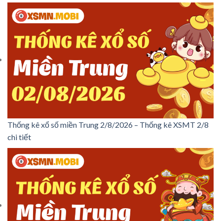
Thống kê xổ số miền Trung 2/8/2026 – Thống kê XSMT 2/8
chi tiết