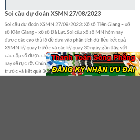
Soi cầu dự đoán XSMN 27/08/2023
Soi cầu dự đoán XSMN 27/08/2023: Xổ số Tiền Giang – xổ
số Kiên Giang – xổ số Đà Lạt. Soi cầu xổ số MN hôm nay
được các cao thủ lô đề dựa vào phân tích dữ liệu kết quả
XSMN kỳ quay trước và các kỳ quay 30 ngày gần đây, với
các cặp số được chọn đều có tần suất ra số đều hy vọng hôm
nay sẽ rực rỡ. Chúng ta cùng xem lại
kết quả XSMN
kỳ quay
trước và kết quả 30 kỳ gần đây nhất.
KẾT QUẢ SỔ XỐ MIỀN NAM
Chủ
Tiền Giang
Kiên Giang
Đà Lạt
nhật
Ngày
20/08/2023
20/08/2023
20/08/2023
G8
28
07
51
G7
789
350
282