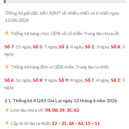
Thống kê giải đặc biệt XSMT về nhiều nhất và ít nhất ngày
12/06/2026
Thống kê hàng chục GĐB xổ số miền Trung lâu chưa về:
Số 7
: 15 ngày,
Số 5
: 7 ngày,
Số 3
: 4 ngày,
Số 2
: 3 ngày,
Số 8
: 3
ngày
Thống kê hàng đơn vị GĐB miền Trung lâu ra nhất:
Số 6
: 16 ngày,
Số 8
: 9 ngày,
Số 9
: 8 ngày,
Số 7
: 4 ngày,
Số 2
: 3
ngày
2.1. Thống kê KQXS Gia Lai ngày 12 tháng 6 năm 2026
Loto lâu chưa về:
94, 08, 39, 35, 62
Cặp lô tô lâu ra nhất:
12 – 21, 26 – 62, 15 – 51