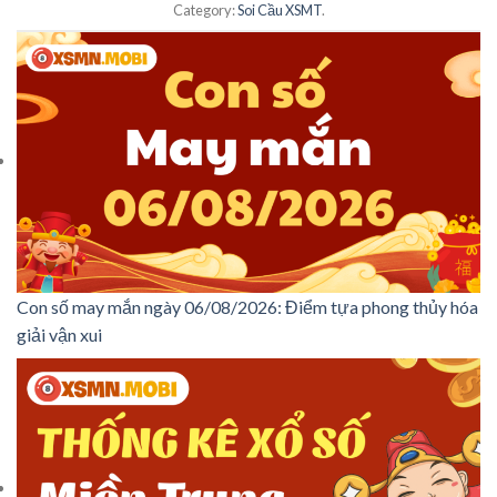
Category:
Soi Cầu XSMT
.
Con số may mắn ngày 06/08/2026: Điểm tựa phong thủy hóa
giải vận xui