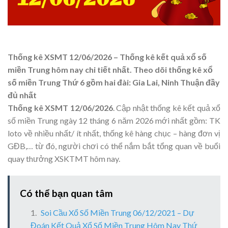
Thống kê XSMT 12/06/2026 – Thống kê kết quả xổ số
miền Trung hôm nay chi tiết nhất. Theo dõi thống kê xổ
số miền Trung Thứ 6 gồm hai đài: Gia Lai, Ninh Thuận đầy
đủ nhất
Thống kê XSMT 12/06/2026
. Cập nhật thống kê kết quả xổ
số miền Trung ngày 12 tháng 6 năm 2026 mới nhất gồm: TK
loto về nhiều nhất/ ít nhất, thống kê hàng chục – hàng đơn vị
GĐB,… từ đó, người chơi có thể nắm bắt tổng quan về buổi
quay thưởng XSKTMT hôm nay.
Có thể bạn quan tâm
Soi Cầu Xổ Số Miền Trung 06/12/2021 – Dự
Đoán Kết Quả Xổ Số Miền Trung Hôm Nay Thứ