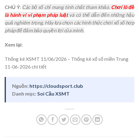
CHÚ Ý:
Các bộ số chỉ mang tính chất tham khảo.
Chơi lô đề
là hành vi vi phạm pháp luật
và có thể dẫn đến những hậu
quả nghiêm trọng. Hãy lựa chọn các hình thức chơi xổ số hợp
pháp để đảm bảo quyền lợi của mình.
Xem lại:
Thống kê XSMT 11/06/2026 – Thống kê xổ số miền Trung
11-06-2026 chi tiết
Nguồn:
https://cloudsport.club
Danh mục:
Soi Cầu XSMT