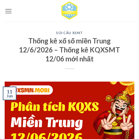
Skip
to
content
SOI CẦU XSMT
Thống kê xổ số miền Trung
12/6/2026 – Thống kê KQXSMT
12/06 mới nhất
11
Jun