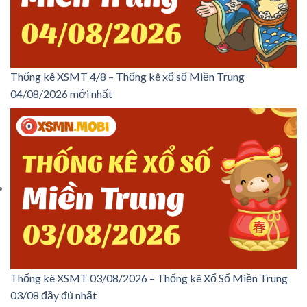
Thống kê XSMT 4/8 – Thống kê xổ số Miền Trung
04/08/2026 mới nhất
Thống kê XSMT 03/08/2026 – Thống kê Xổ Số Miền Trung
03/08 đầy đủ nhất