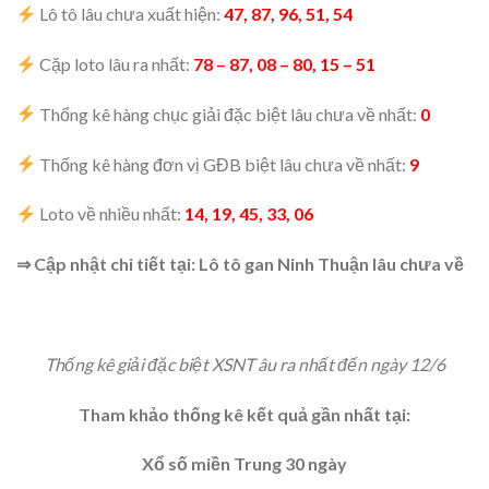
Lô tô lâu chưa xuất hiện:
47, 87, 96, 51, 54
Cặp loto lâu ra nhất:
78 – 87, 08 – 80, 15 – 51
Thống kê hàng chục giải đặc biệt lâu chưa về nhất:
0
Thống kê hàng đơn vị GĐB biệt lâu chưa về nhất:
9
Loto về nhiều nhất:
14, 19, 45, 33, 06
⇒ Cập nhật chi tiết tại:
Lô tô gan Ninh Thuận lâu chưa về
Thống kê giải đặc biệt XSNT âu ra nhất đến ngày 12/6
Tham khảo thống kê kết quả gần nhất tại:
Xổ số miền Trung 30 ngày