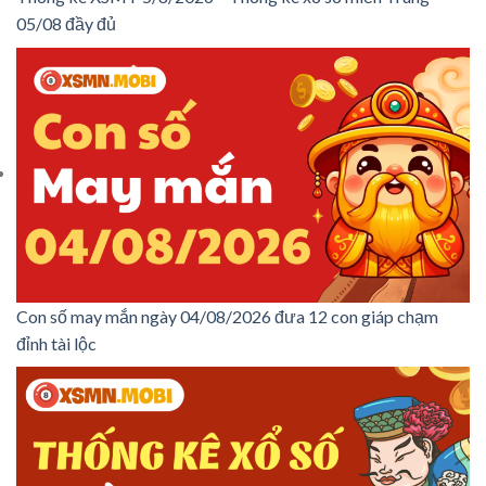
05/08 đầy đủ
Con số may mắn ngày 04/08/2026 đưa 12 con giáp chạm
đỉnh tài lộc