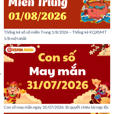
Thống kê xổ số miền Trung 1/8/2026 – Thống kê KQXSMT
1/8 mới nhất
Con số may mắn ngày 31/07/2026: Bí quyết chiêu tài nạp lộc