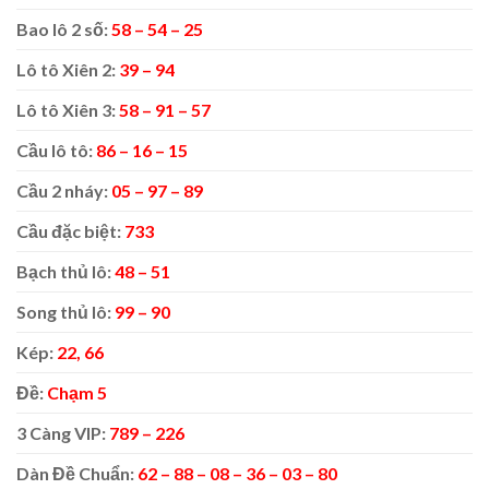
Bao lô 2 số:
58 – 54 – 25
Lô tô Xiên 2:
39 – 94
Lô tô Xiên 3:
58 – 91 – 57
Cầu lô tô:
86 – 16 – 15
Cầu 2 nháy:
05 – 97 – 89
Cầu đặc biệt:
733
Bạch thủ lô:
48 – 51
Song thủ lô:
99 – 90
Kép:
22, 66
Đề:
Chạm 5
3 Càng VIP:
789 – 226
Dàn Đề Chuẩn:
62 – 88 – 08 – 36 – 03 – 80