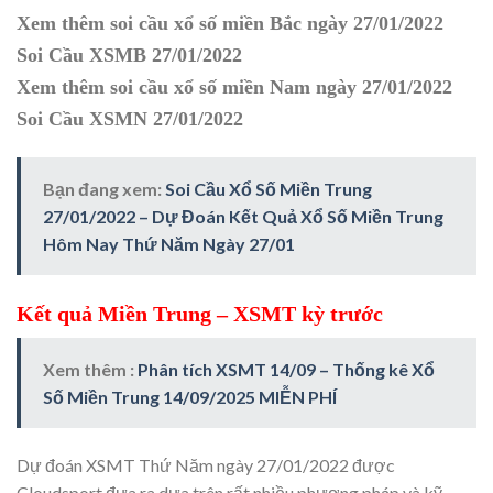
Xem thêm soi cầu xổ số miền Bắc ngày 27/01/2022
Soi Cầu XSMB 27/01/2022
Xem thêm soi cầu xổ số miền Nam ngày 27/01/2022
Soi Cầu XSMN 27/01/2022
Bạn đang xem:
Soi Cầu Xổ Số Miền Trung
27/01/2022 – Dự Đoán Kết Quả Xổ Số Miền Trung
Hôm Nay Thứ Năm Ngày 27/01
Kết quả Miền Trung – XSMT kỳ trước
Xem thêm :
Phân tích XSMT 14/09 – Thống kê Xổ
Số Miền Trung 14/09/2025 MIỄN PHÍ
Dự đoán XSMT Thứ Năm ngày 27/01/2022 được
Cloudsport đưa ra dựa trên rất nhiều phương pháp và kỹ