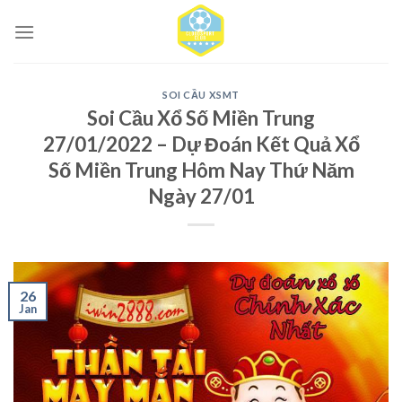
Skip
to
content
SOI CẦU XSMT
Soi Cầu Xổ Số Miền Trung
27/01/2022 – Dự Đoán Kết Quả Xổ
Số Miền Trung Hôm Nay Thứ Năm
Ngày 27/01
26
Jan