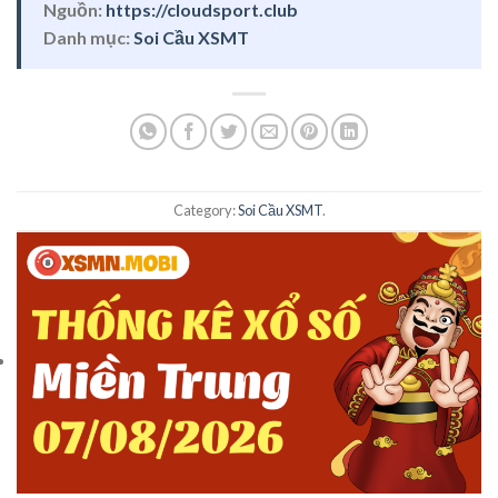
Nguồn:
https://cloudsport.club
Danh mục:
Soi Cầu XSMT
Category:
Soi Cầu XSMT
.