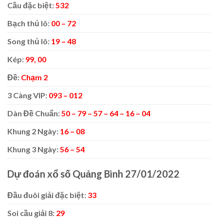
Cầu đặc biệt:
532
Bạch thủ lô:
00 – 72
Song thủ lô:
19 – 48
Kép:
99, 00
Đề:
Chạm 2
3 Càng VIP:
093 – 012
Dàn Đề Chuẩn:
50 – 79 – 57 – 64 – 16 – 04
Khung 2 Ngày:
16 – 08
Khung 3 Ngày:
56 – 54
Dự đoán xổ số Quảng Bình 27/01/2022
Đầu đuôi giải đặc biệt:
33
Soi cầu giải 8:
29