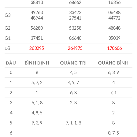
38813
68662
16356
49263
33423
06488
G3
48944
27541
44772
G2
56280
53258
48848
G1
37451
86640
35039
ĐB
263295
264975
170606
ĐẦU
BÌNH ĐỊNH
QUẢNG TRỊ
QUẢNG BÌNH
0
8
4, 5
6, 3, 9
1
5, 7, 2
4, 9, 7
4
2
1
6, 8
7, 1
3
6, 1, 8
2, 8
8
4
4, 9, 5
2
5
9, 3, 9
7, 1, 1, 8
8
6
0, 7, 5