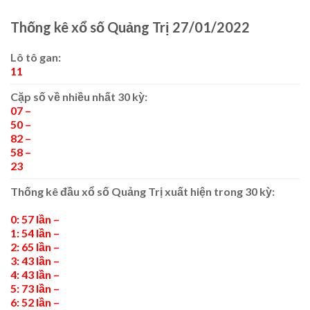
Thống kê xổ số Quảng Trị 27/01/2022
Lô tô gan:
11
Cặp số về nhiều nhất 30 kỳ:
07 –
50 –
82 –
58 –
23
Thống kê đầu xổ số Quảng Trị xuất hiện trong 30 kỳ:
0: 57 lần –
1: 54 lần –
2: 65 lần –
3: 43 lần –
4: 43 lần –
5: 73 lần –
6: 52 lần –