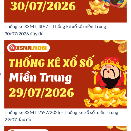
Thống kê XSMT 30/7 – Thống kê xổ số miền Trung
30/07/2026 đầy đủ
Thống kê XSMT 29/7/2026 – Thống kê xổ số miền Trung
29/07 đầy đủ