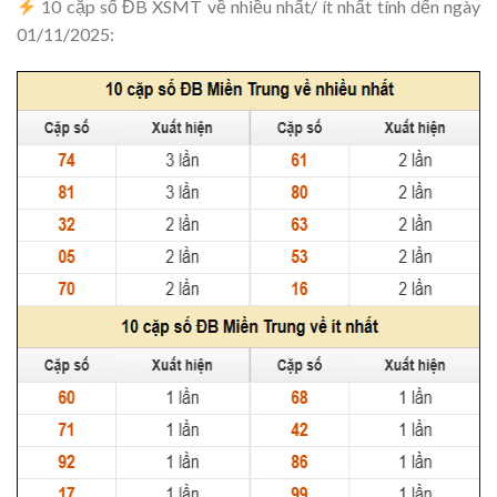
10 cặp số ĐB XSMT về nhiều nhất/ ít nhất tính dến ngày
01/11/2025: