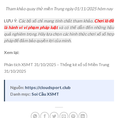
Tham khảo quay thử miền Trung ngày 01/11/2025 hôm nay
LƯU Ý:
Các bộ số chỉ mang tính chất tham khảo.
Chơi lô đề
là hành vi vi phạm pháp luật
và có thể dẫn đến những hậu
quả nghiêm trọng. Hãy lựa chọn các hình thức chơi xổ số hợp
pháp để đảm bảo quyền lợi của mình.
Xem lại:
Phân tích XSMT 31/10/2025 – Thống kê xổ số Miền Trung
31/10/2025
Nguồn:
https://cloudsport.club
Danh mục:
Soi Cầu XSMT