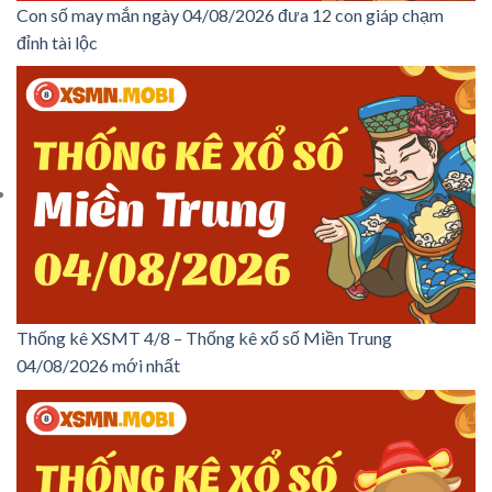
Con số may mắn ngày 04/08/2026 đưa 12 con giáp chạm
đỉnh tài lộc
Thống kê XSMT 4/8 – Thống kê xổ số Miền Trung
04/08/2026 mới nhất