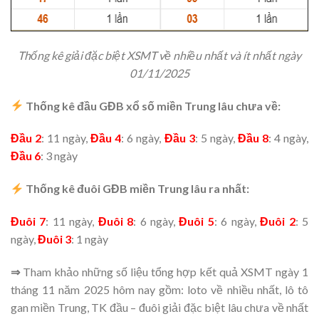
Thống kê giải đặc biệt XSMT về nhiều nhất và ít nhất ngày
01/11/2025
Thống kê đầu GĐB xổ số miền Trung lâu chưa về:
Đầu 2
: 11 ngày,
Đầu 4
: 6 ngày,
Đầu 3
: 5 ngày,
Đầu 8
: 4 ngày,
Đầu 6
: 3 ngày
Thống kê đuôi GĐB miền Trung lâu ra nhất:
Đuôi 7
: 11 ngày,
Đuôi 8
: 6 ngày,
Đuôi 5
: 6 ngày,
Đuôi 2
: 5
ngày,
Đuôi 3
: 1 ngày
⇒
Tham khảo những số liệu tổng hợp kết quả XSMT ngày 1
tháng 11 năm 2025 hôm nay gồm: loto về nhiều nhất, lô tô
gan miền Trung, TK đầu – đuôi giải đặc biệt lâu chưa về nhất