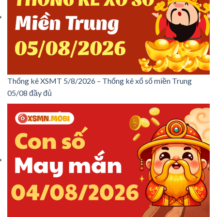
Thống kê XSMT 5/8/2026 – Thống kê xổ số miền Trung
05/08 đầy đủ