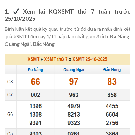
1.
Xem lại KQXSMT thứ 7 tuần trước
25/10/2025
Bình luận kết quả kỳ quay trước, từ đó đưa ra nhận định kết
quả XSMT hôm nay 1/11 hấp dẫn nhất gồm 3 tỉnh:
Đà Nẵng,
Quảng Ngãi, Đắc Nông
.