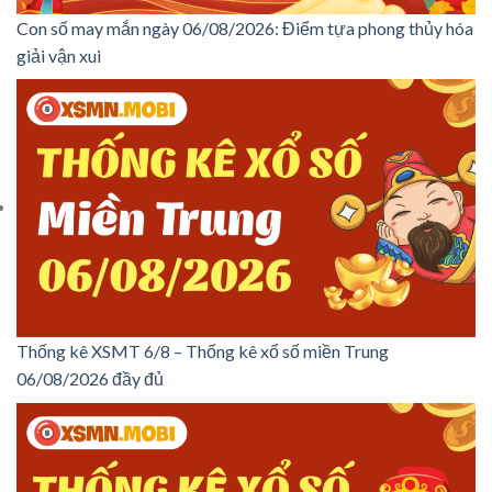
Con số may mắn ngày 06/08/2026: Điểm tựa phong thủy hóa
giải vận xui
Thống kê XSMT 6/8 – Thống kê xổ số miền Trung
06/08/2026 đầy đủ