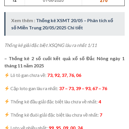
Xem thêm :
Thống kê XSMT 20/05 – Phân tích xổ
số Miền Trung 20/05/2025 Chi tiết
Thống kê giải đặc biệt XSQNG lâu ra nhất 1/11
– Thống kê 2 số cuối kết quả xổ số Đắc Nông ngày 1
tháng 11 năm 2025
Lô tô gan chưa về:
73, 92, 37, 76, 06
Cặp loto gan lâu ra nhất:
37 – 73, 39 – 93, 67 – 76
Thống kê đầu giải đặc biệt lâu chưa về nhất:
4
Thống kê đuôi giải đặc biệt lâu chưa về nhất:
7
Loto về nhiều nhất:
99, 95, 09, 00, 24