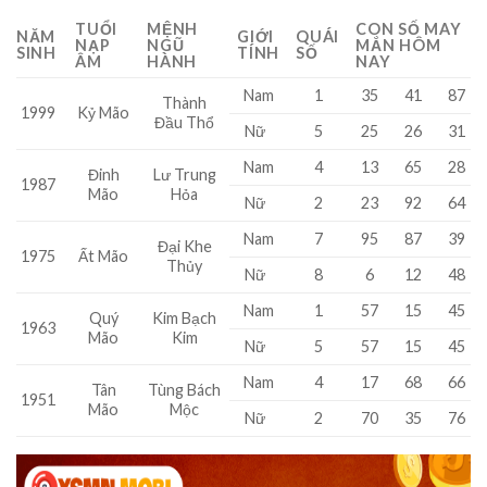
TUỔI
MỆNH
CON SỐ MAY
NĂM
GIỚI
QUÁI
NẠP
NGŨ
MẮN HÔM
SINH
TÍNH
SỐ
ÂM
HÀNH
NAY
Nam
1
35
41
87
Thành
1999
Kỷ Mão
Đầu Thổ
Nữ
5
25
26
31
Nam
4
13
65
28
Đinh
Lư Trung
1987
Mão
Hỏa
Nữ
2
23
92
64
Nam
7
95
87
39
Đại Khe
1975
Ất Mão
Thủy
Nữ
8
6
12
48
Nam
1
57
15
45
Quý
Kim Bạch
1963
Mão
Kim
Nữ
5
57
15
45
Nam
4
17
68
66
Tân
Tùng Bách
1951
Mão
Mộc
Nữ
2
70
35
76