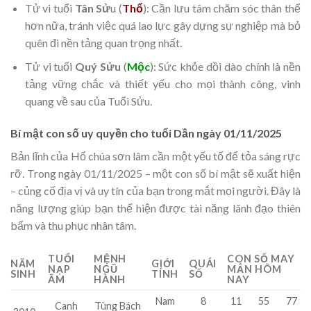
Tử vi tuổi
Tân Sử
u (
Thổ
): Cần lưu tâm chăm sóc thân thể
hơn nữa, tránh việc quá lao lực gây dựng sự nghiệp mà bỏ
quên đi nền tảng quan trọng nhất.
Tử vi tuổi
Quý Sửu
(
Mộc
): Sức khỏe dồi dào chính là nền
tảng vững chắc và thiết yếu cho mọi thành công, vinh
quang về sau của Tuổi Sửu.
Bí mật con số uy quyền cho tuổi Dần ngày 01/11/2025
Bản lĩnh của Hổ chúa sơn lâm cần một yếu tố để tỏa sáng rực
rỡ. Trong ngày 01/11/2025 – một con số bí mật sẽ xuất hiện
– củng cố địa vị và uy tín của bạn trong mắt mọi người. Đây là
năng lượng giúp bạn thể hiện được tài năng lãnh đạo thiên
bẩm và thu phục nhân tâm.
TUỔI
MỆNH
CON SỐ MAY
NĂM
GIỚI
QUÁI
NẠP
NGŨ
MẮN HÔM
SINH
TÍNH
SỐ
ÂM
HÀNH
NAY
Nam
8
11
55
77
Canh
Tùng Bách