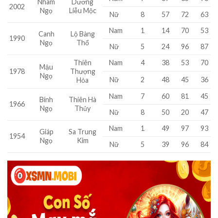
Nhâm
Dương
2002
Ngọ
Liễu Mộc
Nữ
8
57
72
63
Nam
1
14
70
53
Canh
Lộ Bàng
1990
Ngọ
Thổ
Nữ
5
24
96
87
Thiên
Nam
4
38
53
70
Mậu
1978
Thượng
Ngọ
Nữ
2
48
45
36
Hỏa
Nam
7
60
81
45
Bính
Thiên Hà
1966
Ngọ
Thủy
Nữ
8
50
20
47
Nam
1
49
97
93
Giáp
Sa Trung
1954
Ngọ
Kim
Nữ
5
39
96
84