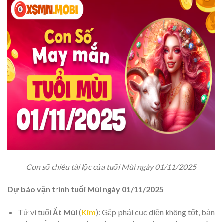
Con số chiêu tài lộc của tuổi Mùi ngày 01/11/2025
Dự báo vận trình tuổi Mùi ngày 01/11/2025
Tử vi tuổi
Ất Mùi
(
Kim
): Gặp phải cục diện không tốt, bản