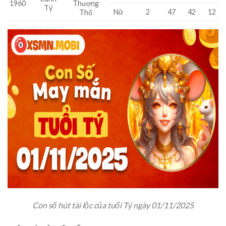
1960
Thượng
Tý
Nữ
2
47
42
12
Thổ
Con số hút tài lộc của tuổi Tý ngày 01/11/2025