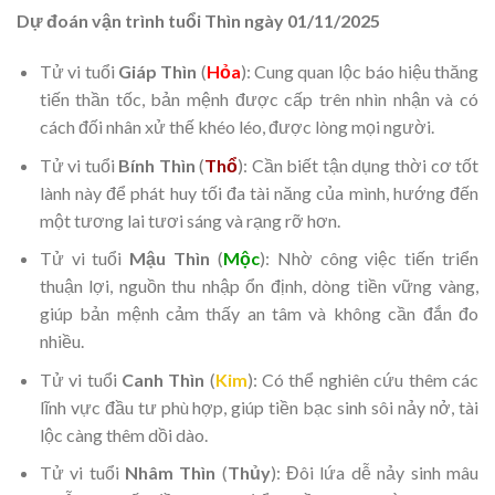
Dự đoán vận trình tuổi Thìn ngày 01/11/2025
Tử vi tuổi
Giáp Thìn
(
Hỏa
): Cung quan lộc báo hiệu thăng
tiến thần tốc, bản mệnh được cấp trên nhìn nhận và có
cách đối nhân xử thế khéo léo, được lòng mọi người.
Tử vi tuổi
Bính Thìn
(
Thổ
): Cần biết tận dụng thời cơ tốt
lành này để phát huy tối đa tài năng của mình, hướng đến
một tương lai tươi sáng và rạng rỡ hơn.
Tử vi tuổi
Mậu Thìn
(
Mộc
): Nhờ công việc tiến triển
thuận lợi, nguồn thu nhập ổn định, dòng tiền vững vàng,
giúp bản mệnh cảm thấy an tâm và không cần đắn đo
nhiều.
Tử vi tuổi
Canh Thìn
(
Kim
): Có thể nghiên cứu thêm các
lĩnh vực đầu tư phù hợp, giúp tiền bạc sinh sôi nảy nở, tài
lộc càng thêm dồi dào.
Tử vi tuổi
Nhâm Thìn
(
Thủy
): Đôi lứa dễ nảy sinh mâu