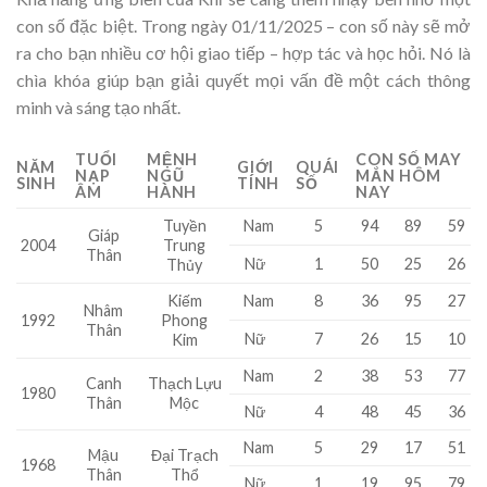
con số đặc biệt. Trong ngày 01/11/2025 – con số này sẽ mở
ra cho bạn nhiều cơ hội giao tiếp – hợp tác và học hỏi. Nó là
chìa khóa giúp bạn giải quyết mọi vấn đề một cách thông
minh và sáng tạo nhất.
TUỔI
MỆNH
CON SỐ MAY
NĂM
GIỚI
QUÁI
NẠP
NGŨ
MẮN HÔM
SINH
TÍNH
SỐ
ÂM
HÀNH
NAY
Tuyền
Nam
5
94
89
59
Giáp
Trung
2004
Thân
Nữ
1
50
25
26
Thủy
Kiếm
Nam
8
36
95
27
Nhâm
1992
Phong
Thân
Nữ
7
26
15
10
Kim
Nam
2
38
53
77
Canh
Thạch Lựu
1980
Thân
Mộc
Nữ
4
48
45
36
Nam
5
29
17
51
Mậu
Đại Trạch
1968
Thân
Thổ
Nữ
1
19
95
79