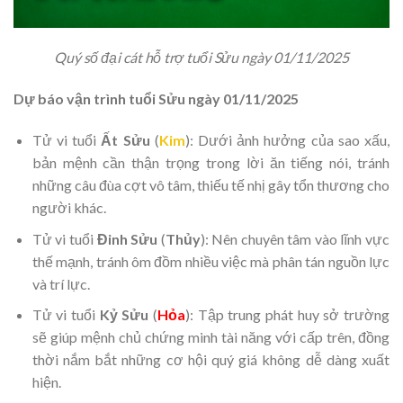
Quý số đại cát hỗ trợ tuổi Sửu ngày 01/11/2025
Dự báo vận trình tuổi Sửu ngày 01/11/2025
Tử vi tuổi
Ất Sửu
(
Kim
): Dưới ảnh hưởng của sao xấu,
bản mệnh cần thận trọng trong lời ăn tiếng nói, tránh
những câu đùa cợt vô tâm, thiếu tế nhị gây tổn thương cho
người khác.
Tử vi tuổi
Đinh Sửu
(
Thủy
): Nên chuyên tâm vào lĩnh vực
thế mạnh, tránh ôm đồm nhiều việc mà phân tán nguồn lực
và trí lực.
Tử vi tuổi
Kỷ Sửu
(
Hỏa
): Tập trung phát huy sở trường
sẽ giúp mệnh chủ chứng minh tài năng với cấp trên, đồng
thời nắm bắt những cơ hội quý giá không dễ dàng xuất
hiện.