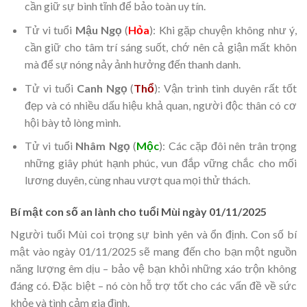
cần giữ sự bình tĩnh để bảo toàn uy tín.
Tử vi tuổi
Mậu Ngọ
(
Hỏa
): Khi gặp chuyện không như ý,
cần giữ cho tâm trí sáng suốt, chớ nên cả giận mất khôn
mà để sự nóng nảy ảnh hưởng đến thanh danh.
Tử vi tuổi
Canh Ngọ
(
Thổ
): Vận trình tình duyên rất tốt
đẹp và có nhiều dấu hiệu khả quan, người độc thân có cơ
hội bày tỏ lòng mình.
Tử vi tuổi
Nhâm Ngọ
(
Mộc
): Các cặp đôi nên trân trọng
những giây phút hạnh phúc, vun đắp vững chắc cho mối
lương duyên, cùng nhau vượt qua mọi thử thách.
Bí mật con số an lành cho tuổi Mùi ngày 01/11/2025
Người tuổi Mùi coi trọng sự bình yên và ổn định. Con số bí
mật vào ngày 01/11/2025 sẽ mang đến cho bạn một nguồn
năng lượng êm dịu – bảo vệ bạn khỏi những xáo trộn không
đáng có. Đặc biệt – nó còn hỗ trợ tốt cho các vấn đề về sức
khỏe và tình cảm gia đình.