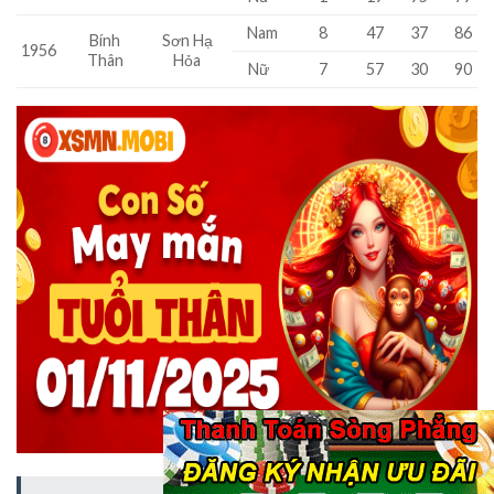
Nam
8
47
37
86
Bính
Sơn Hạ
1956
Thân
Hỏa
Nữ
7
57
30
90