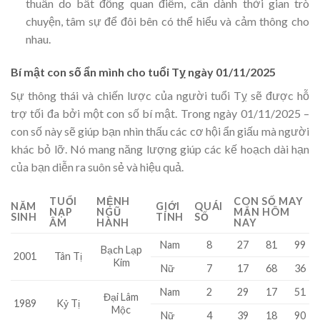
thuẫn do bất đồng quan điểm, cần dành thời gian trò
chuyện, tâm sự để đôi bên có thể hiểu và cảm thông cho
nhau.
Bí mật con số ẩn mình cho tuổi Tỵ ngày 01/11/2025
Sự thông thái và chiến lược của người tuổi Tỵ sẽ được hỗ
trợ tối đa bởi một con số bí mật. Trong ngày 01/11/2025 –
con số này sẽ giúp bạn nhìn thấu các cơ hội ẩn giấu mà người
khác bỏ lỡ. Nó mang năng lượng giúp các kế hoạch dài hạn
của bạn diễn ra suôn sẻ và hiệu quả.
TUỔI
MỆNH
CON SỐ MAY
NĂM
GIỚI
QUÁI
NẠP
NGŨ
MẮN HÔM
SINH
TÍNH
SỐ
ÂM
HÀNH
NAY
Nam
8
27
81
99
Bạch Lạp
Tân Tị
2001
Kim
Nữ
7
17
68
36
Nam
2
29
17
51
Đại Lâm
1989
Kỷ Tị
Mộc
Nữ
4
39
18
90