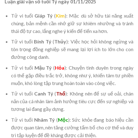
Luận giải vận số tuổi Tý ngày 01/11/2025
Tử vi tuổi
Giáp Tý
(
Kim
): Mặc dù sở hữu tài năng xuất
chúng, bản mệnh cần nhớ giữ sự khiêm nhường và tránh
thái độ tự cao, lắng nghe ý kiến để tiến xa hơn.
Tử vi tuổi
Bính Tý
(
Thủy
): Việc học hỏi không ngừng và
tôn trọng đồng nghiệp sẽ mang lại lợi ích to lớn cho con
đường công danh.
Tử vi tuổi
Mậu Tý
(
Hỏa
): Chuyện tình duyên trong ngày
có thể gặp điều trắc trở, không như ý, khiến tâm tư phiền
muộn, khó lòng tập trung hoàn toàn vào công việc.
Tử vi tuổi
Canh Tý
(
Thổ
): Không nên để sự uể oải, chán
nản của cá nhân làm ảnh hưởng tiêu cực đến sự nghiệp và
tương lai đang gầy dựng.
Tử vi tuổi
Nhâm Tý
(
Mộc
): Sức khỏe đang báo hiệu cần
được quan tâm, nên tăng cường tẩm bổ cho cơ thể và duy
trì tập luyện để đề kháng được cải thiện.