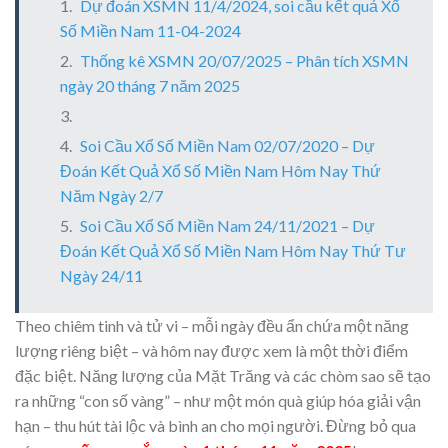
Dự đoán XSMN 11/4/2024, soi cầu kết quả Xổ
Số Miền Nam 11-04-2024
Thống kê XSMN 20/07/2025 – Phân tích XSMN
ngày 20 tháng 7 năm 2025
Soi Cầu Xổ Số Miền Nam 02/07/2020 – Dự
Đoán Kết Quả Xổ Số Miền Nam Hôm Nay Thứ
Năm Ngày 2/7
Soi Cầu Xổ Số Miền Nam 24/11/2021 – Dự
Đoán Kết Quả Xổ Số Miền Nam Hôm Nay Thứ Tư
Ngày 24/11
Theo chiêm tinh và tử vi – mỗi ngày đều ẩn chứa một năng
lượng riêng biệt – và hôm nay được xem là một thời điểm
đặc biệt. Năng lượng của Mặt Trăng và các chòm sao sẽ tạo
ra những “con số vàng” – như một món quà giúp hóa giải vận
hạn – thu hút tài lộc và bình an cho mọi người. Đừng bỏ qua