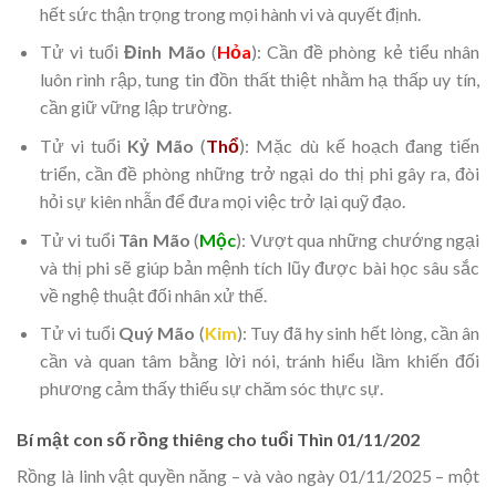
hết sức thận trọng trong mọi hành vi và quyết định.
Tử vi tuổi
Đinh Mão
(
Hỏa
): Cần đề phòng kẻ tiểu nhân
luôn rình rập, tung tin đồn thất thiệt nhằm hạ thấp uy tín,
cần giữ vững lập trường.
Tử vi tuổi
Kỷ Mão
(
Thổ
): Mặc dù kế hoạch đang tiến
triển, cần đề phòng những trở ngại do thị phi gây ra, đòi
hỏi sự kiên nhẫn để đưa mọi việc trở lại quỹ đạo.
Tử vi tuổi
Tân Mão
(
Mộc
): Vượt qua những chướng ngại
và thị phi sẽ giúp bản mệnh tích lũy được bài học sâu sắc
về nghệ thuật đối nhân xử thế.
Tử vi tuổi
Quý Mão
(
Kim
): Tuy đã hy sinh hết lòng, cần ân
cần và quan tâm bằng lời nói, tránh hiểu lầm khiến đối
phương cảm thấy thiếu sự chăm sóc thực sự.
Bí mật con số rồng thiêng cho tuổi Thìn 01/11/202
Rồng là linh vật quyền năng – và vào ngày 01/11/2025 – một