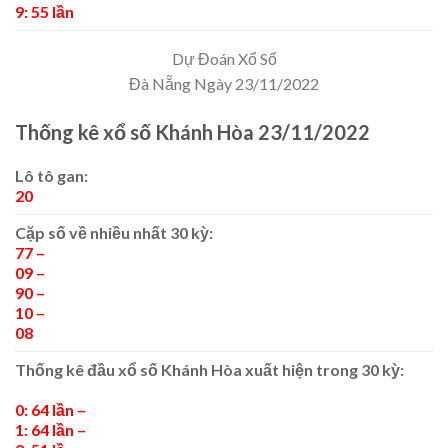
9: 55 lần
Dự Đoán Xổ Số
Đà Nẵng Ngày 23/11/2022
Thống kê xổ số Khánh Hòa 23/11/2022
Lô tô gan:
20
Cặp số về nhiều nhất 30 kỳ:
77 –
09 –
90 –
10 –
08
Thống kê đầu xổ số Khánh Hòa xuất hiện trong 30 kỳ:
0: 64 lần –
1: 64 lần –