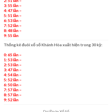
2: 51 lần –
3: 55 lần –
4: 47 lần –
5: 51 lần –
6: 53 lần –
7: 52 lần –
8: 48 lần –
9: 55 lần
Thống kê đuôi xổ số Khánh Hòa xuất hiện trong 30 kỳ:
0: 65 lần –
1: 53 lần –
2: 53 lần –
3: 47 lần –
4: 54 lần –
5: 52 lần –
6: 50 lần –
7: 57 lần –
8: 57 lần –
9: 52 lần
Dự Đoán Xổ Số