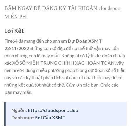
BẤM NGAY ĐỂ ĐĂNG KÝ TÀI KHOẢN cloudsport
MIỄN PHÍ
Lời Kết
Fire64 đã mang đến cho anh em
Dự Đoán XSMT
23/11/2022
những con số đẹp để có thể thử vận may của
mình những con lô may mắn. Không ai có tỷ lệ dự doán chuẩn
xác XỔ SỐ MIỀN TRUNG CHÍNH XÁC HOÀN TOÀN, vậy
nên fire64 dùng nhiều phương pháp trong dự đoán xổ số hiện
nay và các kỹ thuật phân tích soi cầu tốt nhất hiện nay để có
những kết quả tốt nhất có thể. Cảm ơn các bạn. Chúc các
bạn may mắn.
Nguồn:
https://cloudsport.club
Danh mục:
Soi Cầu XSMT