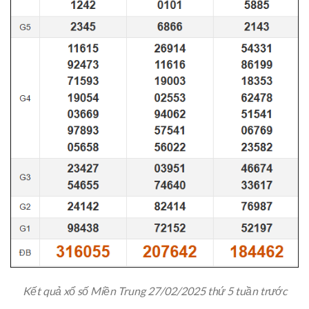
Kết quả xổ số Miền Trung 27/02/2025 thứ 5 tuần trước