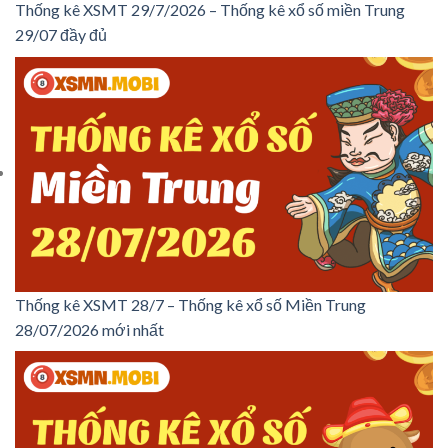
Thống kê XSMT 29/7/2026 – Thống kê xổ số miền Trung
29/07 đầy đủ
Thống kê XSMT 28/7 – Thống kê xổ số Miền Trung
28/07/2026 mới nhất