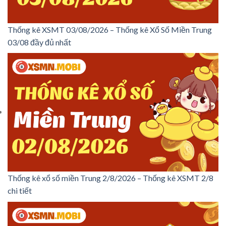
Thống kê XSMT 03/08/2026 – Thống kê Xổ Số Miền Trung
03/08 đầy đủ nhất
Thống kê xổ số miền Trung 2/8/2026 – Thống kê XSMT 2/8
chi tiết