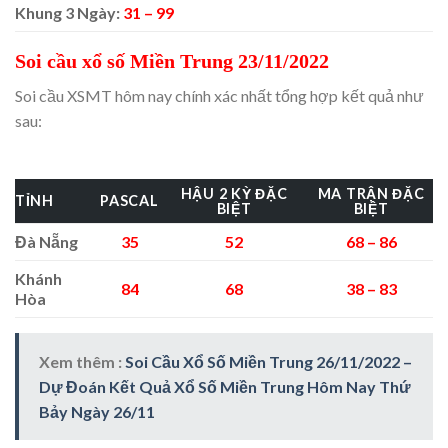
Khung 3 Ngày:
31 – 99
Soi cầu xổ số Miền Trung 23/11/2022
Soi cầu XSMT hôm nay chính xác nhất tổng hợp kết quả như
sau:
HẬU 2 KỲ ĐẶC
MA TRẬN ĐẶC
TỈNH
PASCAL
BIỆT
BIỆT
Đà Nẵng
35
52
68 – 86
Khánh
84
68
38 – 83
Hòa
Xem thêm :
Soi Cầu Xổ Số Miền Trung 26/11/2022 –
Dự Đoán Kết Quả Xổ Số Miền Trung Hôm Nay Thứ
Bảy Ngày 26/11