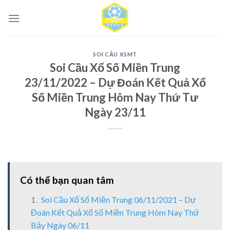
Skip
to
content
SOI CẦU XSMT
Soi Cầu Xổ Số Miền Trung
23/11/2022 – Dự Đoán Kết Quả Xổ
Số Miền Trung Hôm Nay Thứ Tư
Ngày 23/11
Có thể bạn quan tâm
Soi Cầu Xổ Số Miền Trung 06/11/2021 – Dự
Đoán Kết Quả Xổ Số Miền Trung Hôm Nay Thứ
Bảy Ngày 06/11