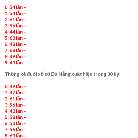
0: 54 lần –
1: 54 lần –
2: 61 lần –
3: 56 lần –
4: 44 lần –
5: 63 lần –
6: 48 lần –
7: 68 lần –
8: 49 lần –
9: 43 lần
Thống kê đuôi xổ số Đà Nẵng xuất hiện trong 30 kỳ:
0: 49 lần –
1: 47 lần –
2: 61 lần –
3: 56 lần –
4: 42 lần –
5: 58 lần –
6: 53 lần –
7: 56 lần –
8: 63 lần –