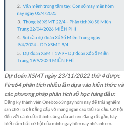
Vận mệnh trong tầm tay: Con số may mắn hôm
nay ngày 03/4/2025
Thống kê XSMT 22/4 – Phân tích Xổ Số Miền
Trung 22/04/2026 MIỄN PHÍ
Soi cầu dự đoán Xổ Số Miền Trung ngày
9/4/2024 – DD XSMT 9/4
Dự đoán XSMT 19/9 – Dự đoán Xổ Số Miền
Trung 19/9/2024 MIỄN PHÍ
Dự đoán XSMT ngày 23/11/2022 thứ 4 được
Fire64 phân tích nhiều lần dựa vào kiến thức và
các phương pháp phân tích số học hàng đầu:
Đăng ký thành viên Onebox63 ngay hôm nay để trải nghiệm
sân chơi lô đề đẳng cấp với hàng ngàn cao thủ soi cầu. Cơ hội
đến với cánh cửa thành công của anh em đang rất gần, hãy
biết nắm bắt cơ hội của mình ngay hôm nay nhé anh em.