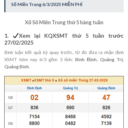
Số Miền Trung 6/3/2025 MIỄN PHÍ
Xổ Số Miền Trung thứ 5 hàng tuần
1.
Xem lại KQXSMT thứ 5 tuần trước
27/02/2025
Bình luận kết quả kỳ quay trước, từ đó đưa ra nhận định
XSMT hôm nay 6/3 gồm 3 tỉnh:
Bình Định, Quảng Trị,
Quảng Bình
.