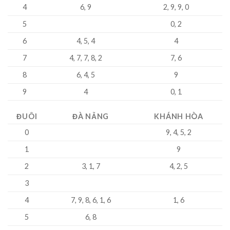
4
6, 9
2, 9, 9, 0
5
0, 2
6
4, 5, 4
4
7
4, 7, 7, 8, 2
7, 6
8
6, 4, 5
9
9
4
0, 1
ĐUÔI
ĐÀ NẴNG
KHÁNH HÒA
0
9, 4, 5, 2
1
9
2
3, 1, 7
4, 2, 5
3
4
7, 9, 8, 6, 1, 6
1, 6
5
6, 8