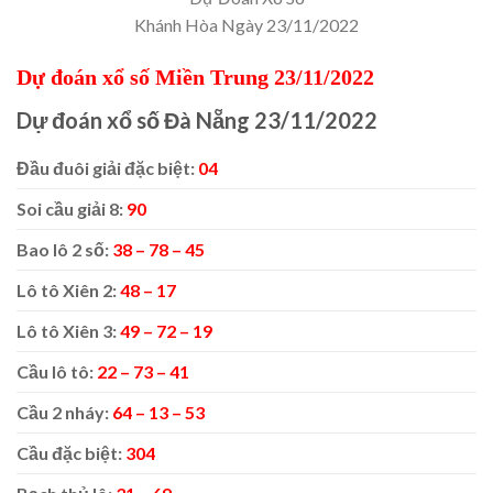
Khánh Hòa Ngày 23/11/2022
Dự đoán xổ số Miền Trung 23/11/2022
Dự đoán xổ số Đà Nẵng 23/11/2022
Đầu đuôi giải đặc biệt:
04
Soi cầu giải 8:
90
Bao lô 2 số:
38 – 78 – 45
Lô tô Xiên 2:
48 – 17
Lô tô Xiên 3:
49 – 72 – 19
Cầu lô tô:
22 – 73 – 41
Cầu 2 nháy:
64 – 13 – 53
Cầu đặc biệt:
304