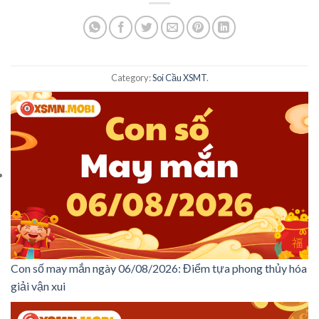
Category:
Soi Cầu XSMT
.
Con số may mắn ngày 06/08/2026: Điểm tựa phong thủy hóa
giải vận xui