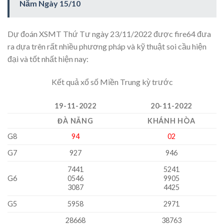
Năm Ngày 15/10
Dự đoán XSMT Thứ Tư ngày 23/11/2022 được fire64 đưa
ra dựa trên rất nhiều phương pháp và kỹ thuật soi cầu hiện
đại và tốt nhất hiện nay:
Kết quả xổ số Miền Trung kỳ trước
19-11-2022
20-11-2022
ĐÀ NẴNG
KHÁNH HÒA
G8
94
02
G7
927
946
7441
5241
G6
0546
9905
3087
4425
G5
5958
2971
28668
38763