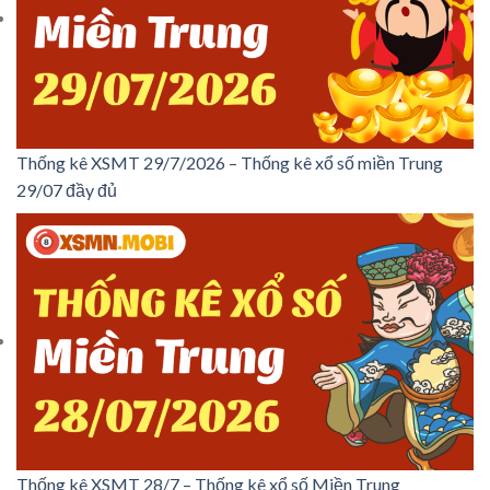
Thống kê XSMT 29/7/2026 – Thống kê xổ số miền Trung
29/07 đầy đủ
Thống kê XSMT 28/7 – Thống kê xổ số Miền Trung