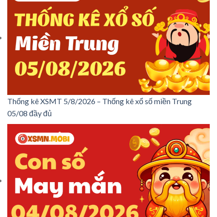
Thống kê XSMT 5/8/2026 – Thống kê xổ số miền Trung
05/08 đầy đủ