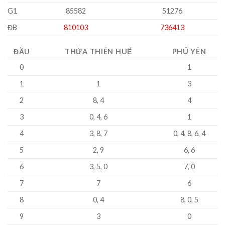
G1
85582
51276
ĐB
810103
736413
ĐẦU
THỪA THIÊN HUẾ
PHÚ YÊN
0
1
1
1
3
2
8, 4
4
3
0, 4, 6
1
4
3, 8, 7
0, 4, 8, 6, 4
5
2, 9
6, 6
6
3, 5, 0
7, 0
7
7
6
8
0, 4
8, 0, 5
9
3
0