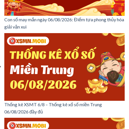
Con số may mắn ngày 06/08/2026: Điểm tựa phong thủy hóa
giải vận xui
Thống kê XSMT 6/8 – Thống kê xổ số miền Trung
06/08/2026 đầy đủ