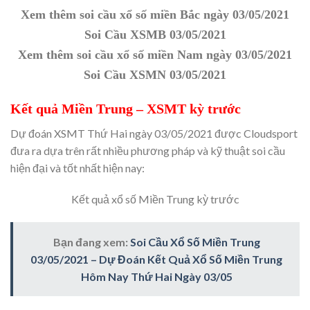
Xem thêm soi cầu xổ số miền Bắc ngày 03/05/2021
Soi Cầu XSMB 03/05/2021
Xem thêm soi cầu xổ số miền Nam ngày 03/05/2021
Soi Cầu XSMN 03/05/2021
Kết quả Miền Trung – XSMT kỳ trước
Dự đoán XSMT Thứ Hai ngày 03/05/2021 được Cloudsport
đưa ra dựa trên rất nhiều phương pháp và kỹ thuật soi cầu
hiện đại và tốt nhất hiện nay:
Kết quả xổ số Miền Trung kỳ trước
Bạn đang xem:
Soi Cầu Xổ Số Miền Trung
03/05/2021 – Dự Đoán Kết Quả Xổ Số Miền Trung
Hôm Nay Thứ Hai Ngày 03/05