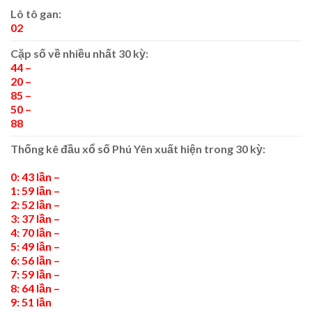
Lô tô gan:
02
Cặp số về nhiều nhất 30 kỳ:
44 –
20 –
85 –
50 –
88
Thống kê đầu xổ số Phú Yên xuất hiện trong 30 kỳ:
0: 43 lần –
1: 59 lần –
2: 52 lần –
3: 37 lần –
4: 70 lần –
5: 49 lần –
6: 56 lần –
7: 59 lần –
8: 64 lần –
9: 51 lần