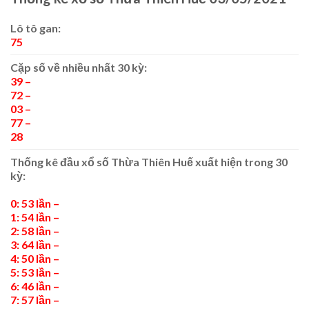
Lô tô gan:
75
Cặp số về nhiều nhất 30 kỳ:
39 –
72 –
03 –
77 –
28
Thống kê đầu xổ số Thừa Thiên Huế xuất hiện trong 30
kỳ:
0: 53 lần –
1: 54 lần –
2: 58 lần –
3: 64 lần –
4: 50 lần –
5: 53 lần –
6: 46 lần –
7: 57 lần –