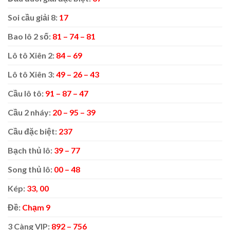
Soi cầu giải 8:
17
Bao lô 2 số:
81 – 74 – 81
Lô tô Xiên 2:
84 – 69
Lô tô Xiên 3:
49 – 26 – 43
Cầu lô tô:
91 – 87 – 47
Cầu 2 nháy:
20 – 95 – 39
Cầu đặc biệt:
237
Bạch thủ lô:
39 – 77
Song thủ lô:
00 – 48
Kép:
33, 00
Đề:
Chạm 9
3 Càng VIP:
892 – 756