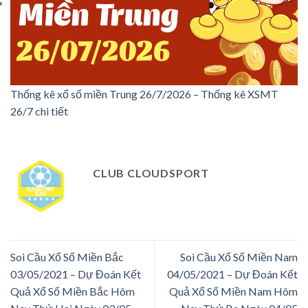
Thống kê xổ số miền Trung 26/7/2026 – Thống kê XSMT
26/7 chi tiết
CLUB CLOUDSPORT
Soi Cầu Xổ Số Miền Bắc
Soi Cầu Xổ Số Miền Nam
03/05/2021 – Dự Đoán Kết
04/05/2021 – Dự Đoán Kết
Quả Xổ Số Miền Bắc Hôm
Quả Xổ Số Miền Nam Hôm