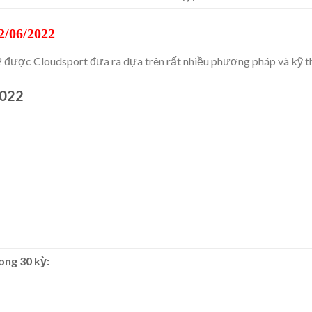
2/06/2022
 Cloudsport đưa ra dựa trên rất nhiều phương pháp và kỹ thuật 
2022
ong 30 kỳ: