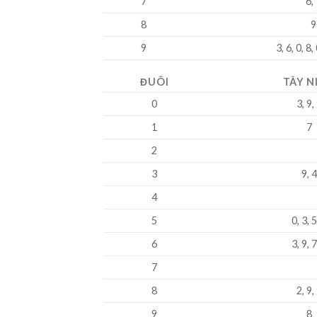
7
6, 
8
9
9
3, 6, 0, 8, 
ĐUÔI
TÂY N
0
3, 9,
1
7
2
3
9, 4
4
5
0, 3, 5
6
3, 9, 7
7
8
2, 9,
9
8