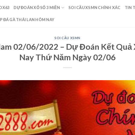
OX63
DỰ ĐOÁN XỔ SỐ 3 MIỀN
SOI CẦU XSMN CHÍNH XÁC
TIN 
P ĐÁ GÀ THÁI LAN HÔM NAY
SOI CẦU XSMN
 Nam 02/06/2022 – Dự Đoán Kết Quả
Nay Thứ Năm Ngày 02/06