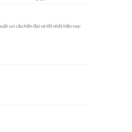
soi cầu hiện đại và tốt nhất hiện nay: