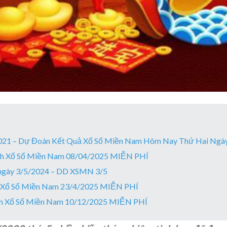
2021 – Dự Đoán Kết Quả Xổ Số Miền Nam Hôm Nay Thứ Hai Ngà
nh Xổ Số Miền Nam 08/04/2025 MIỄN PHÍ
 ngày 3/5/2024 – DD XSMN 3/5
h Xổ Số Miền Nam 23/4/2025 MIỄN PHÍ
nh Xổ Số Miền Nam 10/12/2025 MIỄN PHÍ