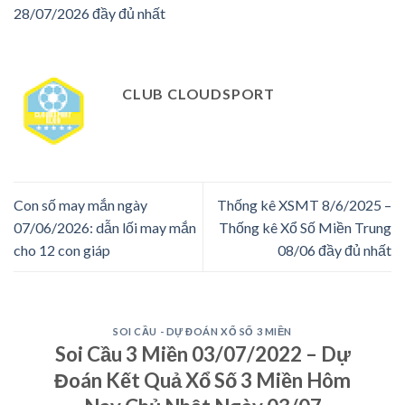
28/07/2026 đầy đủ nhất
CLUB CLOUDSPORT
Con số may mắn ngày
Thống kê XSMT 8/6/2025 –
07/06/2026: dẫn lối may mắn
Thống kê Xổ Số Miền Trung
cho 12 con giáp
08/06 đầy đủ nhất
SOI CẦU - DỰ ĐOÁN XỔ SỐ 3 MIỀN
Soi Cầu 3 Miền 03/07/2022 – Dự
Đoán Kết Quả Xổ Số 3 Miền Hôm