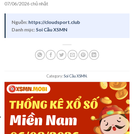
07/06/2026 chủ nhật
Nguồn:
https://cloudsport.club
Danh mục:
Soi Cầu XSMN
Category:
Soi Cầu XSMN
.