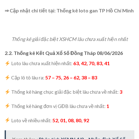
⇒ Cập nhật chi tiết tại: Thống kê loto gan TP Hồ Chí Minh
Thống kê giải đặc biệt XSHCM lâu chưa xuất hiện nhất
2.2. Thống kê Kết Quả Xổ Số Đồng Tháp 08/06/2026
Loto lâu chưa xuất hiện nhất:
63, 42, 70, 83, 41
Cặp lô tô lâu ra:
57 – 75, 26 – 62, 38 – 83
Thống kê hàng chục giải đặc biệt lâu chưa về nhất:
3
Thống kê hàng đơn vị GĐB lâu chưa về nhất:
1
Loto về nhiều nhất:
52, 01, 08, 80, 92