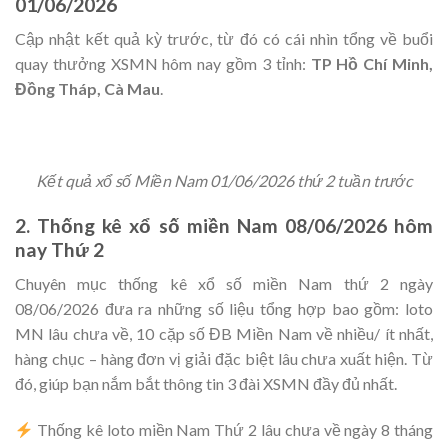
01/06/2026
Cập nhật kết quả kỳ trước, từ đó có cái nhìn tổng về buổi
quay thưởng XSMN hôm nay gồm 3 tỉnh:
TP Hồ Chí Minh,
Đồng Tháp, Cà Mau
.
Kết quả xổ số Miền Nam 01/06/2026 thứ 2 tuần trước
2. Thống kê xổ số miền Nam 08/06/2026 hôm
nay Thứ 2
Chuyên mục thống kê xổ số miền Nam thứ 2 ngày
08/06/2026 đưa ra những số liệu tổng hợp bao gồm: loto
MN lâu chưa về, 10 cặp số ĐB Miền Nam về nhiều/ ít nhất,
hàng chục – hàng đơn vị giải đặc biệt lâu chưa xuất hiện. Từ
đó, giúp bạn nắm bắt thông tin 3 đài XSMN đầy đủ nhất.
Thống kê loto miền Nam Thứ 2 lâu chưa về ngày 8 tháng