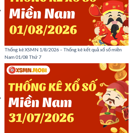
Thống kê XSMN 1/8/2026 – Thống kê kết quả xổ số miền
Nam 01/08 Thứ 7