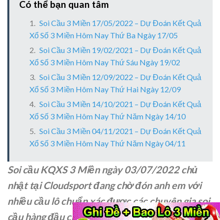
Có thể bạn quan tâm
Soi Cầu 3 Miền 17/05/2022 – Dự Đoán Kết Quả
Xổ Số 3 Miền Hôm Nay Thứ Ba Ngày 17/05
Soi Cầu 3 Miền 19/02/2021 – Dự Đoán Kết Quả
Xổ Số 3 Miền Hôm Nay Thứ Sáu Ngày 19/02
Soi Cầu 3 Miền 12/09/2022 – Dự Đoán Kết Quả
Xổ Số 3 Miền Hôm Nay Thứ Hai Ngày 12/09
Soi Cầu 3 Miền 14/10/2021 – Dự Đoán Kết Quả
Xổ Số 3 Miền Hôm Nay Thứ Năm Ngày 14/10
Soi Cầu 3 Miền 04/11/2021 – Dự Đoán Kết Quả
Xổ Số 3 Miền Hôm Nay Thứ Năm Ngày 04/11
Soi cầu KQXS 3 Miền ngày 03/07/2022 chủ
nhật tại Cloudsport đang chờ đón anh em với
nhiều cầu lô chuẩn xác được các chuyên gia soi
cầu hàng đầu chốt lại: