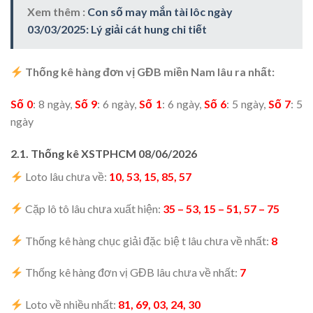
Xem thêm :
Con số may mắn tài lôc ngày
03/03/2025: Lý giải cát hung chi tiết
Thống kê hàng đơn vị GĐB miền Nam lâu ra nhất:
Số 0
: 8 ngày,
Số 9
: 6 ngày,
Số 1
: 6 ngày,
Số 6
: 5 ngày,
Số 7
: 5
ngày
2.1. Thống kê XSTPHCM 08/06/2026
Loto lâu chưa về:
10, 53, 15, 85, 57
Cặp lô tô lâu chưa xuất hiện:
35 – 53, 15 – 51, 57 – 75
Thống kê hàng chục giải đặc biệ
t lâu chưa về nhất:
8
Thống kê hàng đơn vị GĐB lâu chưa về nhất:
7
Loto về nhiều nhất:
81, 69, 03, 24, 30