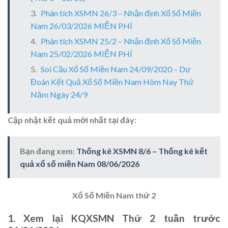
Phân tích XSMN 26/3 – Nhận định Xổ Số Miền
Nam 26/03/2026 MIỄN PHÍ
Phân tích XSMN 25/2 – Nhận định Xổ Số Miền
Nam 25/02/2026 MIỄN PHÍ
Soi Cầu Xổ Số Miền Nam 24/09/2020 – Dự
Đoán Kết Quả Xổ Số Miền Nam Hôm Nay Thứ
Năm Ngày 24/9
Cập nhật kết quả mới nhất tại đây:
Bạn đang xem:
Thống kê XSMN 8/6 – Thống kê kết
quả xổ số miền Nam 08/06/2026
Xổ Số Miền Nam thứ 2
1. Xem lại KQXSMN Thứ 2 tuần trước