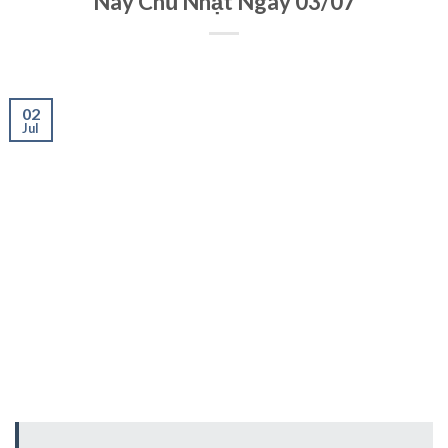
Nay Chủ Nhật Ngày 03/07
02
Jul