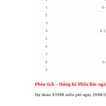
1
0, 
2
3
4
8, 2,
5
6
7
8
3, 
9
Phân tích – thống kê Miền Bắc ngà
Dự đoán XSMB miễn phí ngày 29/08/2