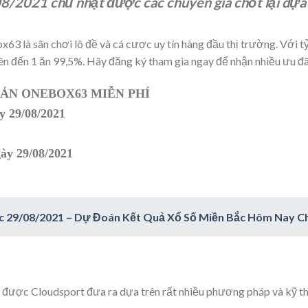
/2021 chủ nhật được các chuyên gia chốt lại dựa 
x63 là sân chơi lô đề và cá cược uy tín hàng đầu thị trường. Với 
ên đến 1 ăn 99,5%. Hãy đăng ký tham gia ngay để nhận nhiều ưu đãi
ẢN ONEBOX63 MIỄN PHÍ
y 29/08/2021
ày 29/08/2021
ắc 29/08/2021 – Dự Đoán Kết Quả Xổ Số Miền Bắc Hôm Nay C
c Cloudsport đưa ra dựa trên rất nhiều phương pháp và kỹ thuật 