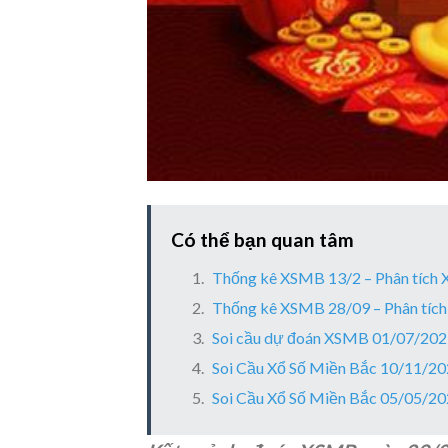
Có thể bạn quan tâm
Thống kê XSMB 13/2 – Phân tích
Thống kê XSMB 28/09 – Phân tíc
Soi cầu dự đoán XSMB 01/07/2023
Soi Cầu Xổ Số Miền Bắc 10/11/2
Soi Cầu Xổ Số Miền Bắc 05/05/2