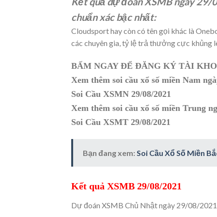
Kết quả dự đoán XSMB ngày 29/08
chuẩn xác bậc nhất:
Cloudsport hay còn có tên gọi khác là Onebo
các chuyên gia, tỷ lệ trả thưởng cực khủng l
BẤM NGAY ĐỂ ĐĂNG KÝ TÀI KHO
Xem thêm soi cầu xổ số miền Nam ngà
Soi Cầu XSMN 29/08/2021
Xem thêm soi cầu xổ số miền Trung ng
Soi Cầu XSMT 29/08/2021
Bạn đang xem:
Soi Cầu Xổ Số Miền B
Kết quả XSMB 29/08/2021
Dự đoán XSMB Chủ Nhật ngày 29/08/2021 đượ