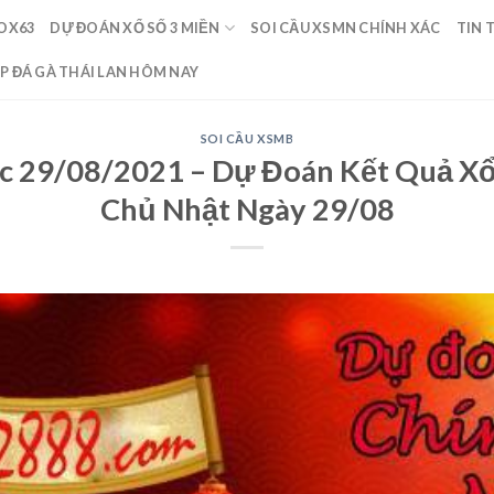
OX63
DỰ ĐOÁN XỔ SỐ 3 MIỀN
SOI CẦU XSMN CHÍNH XÁC
TIN 
P ĐÁ GÀ THÁI LAN HÔM NAY
SOI CẦU XSMB
ắc 29/08/2021 – Dự Đoán Kết Quả X
Chủ Nhật Ngày 29/08