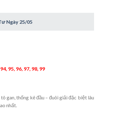
Tư Ngày 25/05
 94, 95, 96, 97, 98, 99
ô gan, thống kê đầu – đuôi giải đặc biệt lâu
ao nhất.