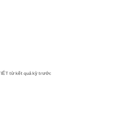
TIẾT từ kết quả kỳ trước