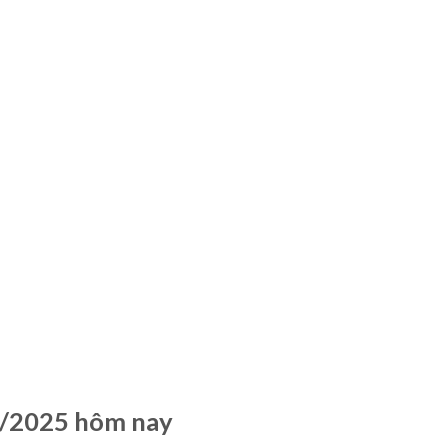
7/2025 hôm nay