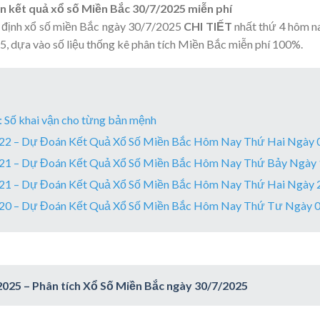
n kết quả xổ số Miền Bắc 30/7/2025 miễn phí
 định xổ số miền Bắc ngày 30/7/2025
CHI TIẾT
nhất thứ 4 hôm na
25, dựa vào số liệu thống kê phân tích Miền Bắc miễn phí 100%.
 Số khai vận cho từng bản mệnh
022 – Dự Đoán Kết Quả Xổ Số Miền Bắc Hôm Nay Thứ Hai Ngày 
021 – Dự Đoán Kết Quả Xổ Số Miền Bắc Hôm Nay Thứ Bảy Ngày
021 – Dự Đoán Kết Quả Xổ Số Miền Bắc Hôm Nay Thứ Hai Ngày 
020 – Dự Đoán Kết Quả Xổ Số Miền Bắc Hôm Nay Thứ Tư Ngày 
25 – Phân tích Xổ Số Miền Bắc ngày 30/7/2025