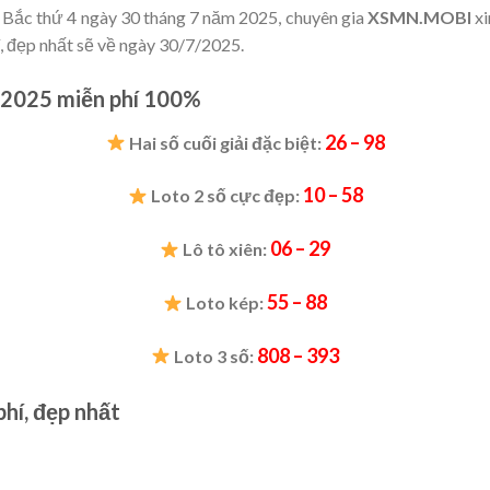
 Bắc thứ 4 ngày 30 tháng 7 năm 2025, chuyên gia
XSMN.MOBI
xi
phí, đẹp nhất sẽ về ngày 30/7/2025.
2025 miễn phí 100%
26 – 98
Hai số cuối giải đặc biệt:
10 – 58
Loto 2 số cực đẹp:
06 – 29
Lô tô xiên:
55 – 88
Loto kép:
808 – 393
Loto 3 số:
phí, đẹp nhất