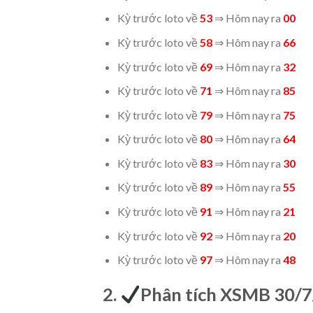
Kỳ trước loto về
53
⇒ Hôm nay ra
00
Kỳ trước loto về
58
⇒ Hôm nay ra
66
Kỳ trước loto về
69
⇒ Hôm nay ra
32
Kỳ trước loto về
71
⇒ Hôm nay ra
85
Kỳ trước loto về
79
⇒ Hôm nay ra
75
Kỳ trước loto về
80
⇒ Hôm nay ra
64
Kỳ trước loto về
83
⇒ Hôm nay ra
30
Kỳ trước loto về
89
⇒ Hôm nay ra
55
Kỳ trước loto về
91
⇒ Hôm nay ra
21
Kỳ trước loto về
92
⇒ Hôm nay ra
20
Kỳ trước loto về
97
⇒ Hôm nay ra
48
2.
Phân tích XSMB 30/