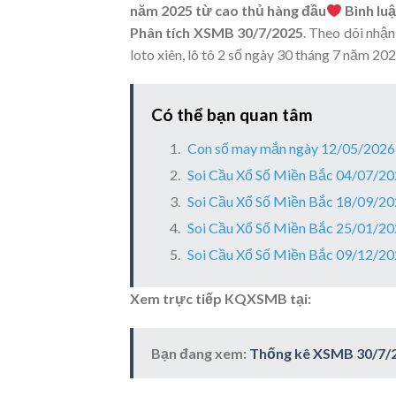
năm 2025 từ cao thủ hàng đầu
Bình luậ
Phân tích XSMB 30/7/2025
.
Theo dõi nhận
loto xiên, lô tô 2 số ngày 30 tháng 7 năm 20
Có thể bạn quan tâm
Con số may mắn ngày 12/05/2026:
Soi Cầu Xổ Số Miền Bắc 04/07/2
Soi Cầu Xổ Số Miền Bắc 18/09/2
Soi Cầu Xổ Số Miền Bắc 25/01/2
Soi Cầu Xổ Số Miền Bắc 09/12/2
Xem trực tiếp KQXSMB tại:
Bạn đang xem:
Thống kê XSMB 30/7/20