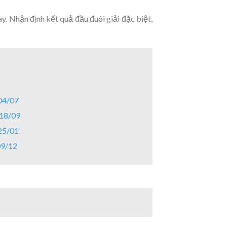
y. Nhận định kết quả đầu đuôi giải đặc biệt,
04/07
 18/09
25/01
09/12