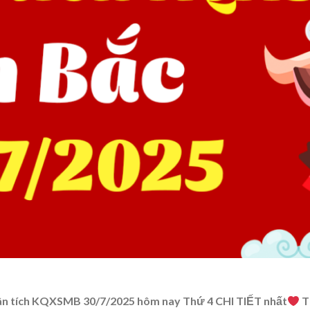
hân tích KQXSMB 30/7/2025 hôm nay Thứ 4 CHI TIẾT nhất
T