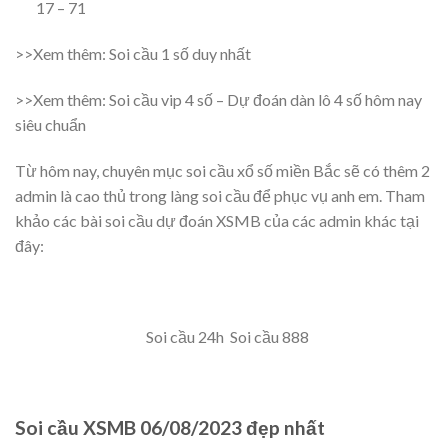
17 – 71
>>Xem thêm:
Soi cầu 1 số duy nhất
>>Xem thêm:
Soi cầu vip 4 số
– Dự đoán dàn lô 4 số hôm nay
siêu chuẩn
Từ hôm nay, chuyên mục
soi cầu xổ số miền Bắc
sẽ có thêm 2
admin là cao thủ trong làng soi cầu để phục vụ anh em. Tham
khảo các bài soi cầu dự đoán XSMB của các admin khác tại
đây:
Soi cầu 24h Soi cầu 888
Soi cầu XSMB
06/08/2023
đẹp nhất