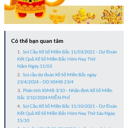
Có thể bạn quan tâm
Soi Cầu Xổ Số Miền Bắc 11/03/2021 – Dự Đoán
Kết Quả Xổ Số Miền Bắc Hôm Nay Thứ
Năm Ngày 11/03
Soi cầu dự đoán Xổ Số Miền Bắc ngày
23/4/2024 – DD XSMB 23/4
Phân tích XSMB 3/10 – Nhận định Xổ Số Miền
Bắc 3/10/2024 MIỄN PHÍ
Soi Cầu Xổ Số Miền Bắc 15/10/2021 – Dự Đoán
Kết Quả Xổ Số Miền Bắc Hôm Nay Thứ Sáu Ngày
15/10