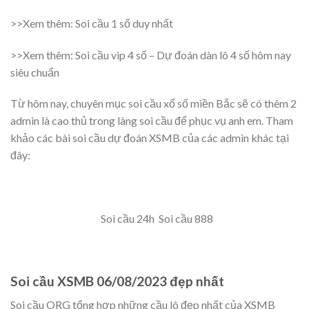
>>Xem thêm:
Soi cầu 1 số duy nhất
>>Xem thêm:
Soi cầu vip 4 số
– Dự đoán dàn lô 4 số hôm nay
siêu chuẩn
Từ hôm nay, chuyên mục
soi cầu xổ số miền Bắc
sẽ có thêm 2
admin là cao thủ trong làng soi cầu để phục vụ anh em. Tham
khảo các bài soi cầu dự đoán XSMB của các admin khác tại
đây:
Soi cầu 24h Soi cầu 888
Soi cầu XSMB
06/08/2023
đẹp nhất
Soi cầu ORG tổng hợp những cầu lô đẹp nhất của XSMB