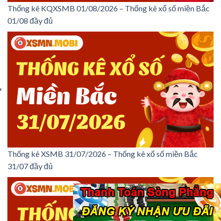
Thống kê KQXSMB 01/08/2026 – Thống kê xổ số miền Bắc
01/08 đầy đủ
Thống kê XSMB 31/07/2026 – Thống kê xổ số miền Bắc
31/07 đầy đủ