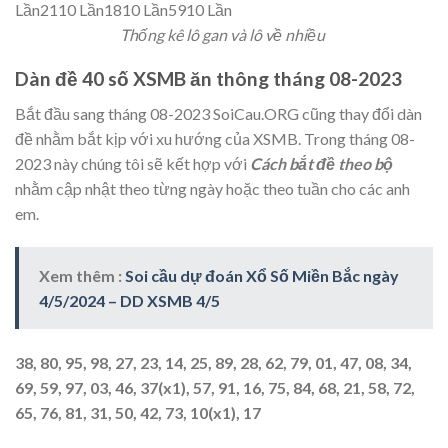
Lần
21
10 Lần
18
10 Lần
59
10 Lần
Thống kê lô gan và lô về nhiều
Dàn đề 40 số XSMB ăn thông tháng
08-2023
Bắt đầu sang tháng 08-2023 SoiCau.ORG cũng thay đổi dàn
đề nhằm bắt kịp với xu hướng của XSMB. Trong tháng 08-
2023 này chúng tôi sẽ kết hợp với
Cách bắt đề theo bộ
nhằm cập nhật theo từng ngày hoặc theo tuần cho các anh
em.
Xem thêm :
Soi cầu dự đoán Xổ Số Miền Bắc ngày
4/5/2024 – DD XSMB 4/5
38, 80, 95, 98, 27, 23, 14, 25, 89, 28, 62, 79, 01, 47, 08, 34,
69, 59, 97, 03, 46, 37(x1), 57, 91, 16, 75, 84, 68, 21, 58, 72,
65, 76, 81, 31, 50, 42, 73, 10(x1), 17