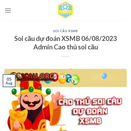
Skip
to
content
SOI CẦU XSMB
Soi cầu dự đoán XSMB 06/08/2023
Admin Cao thủ soi cầu
05
Aug