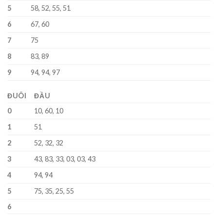
5
58, 52, 55, 51
6
67, 60
7
75
8
83, 89
9
94, 94, 97
ĐUÔI
ĐẦU
0
10, 60, 10
1
51
2
52, 32, 32
3
43, 83, 33, 03, 03, 43
4
94, 94
5
75, 35, 25, 55
6