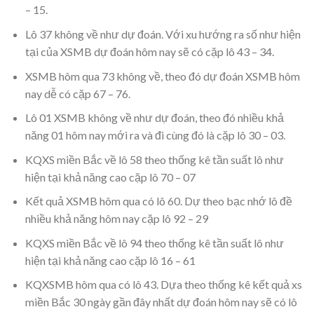
– 15.
Lô 37 không về như dự đoán. Với xu hướng ra số như hiện
tại của XSMB dự đoán hôm nay sẽ có cặp lô 43 – 34.
XSMB hôm qua 73 không về, theo đó dự đoán XSMB hôm
nay dễ có cặp 67 – 76.
Lô 01 XSMB không về như dự đoán, theo đó nhiều khả
năng 01 hôm nay mới ra và đi cùng đó là cặp lô 30 – 03.
KQXS miền Bắc về lô 58 theo thống kê tần suất lô như
hiện tại khả năng cao cặp lô 70 – 07
Kết quả XSMB hôm qua có lô 60. Dự theo bạc nhớ lô đề
nhiều khả năng hôm nay cặp lô 92 – 29
KQXS miền Bắc về lô 94 theo thống kê tần suất lô như
hiện tại khả năng cao cặp lô 16 – 61
KQXSMB hôm qua có lô 43. Dựa theo thống kê kết quả xs
miền Bắc 30 ngày gần đây nhất dự đoán hôm nay sẽ có lô