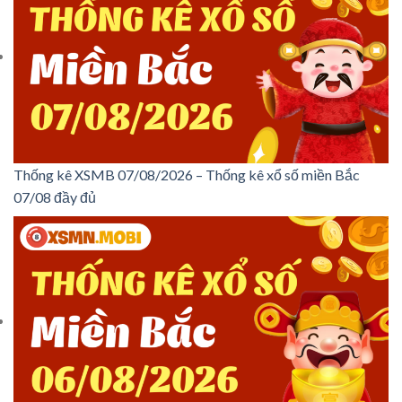
Thống kê XSMB 07/08/2026 – Thống kê xổ số miền Bắc
07/08 đầy đủ