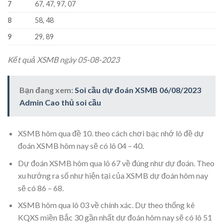
7
67, 47, 97, 07
8
58, 48
9
29, 89
Kết quả XSMB ngày
05-08-2023
Bạn đang xem:
Soi cầu dự đoán XSMB 06/08/2023
Admin Cao thủ soi cầu
XSMB hôm qua đề 10. theo cách chơi bạc nhớ lô đề dự
đoán XSMB hôm nay sẽ có lô 04 – 40.
Dự đoán XSMB hôm qua lô 67 về đúng như dự đoán. Theo
xu hướng ra số như hiện tại của XSMB dự đoán hôm nay
sẽ có 86 – 68.
XSMB hôm qua lô 03 về chính xác. Dự theo thống kê
KQXS miền Bắc 30 gần nhất dự đoán hôm nay sẽ có lô 51