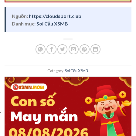
Nguồn:
https://cloudsport.club
Danh mục:
Soi Cầu XSMB
Category:
Soi Cầu XSMB
.