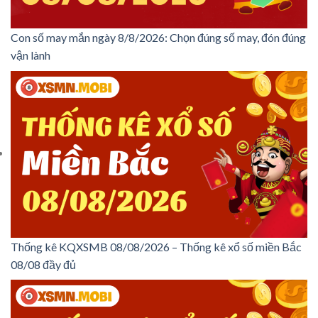
Con số may mắn ngày 8/8/2026: Chọn đúng số may, đón đúng
vận lành
Thống kê KQXSMB 08/08/2026 – Thống kê xổ số miền Bắc
08/08 đầy đủ