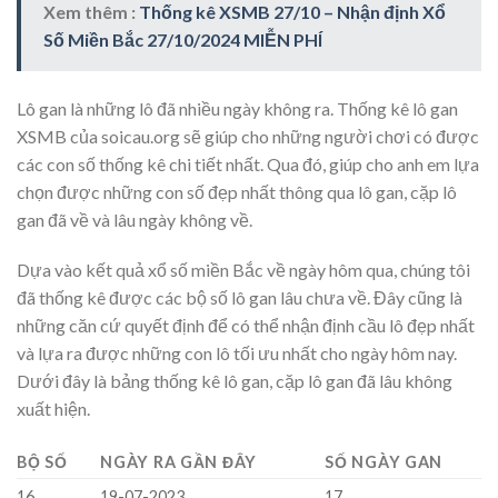
Xem thêm :
Thống kê XSMB 27/10 – Nhận định Xổ
Số Miền Bắc 27/10/2024 MIỄN PHÍ
Lô gan
là những lô đã nhiều ngày không ra. Thống kê lô gan
XSMB của soicau.org sẽ giúp cho những người chơi có được
các con số thống kê chi tiết nhất. Qua đó, giúp cho anh em lựa
chọn được những con số đẹp nhất thông qua lô gan, cặp lô
gan đã về và lâu ngày không về.
Dựa vào kết quả xổ số miền Bắc về ngày hôm qua, chúng tôi
đã thống kê được các bộ số lô gan lâu chưa về. Đây cũng là
những căn cứ quyết định để có thể nhận định cầu lô đẹp nhất
và lựa ra được những con lô tối ưu nhất cho ngày hôm nay.
Dưới đây là bảng thống kê lô gan, cặp lô gan đã lâu không
xuất hiện.
BỘ SỐ
NGÀY RA GẦN ĐÂY
SỐ NGÀY GAN
16
19-07-2023
17