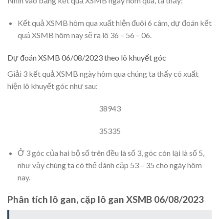
Nhìn vào bảng kết quả XSMB ngày hôm qua, ta thấy:
Kết quả XSMB hôm qua xuất hiện đuôi 6 câm, dự đoán kết
quả XSMB hôm nay sẽ ra lô 36 – 56 – 06.
Dự đoán XSMB 06/08/2023 theo lô khuyết góc
Giải 3 kết quả XSMB ngày hôm qua chúng ta thấy có xuất
hiện lô khuyết góc như sau:
38943
35335
Ở 3 góc của hai bộ số trên đều là số 3, góc còn lại là số 5,
như vậy chúng ta có thể đánh cặp 53 – 35 cho ngày hôm
nay.
Phân tích lô gan, cặp lô gan XSMB
06/08/2023