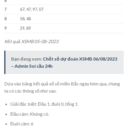
6
7
67, 47, 97, 07
8
58, 48
9
29, 89
Kết quả XSMB
05-08-2023
Bạn đang xem:
Chốt số dự đoán XSMB 06/08/2023
– Admin Soi cầu 24h
Dựa vào bảng kết quả xổ số miền Bắc ngày hôm qua, chúng
ta có các thông số như sau:
Giải đặc biệt: Đầu 1, đuôi 0, tổng 1
Đầu câm: Không có.
Đuôi câm: 6