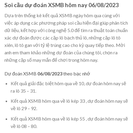
Soi cầu dự đoán XSMB hôm nay
06/08/2023
Dựa trên thống kê kết quả XSMB ngày hôm qua cùng với
việc áp dụng các phương pháp soi cầu hiện đại giúp phân tích
dữ liệu, kết hợp với công nghệ 5.0 để tìm ra thuật toán chuẩn
xác dự đoán được các cặp lô bạch thủ lô, những cặp lô tô
xiên, lô tô gan với tỷ lệ trúng cao cho kỳ quay tiếp theo. Mời
anh em tham khảo những dự đoán của chúng tôi, chọn ra
những cặp số may mắn để chơi trong hôm nay.
Dự đoán XSMB
06/08/2023
theo bạc nhớ
Kết quả giải đặc biệt hôm qua về 10, dự đoán hôm nay sẽ
ra lô 35 – 31.
Kết quả XSMB hôm qua về lô kép 33 , dự đoán hôm nay sẽ
về lô 29 – 92.
Kết quả XSMB hôm qua về lô kép 55 , dự đoán hôm nay sẽ
về lô 08 – 80.