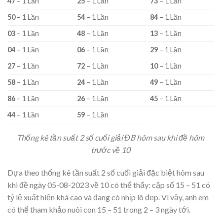
47
– 1 Lần
25
– 1 Lần
73
– 1 Lần
50
– 1 Lần
54
– 1 Lần
84
– 1 Lần
03
– 1 Lần
48
– 1 Lần
13
– 1 Lần
04
– 1 Lần
06
– 1 Lần
29
– 1 Lần
27
– 1 Lần
72
– 1 Lần
10
– 1 Lần
58
– 1 Lần
24
– 1 Lần
49
– 1 Lần
86
– 1 Lần
26
– 1 Lần
45
– 1 Lần
44
– 1 Lần
59
– 1 Lần
Thống kê tần suất 2 số cuối giải ĐB hôm sau khi đề hôm
trước về 10
Dựa theo
thống kê tần suất 2 số cuối giải đặc biệt
hôm sau
khi đề ngày
05-08-2023
về 10 có thể thấy: cặp số 15 – 51 có
tỷ lệ xuất hiện khá cao và đang có nhịp lô đẹp. Vì vậy, anh em
có thể tham khảo nuôi con 15 – 51 trong 2 – 3 ngày tới.