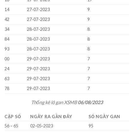
14
27-07-2023
9
42
27-07-2023
9
34
28-07-2023
8
84
28-07-2023
8
93
28-07-2023
8
00
29-07-2023
7
24
29-07-2023
7
63
29-07-2023
7
78
29-07-2023
7
Thống kê lô gan XSMB
06/08/2023
CẶP SỐ
NGÀY RA GẦN ĐÂY
SỐ NGÀY GAN
56 – 65
02-05-2023
95