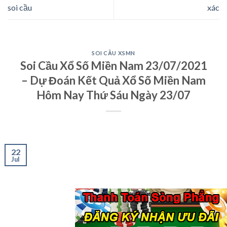
soi cầu
xác
SOI CẦU XSMN
Soi Cầu Xổ Số Miền Nam 23/07/2021
– Dự Đoán Kết Quả Xổ Số Miền Nam
Hôm Nay Thứ Sáu Ngày 23/07
22
Jul