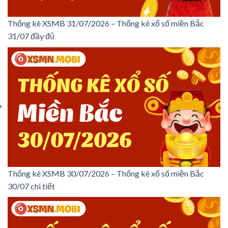
Thống kê XSMB 31/07/2026 – Thống kê xổ số miền Bắc
31/07 đầy đủ
Thống kê XSMB 30/07/2026 – Thống kê xổ số miền Bắc
30/07 chi tiết