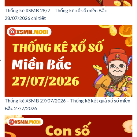
Thống kê XSMB 28/7 – Thống kê xổ số miền Bắc
28/07/2026 chi tiết
Thống kê XSMB 27/07/2026 – Thống kê kết quả xổ số miền
Bắc 27/7/2026