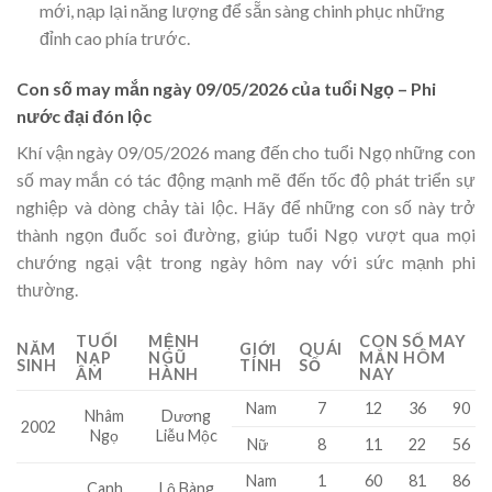
mới, nạp lại năng lượng để sẵn sàng chinh phục những
đỉnh cao phía trước.
Con số may mắn ngày 09/05/2026 của tuổi Ngọ – Phi
nước đại đón lộc
Khí vận ngày 09/05/2026 mang đến cho tuổi Ngọ những con
số may mắn có tác động mạnh mẽ đến tốc độ phát triển sự
nghiệp và dòng chảy tài lộc. Hãy để những con số này trở
thành ngọn đuốc soi đường, giúp tuổi Ngọ vượt qua mọi
chướng ngại vật trong ngày hôm nay với sức mạnh phi
thường.
TUỔI
MỆNH
CON SỐ MAY
NĂM
GIỚI
QUÁI
NẠP
NGŨ
MẮN HÔM
SINH
TÍNH
SỐ
ÂM
HÀNH
NAY
Nam
7
12
36
90
Nhâm
Dương
2002
Ngọ
Liễu Mộc
Nữ
8
11
22
56
Nam
1
60
81
86
Canh
Lộ Bàng