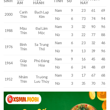
SINH
TÍNH
SỐ
ÂM
HÀNH
NAY
Nam
9
23
61
69
Canh
Bạch Lạp
2000
Thìn
Kim
Nữ
6
73
74
94
Nam
3
32
90
96
Mậu
Đại Lâm
1988
Thìn
Mộc
Nữ
3
22
77
88
Nam
6
23
32
46
Bính
Sa Trung
1976
Thìn
Thổ
Nữ
9
13
39
96
Nam
9
16
45
48
Giáp
Phú Đăng
1964
Thìn
Hỏa
Nữ
6
24
48
69
Nam
3
17
67
68
Nhâm
Trường
1952
Thìn
Lưu Thủy
Nữ
3
35
70
76