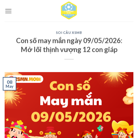
Skip
to
content
SOI CẦU XSMB
Con số may mắn ngày 09/05/2026:
Mở lối thịnh vượng 12 con giáp
08
May