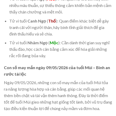
nhiều mâu thuẫn, sự thiếu thông cảm khiến bản mệnh cảm
thấy chán chường và mệt mỏi.
Tử vi tuổi
Canh Ngọ
(
Thổ
): Quan điểm khác biệt dễ gây
tranh cãi với người thân, hãy bình tĩnh giải thích để gia
đình thấu hiểu và sẻ chia.
Tử vi tuổi
Nhâm Ngọ
(
Mộc
): Cần dành thời gian suy nghĩ
thấu đáo, học cách cân bằng cảm xúc để hóa giải những
rắc rối đang bủa vây.
Con số may mắn ngày 09/05/2026 của tuổi Mùi – Bình an
rước tài lộc
Ngày 09/05/2026, những con số may mắn của tuổi Mùi tỏa
ra năng lượng hòa hợp và cân bằng, giúp các mối quan hệ
thêm bền chặt và tài vận thêm hanh thông. Đây là thời điểm
tốt để tuổi Mùi gieo những hạt giống tốt lành, bởi vũ trụ đang
tạo điều kiện thuận lợi để chúng nảy mầm và đơm hoa.