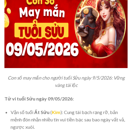
Con số may mắn cho người tuổi Sửu ngày 9/5/2026: Vững
vàng tài lộc
Tử vi tuổi Sửu ngày 09/05/2026:
Vận số tuổi
Ất Sửu
(
Kim
): Cung tài bạch rạng rỡ, bản
mệnh đón nhận nhiều tin vui tiền bạc sau bao ngày vất vả,
ngược xuôi.