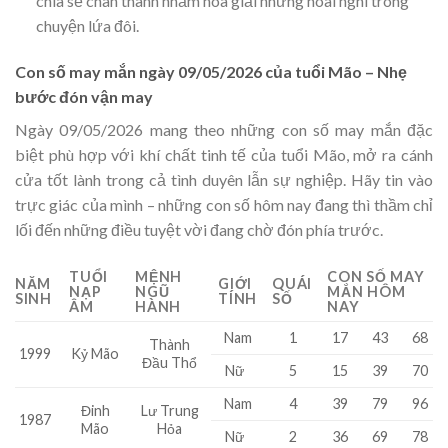
chia sẻ chân thành nhằm hóa giải những hoài nghi trong
chuyện lứa đôi.
Con số may mắn ngày 09/05/2026 của tuổi Mão – Nhẹ
bước đón vận may
Ngày 09/05/2026 mang theo những con số may mắn đặc
biệt phù hợp với khí chất tinh tế của tuổi Mão, mở ra cánh
cửa tốt lành trong cả tình duyên lẫn sự nghiệp. Hãy tin vào
trực giác của mình – những con số hôm nay đang thì thầm chỉ
lối đến những điều tuyệt vời đang chờ đón phía trước.
TUỔI
MỆNH
CON SỐ MAY
NĂM
GIỚI
QUÁI
NẠP
NGŨ
MẮN HÔM
SINH
TÍNH
SỐ
ÂM
HÀNH
NAY
Nam
1
17
43
68
Thành
1999
Kỷ Mão
Đầu Thổ
Nữ
5
15
39
70
Nam
4
39
79
96
Đinh
Lư Trung
1987
Mão
Hỏa
Nữ
2
36
69
78