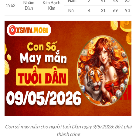
Nam
2
41
48
82
Nhâm
Kim Bạch
1962
Dần
Kim
Nữ
4
31
69
93
Con số may mắn cho người tuổi Dần ngày 9/5/2026: Bứt phá
thành công