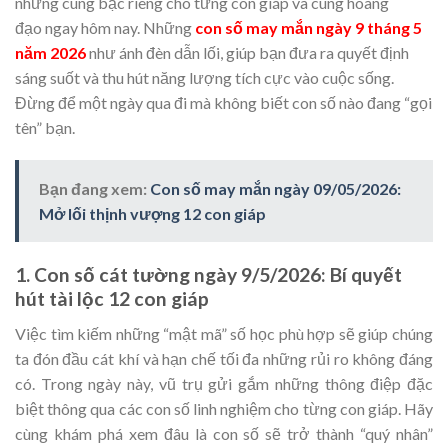
những cung bậc riêng cho từng con giáp và cung hoàng
đạo ngay hôm nay. Những
con số may mắn ngày 9 tháng 5
năm 2026
như ánh đèn dẫn lối, giúp bạn đưa ra quyết định
sáng suốt và thu hút năng lượng tích cực vào cuộc sống.
Đừng để một ngày qua đi mà không biết con số nào đang “gọi
tên” bạn.
Bạn đang xem:
Con số may mắn ngày 09/05/2026:
Mở lối thịnh vượng 12 con giáp
1. Con số cát tường ngày 9/5/2026: Bí quyết
hút tài lộc 12 con giáp
Việc tìm kiếm những “mật mã” số học phù hợp sẽ giúp chúng
ta đón đầu cát khí và hạn chế tối đa những rủi ro không đáng
có. Trong ngày này, vũ trụ gửi gắm những thông điệp đặc
biệt thông qua các con số linh nghiệm cho từng con giáp. Hãy
cùng khám phá xem đâu là con số sẽ trở thành “quý nhân”