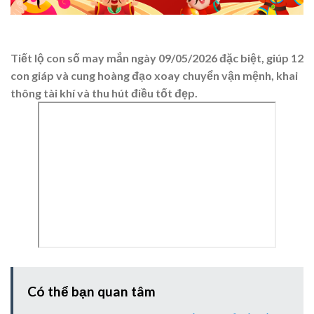
Tiết lộ con số may mắn ngày 09/05/2026 đặc biệt, giúp 12
con giáp và cung hoàng đạo xoay chuyển vận mệnh, khai
thông tài khí và thu hút điều tốt đẹp.
Có thể bạn quan tâm