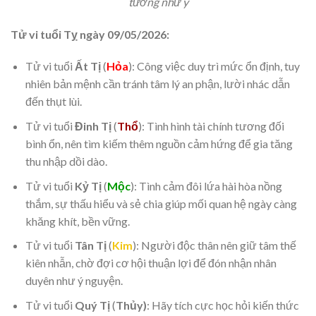
tường như ý
Tử vi tuổi Tỵ ngày 09/05/2026:
Tử vi tuổi
Ất Tị
(
Hỏa
): Công việc duy trì mức ổn định, tuy
nhiên bản mệnh cần tránh tâm lý an phận, lười nhác dẫn
đến thụt lùi.
Tử vi tuổi
Đinh Tị
(
Thổ
): Tình hình tài chính tương đối
bình ổn, nên tìm kiếm thêm nguồn cảm hứng để gia tăng
thu nhập dồi dào.
Tử vi tuổi
Kỷ Tị
(
Mộc
): Tình cảm đôi lứa hài hòa nồng
thắm, sự thấu hiểu và sẻ chia giúp mối quan hệ ngày càng
khăng khít, bền vững.
Tử vi tuổi
Tân Tị
(
Kim
): Người độc thân nên giữ tâm thế
kiên nhẫn, chờ đợi cơ hội thuận lợi để đón nhận nhân
duyên như ý nguyện.
Tử vi tuổi
Quý Tị
(
Thủy)
: Hãy tích cực học hỏi kiến thức