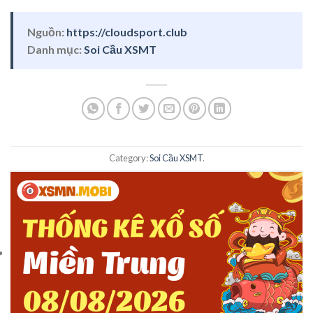
Nguồn:
https://cloudsport.club
Danh mục:
Soi Cầu XSMT
Category:
Soi Cầu XSMT
.