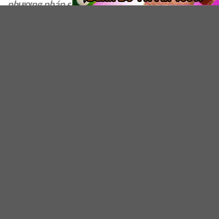
phương pháp soi cầu chuẩn xác bậc nhất:
Cloudsport hay còn có tên gọi khác là Onebox63 là sân chơi
lô đề và cá cược uy tín hàng đầu thị trường. Với tỷ lệ thắng
cược cực kỳ cao từ dàn số của các chuyên gia, tỷ lệ trả
thưởng cực khủng lên đến 1 ăn 99,5%. Hãy đăng ký tham gia
ngay để nhận nhiều ưu đãi lớn từ nhà cái.
BẤM NGAY ĐỂ ĐĂNG KÝ TÀI KHOẢN
ONEBOX63 MIỄN PHÍ
Xem thêm soi cầu xổ số miền Nam ngày 02/09/2021
Soi Cầu XSMN 02/09/2021
Xem thêm soi cầu xổ số miền Trung ngày 02/09/2021
Soi Cầu XSMT 02/09/2021
Bạn đang xem:
Soi Cầu Xổ Số Miền Bắc 02/09/2021
– Dự Đoán Kết Quả Xổ Số Miền Bắc Hôm Nay Thứ
Năm Ngày 02/09