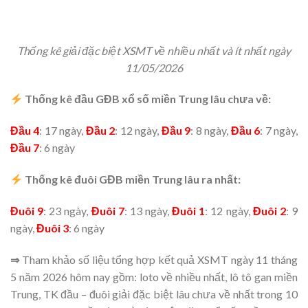
Thống kê giải đặc biệt XSMT về nhiều nhất và ít nhất ngày
11/05/2026
Thống kê đầu GĐB xổ số miền Trung lâu chưa về:
Đầu 4
: 17 ngày,
Đầu 2
: 12 ngày,
Đầu 9
: 8 ngày,
Đầu 6
: 7 ngày,
Đầu 7
: 6 ngày
Thống kê đuôi GĐB miền Trung lâu ra nhất:
Đuôi 9
: 23 ngày,
Đuôi 7
: 13 ngày,
Đuôi 1
: 12 ngày,
Đuôi 2
: 9
ngày,
Đuôi 3
: 6 ngày
⇒
Tham khảo số liệu tổng hợp kết quả XSMT ngày 11 tháng
5 năm 2026 hôm nay gồm: loto về nhiều nhất, lô tô gan miền
Trung, TK đầu – đuôi giải đặc biệt lâu chưa về nhất trong 10