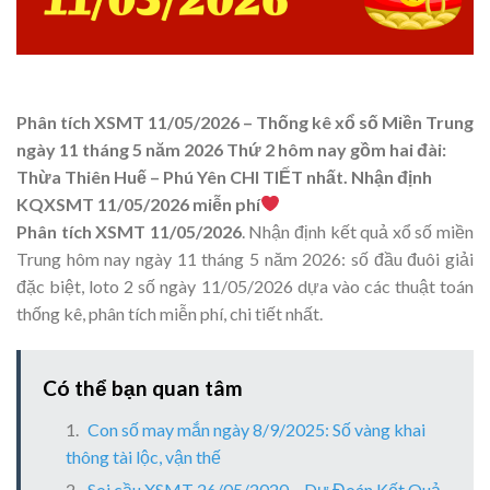
Phân tích XSMT 11/05/2026 – Thống kê xổ số Miền Trung
ngày 11 tháng 5 năm 2026 Thứ 2 hôm nay gồm hai đài:
Thừa Thiên Huế – Phú Yên CHI TIẾT nhất. Nhận định
KQXSMT 11/05/2026 miễn phí
Phân tích XSMT 11/05/2026
. Nhận định kết quả xổ số miền
Trung hôm nay ngày 11 tháng 5 năm 2026: số đầu đuôi giải
đặc biệt, loto 2 số ngày 11/05/2026 dựa vào các thuật toán
thống kê, phân tích miễn phí, chi tiết nhất.
Có thể bạn quan tâm
Con số may mắn ngày 8/9/2025: Số vàng khai
thông tài lộc, vận thế
Soi cầu XSMT 26/05/2020 – Dự Đoán Kết Quả