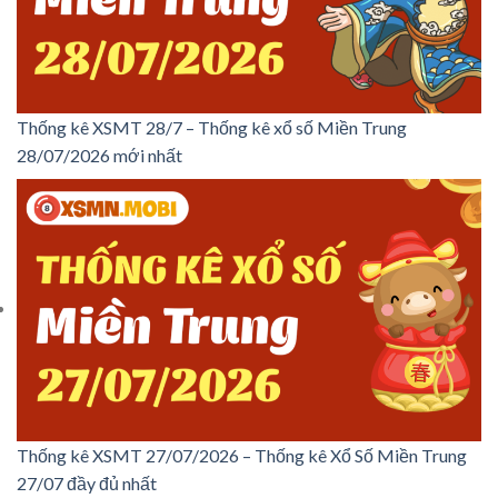
Thống kê XSMT 28/7 – Thống kê xổ số Miền Trung
28/07/2026 mới nhất
Thống kê XSMT 27/07/2026 – Thống kê Xổ Số Miền Trung
27/07 đầy đủ nhất