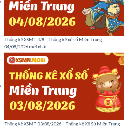
Thống kê XSMT 4/8 – Thống kê xổ số Miền Trung
04/08/2026 mới nhất
Thống kê XSMT 03/08/2026 – Thống kê Xổ Số Miền Trung