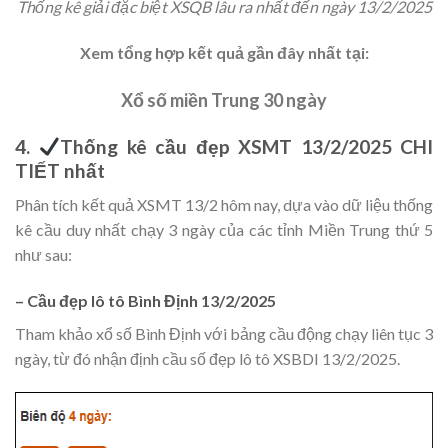
Thống kê giải đặc biệt XSQB lâu ra nhất đến ngày 13/2/2025
Xem tổng hợp kết quả gần đây nhất tại:
Xổ số miền Trung 30 ngày
4.
Thống kê cầu đẹp XSMT 13/2/2025 CHI
TIẾT nhất
Phân tích kết quả XSMT 13/2 hôm nay, dựa vào dữ liệu thống
kê cầu duy nhất chạy 3 ngày của các tỉnh Miền Trung thứ 5
như sau:
– Cầu đẹp lô tô Bình Định 13/2/2025
Tham khảo xổ số Bình Định với bảng cầu động chạy liên tục 3
ngày, từ đó nhận định cầu số đẹp lô tô XSBDI 13/2/2025.