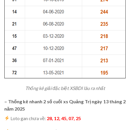
Thống kê giải đặc biệt XSBDI lâu ra nhất
– Thống kê nhanh 2 số cuối xs Quảng Trị ngày 13 tháng 2
năm 2025
Loto gan chưa về:
28, 12, 45, 07, 25