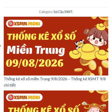
Category:
Soi Cầu XSMT
.
Thống kê xổ số miền Trung 9/8/2026 – Thống kê XSMT 9/8
chi tiết