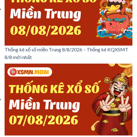
Thống kê xổ số miền Trung 8/8/2026 – Thống kê KQXSMT
8/8 mới nhất