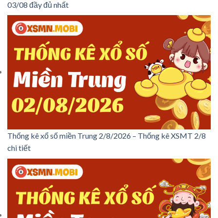
03/08 đầy đủ nhất
Thống kê xổ số miền Trung 2/8/2026 – Thống kê XSMT 2/8
chi tiết