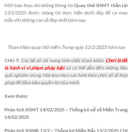
Mời bạn theo dõi những thông tin
Quay thử XSMT thần tài
13/2/2025 được chúng tôi thực hiện dưới đây để có may
mắn với những con số đẹp nhất hôm nay:
Tham khảo quay thử miền Trung ngày 13/2/2025 hôm nay
CHÚ Ý:
Các bộ số chỉ mang tính chất tham khảo.
Chơi lô đề
là hành vi vi phạm pháp luật
và có thể dẫn đến những hậu
quả nghiêm trọng. Hãy lựa chọn các hình thức chơi xổ số hợp
pháp để đảm bảo quyền lợi của mình.
Xem thêm:​​​​​​​
Phân tích XSMT 14/02/2025 – Thống kê xổ số Miền Trung
14/02/2025
Phân tích XSMB 13/2 – Thống kê Miền Bắc 13/2/2025 CHI