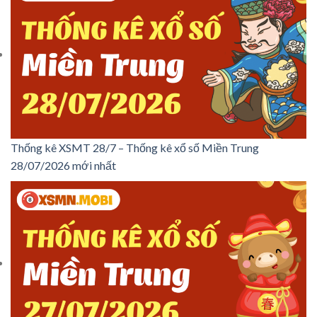
Thống kê XSMT 28/7 – Thống kê xổ số Miền Trung
28/07/2026 mới nhất