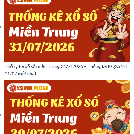
Thống kê xổ số miền Trung 31/7/2026 – Thống kê KQXSMT
31/07 mới nhất