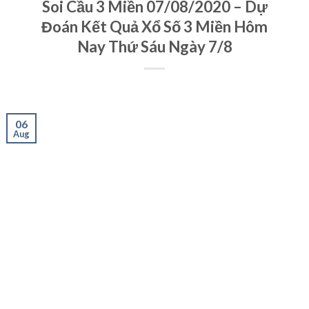
Soi Cầu 3 Miền 07/08/2020 – Dự
Đoán Kết Quả Xổ Số 3 Miền Hôm
Nay Thứ Sáu Ngày 7/8
06
Aug