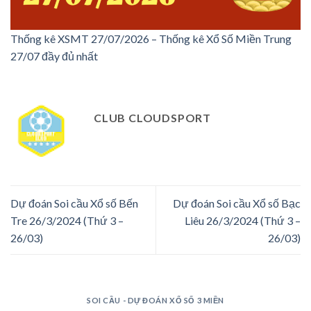
Thống kê XSMT 27/07/2026 – Thống kê Xổ Số Miền Trung
27/07 đầy đủ nhất
CLUB CLOUDSPORT
Dự đoán Soi cầu Xổ số Bến
Dự đoán Soi cầu Xổ số Bạc
Tre 26/3/2024 (Thứ 3 –
Liêu 26/3/2024 (Thứ 3 –
26/03)
26/03)
SOI CẦU - DỰ ĐOÁN XỔ SỐ 3 MIỀN