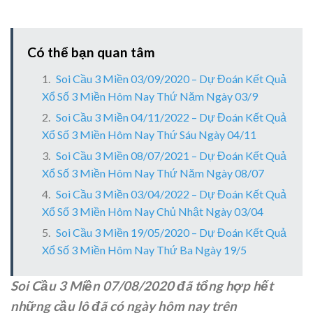
Có thể bạn quan tâm
Soi Cầu 3 Miền 03/09/2020 – Dự Đoán Kết Quả
Xổ Số 3 Miền Hôm Nay Thứ Năm Ngày 03/9
Soi Cầu 3 Miền 04/11/2022 – Dự Đoán Kết Quả
Xổ Số 3 Miền Hôm Nay Thứ Sáu Ngày 04/11
Soi Cầu 3 Miền 08/07/2021 – Dự Đoán Kết Quả
Xổ Số 3 Miền Hôm Nay Thứ Năm Ngày 08/07
Soi Cầu 3 Miền 03/04/2022 – Dự Đoán Kết Quả
Xổ Số 3 Miền Hôm Nay Chủ Nhật Ngày 03/04
Soi Cầu 3 Miền 19/05/2020 – Dự Đoán Kết Quả
Xổ Số 3 Miền Hôm Nay Thứ Ba Ngày 19/5
Soi Cầu 3 Miền 07/08/2020 đã tổng hợp hết
những cầu lô đã có ngày hôm nay trên