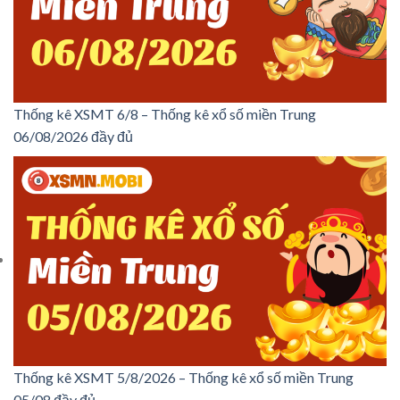
Thống kê XSMT 6/8 – Thống kê xổ số miền Trung
06/08/2026 đầy đủ
Thống kê XSMT 5/8/2026 – Thống kê xổ số miền Trung
05/08 đầy đủ