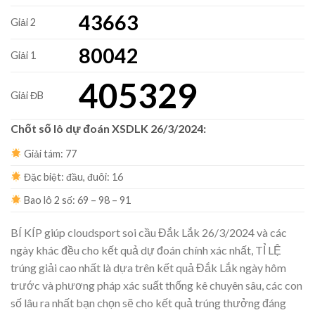
43663
Giải 2
80042
Giải 1
405329
Giải ĐB
Chốt số lô dự đoán XSDLK 26/3/2024:
Giải tám:
77
Đặc biệt: đầu, đuôi:
16
Bao lô 2 số:
69 – 98 – 91
BÍ KÍP giúp cloudsport soi cầu Đắk Lắk 26/3/2024 và các
ngày khác đều cho kết quả dự đoán chính xác nhất, TỈ LỆ
trúng giải cao nhất là dựa trên kết quả Đắk Lắk ngày hôm
trước và phương pháp xác suất thống kê chuyên sâu, các con
số lâu ra nhất bạn chọn sẽ cho kết quả trúng thưởng đáng