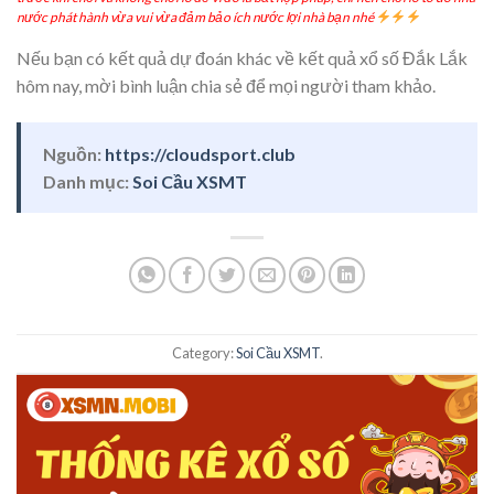
nước phát hành vừa vui vừa đảm bảo ích nước lợi nhà bạn nhé
Nếu bạn có kết quả dự đoán khác về kết quả xổ số Đắk Lắk
hôm nay, mời bình luận chia sẻ để mọi người tham khảo.
Nguồn:
https://cloudsport.club
Danh mục:
Soi Cầu XSMT
Category:
Soi Cầu XSMT
.